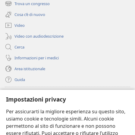
una
Trova un congresso
(apre
nuova
una
finestra)
Cosa c’è di nuovo
nuova
finestra)
Video
Video con audiodescrizione
Cerca
Informazioni per i medici
Area istituzionale
Guida
Donazioni
(apre
Impostazioni privacy
una
nuova
Per assicurarti la migliore esperienza su questo sito,
BIBLIOTECA ONLINE Watchtower
(apre
finestra)
usiamo cookie e tecnologie simili. Alcuni cookie
una
®
JW Hub
permettono al sito di funzionare e non possono
nuova
(apre
finestra)
essere rifiutati. Puoi accettare o rifiutare l’utilizzo
una