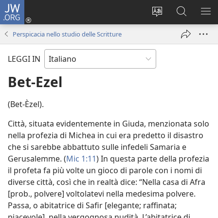
JW.ORG
Accedi
(apre
Modificare
Cerca
MO
una
la
in
ME
Perspicacia nello studio delle Scritture
nuova
lingua
JW.ORG
finestra)
del
LEGGI IN
sito
Bet-Ezel
(Bet-Èzel).
Città, situata evidentemente in Giuda, menzionata solo
nella profezia di Michea in cui era predetto il disastro
che si sarebbe abbattuto sulle infedeli Samaria e
Gerusalemme. (
Mic 1:11
) In questa parte della profezia
il profeta fa più volte un gioco di parole con i nomi di
diverse città, così che in realtà dice: “Nella casa di Afra
[prob., polvere] voltolatevi nella medesima polvere.
Passa, o abitatrice di Safir [elegante; raffinata;
piacevole], nella vergognosa nudità. L’abitatrice di