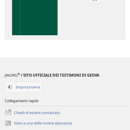
Opzioni
per
il
download
delle
pubblicazioni
Perspicacia
nello
studio
delle
Scritture
®
JW.ORG
/ SITO UFFICIALE DEI TESTIMONI DI GEOVA
Imposta tema
Collegamenti rapidi
Chiedi di essere contattato
Vieni a una delle nostre adunanze
(apre