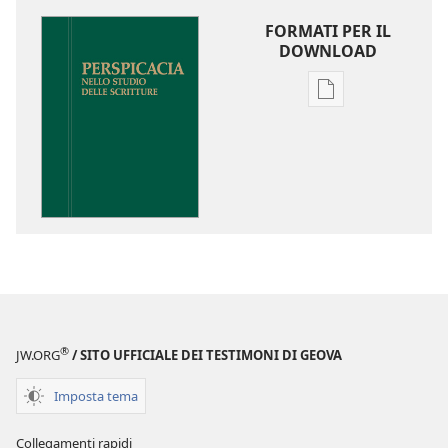
FORMATI PER IL
DOWNLOAD
Opzioni
per
il
download
delle
pubblicazioni
Perspicacia
nello
studio
delle
Scritture
®
JW.ORG
/ SITO UFFICIALE DEI TESTIMONI DI GEOVA
Imposta tema
Collegamenti rapidi