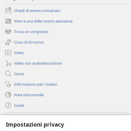
Chiedi di essere contattato
Vieni a una delle nostre adunanze
(apre
una
Trova un congresso
(apre
nuova
una
finestra)
Cosa c’è di nuovo
nuova
finestra)
Video
Video con audiodescrizione
Cerca
Informazioni per i medici
Area istituzionale
Guida
Donazioni
(apre
Impostazioni privacy
una