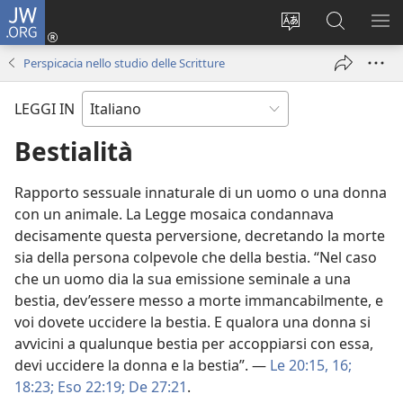
JW.ORG
Accedi
(apre
Modificare
Cerca
MO
una
la
in
ME
Perspicacia nello studio delle Scritture
nuova
lingua
JW.ORG
finestra)
del
LEGGI IN
sito
Bestialità
Rapporto sessuale innaturale di un uomo o una donna
con un animale. La Legge mosaica condannava
decisamente questa perversione, decretando la morte
sia della persona colpevole che della bestia. “Nel caso
che un uomo dia la sua emissione seminale a una
bestia, dev’essere messo a morte immancabilmente, e
voi dovete uccidere la bestia. E qualora una donna si
avvicini a qualunque bestia per accoppiarsi con essa,
devi uccidere la donna e la bestia”. —
Le 20:15, 16;
18:23;
Eso 22:19;
De 27:21
.