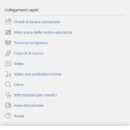
Collegamenti rapidi
Chiedi di essere contattato
Vieni a una delle nostre adunanze
(apre
una
Trova un congresso
(apre
nuova
una
finestra)
Cosa c’è di nuovo
nuova
finestra)
Video
Video con audiodescrizione
Cerca
Informazioni per i medici
Area istituzionale
Guida