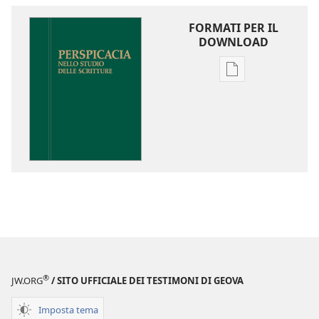
FORMATI PER IL
DOWNLOAD
Opzioni
per
il
download
delle
pubblicazioni
Perspicacia
nello
studio
delle
Scritture
®
JW.ORG
/ SITO UFFICIALE DEI TESTIMONI DI GEOVA
Imposta tema