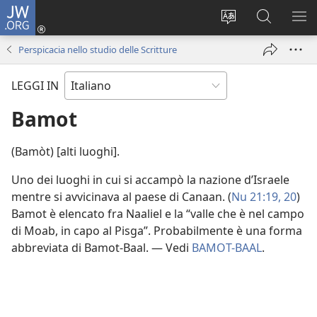
JW.ORG
Accedi
(apre
Modificare
Cerca
MO
una
la
in
ME
Perspicacia nello studio delle Scritture
nuova
lingua
JW.ORG
finestra)
del
LEGGI IN
sito
Bamot
(Bamòt) [alti luoghi].
Uno dei luoghi in cui si accampò la nazione d’Israele
mentre si avvicinava al paese di Canaan. (
Nu 21:19, 20
)
Bamot è elencato fra Naaliel e la “valle che è nel campo
di Moab, in capo al Pisga”. Probabilmente è una forma
abbreviata di Bamot-Baal. — Vedi
BAMOT-BAAL
.