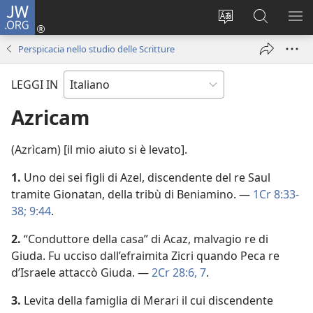
JW.ORG
Accedi
(apre
Modificare
Cerca
MO
una
la
in
ME
Perspicacia nello studio delle Scritture
nuova
lingua
JW.ORG
finestra)
del
LEGGI IN
sito
Azricam
(Azrìcam) [il mio aiuto si è levato].
1.
Uno dei sei figli di Azel, discendente del re Saul
tramite Gionatan, della tribù di Beniamino. —
1Cr 8:33-
38;
9:44
.
2.
“Conduttore della casa” di Acaz, malvagio re di
Giuda. Fu ucciso dall’efraimita Zicri quando Peca re
d’Israele attaccò Giuda. —
2Cr 28:6, 7
.
3.
Levita della famiglia di Merari il cui discendente