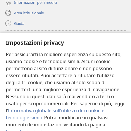
Informazioni per i medici
Area istituzionale
Guida
Donazioni
(apre
Impostazioni privacy
una
nuova
Per assicurarti la migliore esperienza su questo sito,
BIBLIOTECA ONLINE Watchtower
(apre
finestra)
usiamo cookie e tecnologie simili. Alcuni cookie
una
®
JW Hub
permettono al sito di funzionare e non possono
nuova
(apre
finestra)
essere rifiutati. Puoi accettare o rifiutare l’utilizzo
una
®
JW Library
nuova
degli altri cookie, che usiamo al solo scopo di
finestra)
permetterti una migliore esperienza di navigazione.
®
Watchtower Library
Nessuno di questi dati sarà mai venduto a terzi o
usato per scopi commerciali. Per saperne di più, leggi
l’
Informativa globale sull’utilizzo dei cookie e
tecnologie simili
. Potrai modificare in qualsiasi
Copyright
© 2026 Watch Tower Bible and Tract Society of Pennsylvania.
momento le impostazioni visitando la pagina
CONDIZIONI D’USO
|
INFORMATIVA SULLA PRIVACY
|
IMPOSTAZIONI