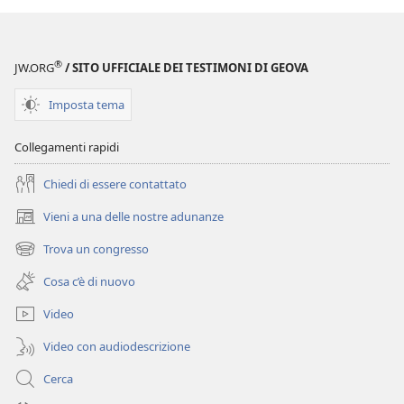
studio
delle
Scritture
®
JW.ORG
/ SITO UFFICIALE DEI TESTIMONI DI GEOVA
Imposta tema
Collegamenti rapidi
Chiedi di essere contattato
Vieni a una delle nostre adunanze
(apre
una
Trova un congresso
(apre
nuova
una
finestra)
Cosa c’è di nuovo
nuova
finestra)
Video
Video con audiodescrizione
Cerca