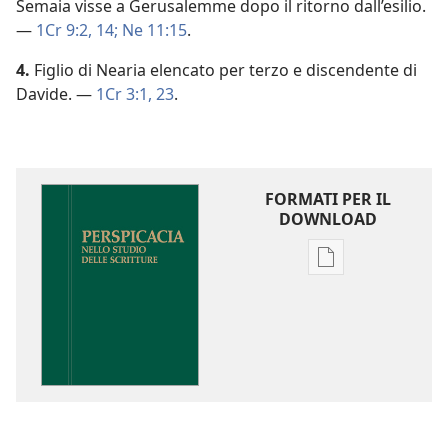
Semaia visse a Gerusalemme dopo il ritorno dall’esilio.
—
1Cr 9:2,
14;
Ne 11:15
.
4.
Figlio di Nearia elencato per terzo e discendente di
Davide. —
1Cr 3:1,
23
.
FORMATI PER IL
DOWNLOAD
Opzioni
per
il
download
delle
pubblicazioni
Perspicacia
nello