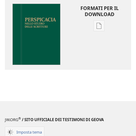
FORMATI PER IL
DOWNLOAD
Opzioni
per
il
download
delle
pubblicazioni
Perspicacia
nello
studio
delle
Scritture
®
JW.ORG
/ SITO UFFICIALE DEI TESTIMONI DI GEOVA
Imposta tema