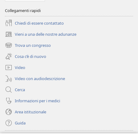
Collegamenti rapidi
Chiedi di essere contattato
Vieni a una delle nostre adunanze
(apre
una
Trova un congresso
(apre
nuova
una
finestra)
Cosa c’è di nuovo
nuova
finestra)
Video
Video con audiodescrizione
Cerca
Informazioni per i medici
Area istituzionale
Guida