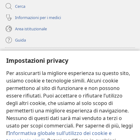
Cerca
Informazioni per i medici
Area istituzionale
Guida
Donazioni
(apre
Impostazioni privacy
una
nuova
Per assicurarti la migliore esperienza su questo sito,
BIBLIOTECA ONLINE Watchtower
(apre
finestra)
usiamo cookie e tecnologie simili. Alcuni cookie
una
®
JW Hub
permettono al sito di funzionare e non possono
nuova
(apre
finestra)
essere rifiutati. Puoi accettare o rifiutare l’utilizzo
una
®
JW Library
nuova
degli altri cookie, che usiamo al solo scopo di
finestra)
permetterti una migliore esperienza di navigazione.
®
Watchtower Library
Nessuno di questi dati sarà mai venduto a terzi o
usato per scopi commerciali. Per saperne di più, leggi
l’
Informativa globale sull’utilizzo dei cookie e