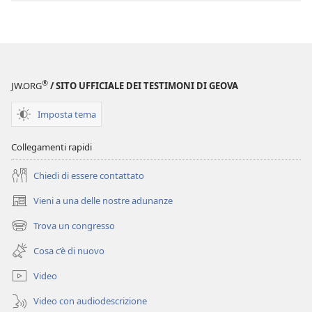
Perspicacia
nello
studio
delle
Scritture
®
JW.ORG
/ SITO UFFICIALE DEI TESTIMONI DI GEOVA
Imposta tema
Collegamenti rapidi
Chiedi di essere contattato
Vieni a una delle nostre adunanze
(apre
una
Trova un congresso
(apre
nuova
una
finestra)
Cosa c’è di nuovo
nuova
finestra)
Video
Video con audiodescrizione