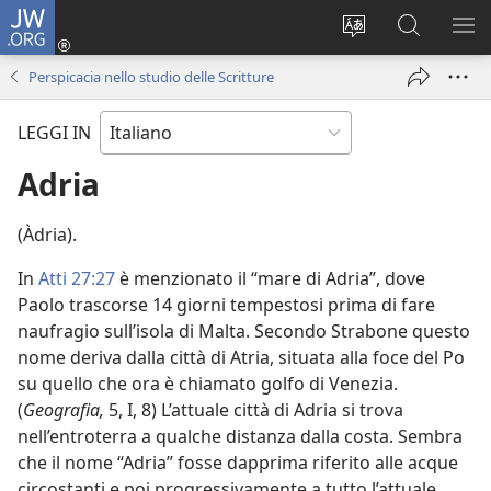
JW.ORG
Accedi
(apre
Modificare
Cerca
MO
una
la
in
ME
Perspicacia nello studio delle Scritture
nuova
lingua
JW.ORG
finestra)
del
LEGGI IN
sito
Adria
(Àdria).
In
Atti 27:27
è menzionato il “mare di Adria”, dove
Paolo trascorse 14 giorni tempestosi prima di fare
naufragio sull’isola di Malta. Secondo Strabone questo
nome deriva dalla città di Atria, situata alla foce del Po
su quello che ora è chiamato golfo di Venezia.
(
Geografia,
5, I, 8) L’attuale città di Adria si trova
nell’entroterra a qualche distanza dalla costa. Sembra
che il nome “Adria” fosse dapprima riferito alle acque
circostanti e poi progressivamente a tutto l’attuale