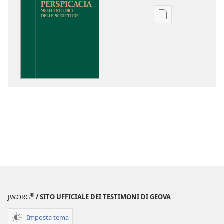
Opzioni
per
il
download
delle
pubblicazioni
Perspicacia
nello
studio
delle
Scritture
®
JW.ORG
/ SITO UFFICIALE DEI TESTIMONI DI GEOVA
Imposta tema