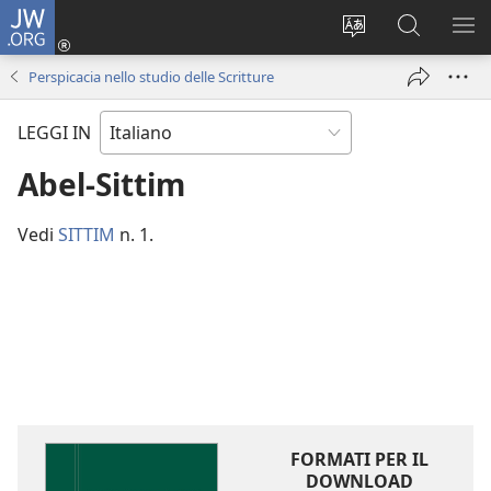
JW.ORG
Accedi
(apre
Modificare
Cerca
MO
una
la
in
ME
Perspicacia nello studio delle Scritture
nuova
lingua
JW.ORG
finestra)
del
LEGGI IN
sito
Abel-Sittim
Vedi
SITTIM
n. 1.
FORMATI PER IL
DOWNLOAD