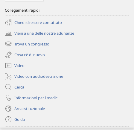
Collegamenti rapidi
Chiedi di essere contattato
Vieni a una delle nostre adunanze
(apre
una
Trova un congresso
(apre
nuova
una
finestra)
Cosa c’è di nuovo
nuova
finestra)
Video
Video con audiodescrizione
Cerca
Informazioni per i medici
Area istituzionale
Guida