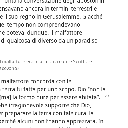
nfronta la conversazione degli apostoli in
pensavano ancora in termini terrestri e
se il suo regno in Gerusalemme. Giacché
n quel tempo non comprendevano
me poteva, dunque, il malfattore
di qualcosa di diverso da un paradiso
 malfattore era in armonia con le Scritture
oscevano?
 malfattore concorda con le
a terra fu fatta per uno scopo. Dio “non la
 [ma] la formò pure
per essere abitata”.
bbe irragionevole supporre che Dio,
 preparare la terra con tale cura, la
 perché alcuni non l’hanno apprezzata. In