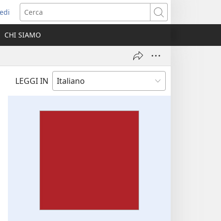
edi
pre
Cerca
a
CHI SIAMO
ova
nestra)
LEGGI IN