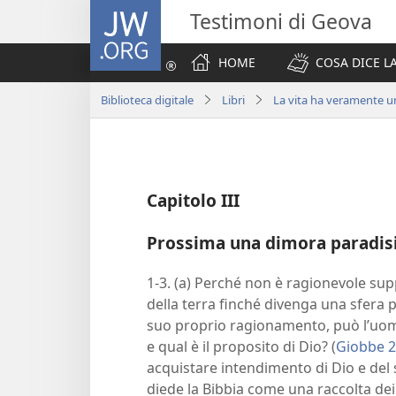
JW.ORG
Testimoni di Geova
HOME
COSA DICE LA
Biblioteca digitale
Libri
La vita ha veramente 
Capitolo III
Prossima una dimora paradis
1-3. (a) Perché non è ragionevole sup
della terra finché divenga una sfera p
suo proprio ragionamento, può l’uom
e qual è il proposito di Dio? (
Giobbe 2
acquistare intendimento di Dio e del
diede la Bibbia come una raccolta dei