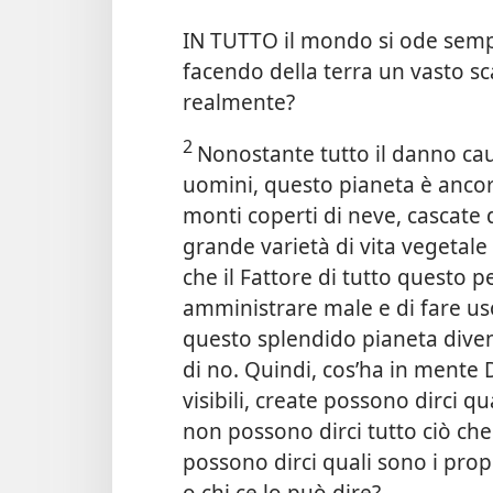
IN TUTTO il mondo si ode sempr
facendo della terra un vasto scar
realmente?
2
Nonostante tutto il danno caus
uomini, questo pianeta è ancora
monti coperti di neve, cascate
grande varietà di vita vegeta
che il Fattore di tutto questo
amministrare male e di fare uso
questo splendido pianeta diveng
di no. Quindi, cos’ha in mente D
visibili, create
possono dirci qua
non possono dirci tutto ciò c
possono dirci quali sono i propo
o chi ce lo può dire?