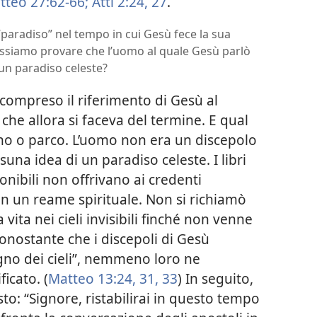
tteo 27:62-66;
Atti 2:24,
27
.
“paradiso” nel tempo in cui Gesù fece la sua
ssiamo provare che l’uomo al quale Gesù parlò
un paradiso celeste?
 compreso il riferimento di Gesù al
che allora si faceva del termine. E qual
no o parco. L’uomo non era un discepolo
una idea di un paradiso celeste. I libri
onibili non offrivano ai credenti
 in un reame spirituale. Non si richiamò
 vita nei cieli invisibili finché non venne
onostante che i discepoli di Gesù
egno dei cieli”, nemmeno loro ne
icato. (
Matteo 13:24,
31,
33
) In seguito,
sto: “Signore, ristabilirai in questo tempo