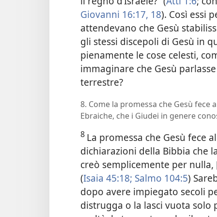
il regno d’Israele?” (
Atti 1:6
; co
Giovanni 16:17, 18
). Così essi 
attendevano che Gesù stabilis
gli stessi discepoli di Gesù i
pienamente le cose celesti, co
immaginare che Gesù parlasse 
terrestre?
8. Come la promessa che Gesù fece al
Ebraiche, che i Giudei in genere con
8
La promessa che Gesù fece al
dichiarazioni della Bibbia che l
creò semplicemente per nulla,
(
Isaia 45:18;
Salmo 104:5
) Sare
dopo avere impiegato secoli per
distrugga o la lasci vuota solo