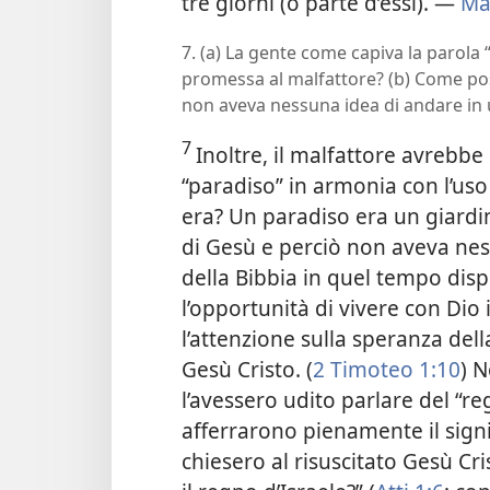
tre giorni (o parte d’essi). —
Ma
7. (a) La gente come capiva la parola 
promessa al malfattore? (b) Come po
non aveva nessuna idea di andare in 
7
Inoltre, il malfattore avrebbe
“paradiso” in armonia con l’uso 
era? Un paradiso era un giardi
di Gesù e perciò non aveva ness
della Bibbia in quel tempo disp
l’opportunità di vivere con Dio
l’attenzione sulla speranza della
Gesù Cristo. (
2 Timoteo 1:10
) N
l’avessero udito parlare del “r
afferrarono pienamente il signif
chiesero al risuscitato Gesù Cri