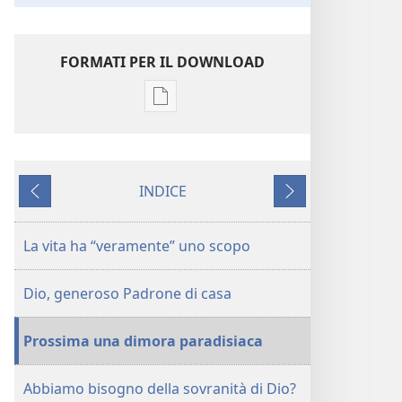
FORMATI PER IL DOWNLOAD
Opzioni
per
il
download
INDICE
delle
Precedente
Successivo
pubblicazioni
La
La vita ha “veramente” uno scopo
vita
ha
Dio, generoso Padrone di casa
veramente
uno
Prossima una dimora paradisiaca
scopo
Abbiamo bisogno della sovranità di Dio?