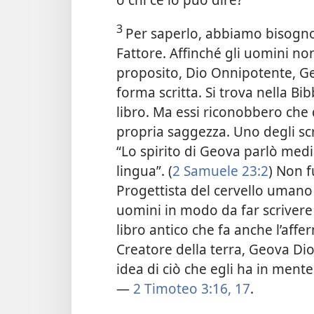
3
Per saperlo, abbiamo bisogno 
Fattore. Affinché gli uomini no
proposito, Dio Onnipotente, Ge
forma scritta. Si trova nella Bi
libro. Ma essi riconobbero che
propria saggezza. Uno degli scri
“Lo spirito di Geova parlò medi
lingua”. (
2 Samuele 23:2
) Non f
Progettista del cervello umano a
uomini in modo da far scrivere i
libro antico che fa anche l’affe
Creatore della terra, Geova Dio
idea di ciò che egli ha in mente
—
2 Timoteo 3:16, 17
.