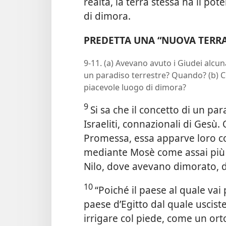
realtà, la terra stessa ha il po
di dimora.
PREDETTA UNA “NUOVA TERRA
9-11. (a) Avevano avuto i Giudei alcun
un paradiso terrestre? Quando? (b) C
piacevole luogo di dimora?
9
Si sa che il concetto di un pa
Israeliti, connazionali di Gesù.
Promessa, essa apparve loro c
mediante Mosè come assai più be
Nilo, dove avevano dimorato, 
10
“Poiché il paese al quale va
paese d’Egitto dal quale uscist
irrigare col piede, come un orto