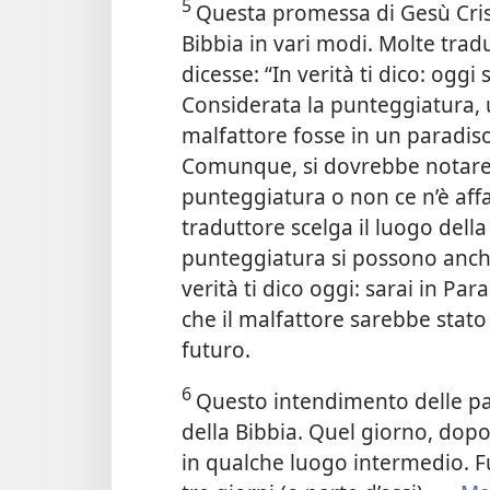
5
Questa promessa di Gesù Crist
Bibbia in vari modi. Molte trad
dicesse: “In verità ti dico: oggi
Considerata la punteggiatura, 
malfattore fosse in un paradis
Comunque, si dovrebbe notare c
punteggiatura o non ce n’è affa
traduttore scelga il luogo della
punteggiatura si possono anche
verità ti dico oggi: sarai in Par
che il malfattore sarebbe stat
futuro.
6
Questo intendimento delle par
della Bibbia. Quel giorno, dop
in qualche luogo intermedio. F