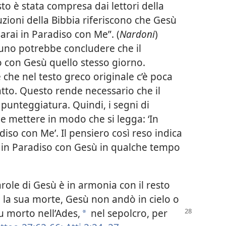
o è stata compresa dai lettori della
uzioni della Bibbia riferiscono che Gesù
 sarai in Paradiso con Me”. (
Nardoni
)
uno potrebbe concludere che il
o con Gesù quello stesso giorno.
he nel testo greco originale c’è poca
tto. Questo rende necessario che il
 punteggiatura. Quindi, i segni di
 mettere in modo che si legga: ‘In
adiso con Me’. Il pensiero così reso indica
o in Paradiso con Gesù in qualche tempo
ole di Gesù è in armonia con il resto
o la sua morte, Gesù non andò in cielo o
u morto nell’Ades,
nel sepolcro, per
*