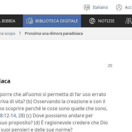
Italiano
Acc
Seleziona
(a
la
un
 BIBBIA
BIBLIOTECA DIGITALE
NOTIZIE
lingua
nu
fi
uno scopo
Prossima una dimora paradisiaca
iaca
porre che all’uomo si permetta di far uso errato
riva di vita? (b) Osservando la creazione e con il
o scoprire perché le cose sono quelle che sono,
8:12-14,
28
) (c) Dove possiamo andare per
 suo proposito? (d) È ragionevole credere che Dio
 suoi pensieri e delle sue norme?