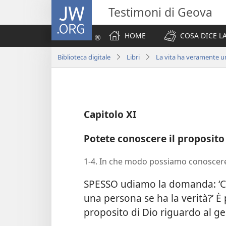
JW.ORG
Testimoni di Geova
HOME
COSA DICE LA
Biblioteca digitale
Libri
La vita ha veramente 
Capitolo XI
Potete conoscere il proposito
1-4. In che modo possiamo conoscere
SPESSO udiamo la domanda: ‘Ch
una persona se ha la verità?’ È 
proposito di Dio riguardo al