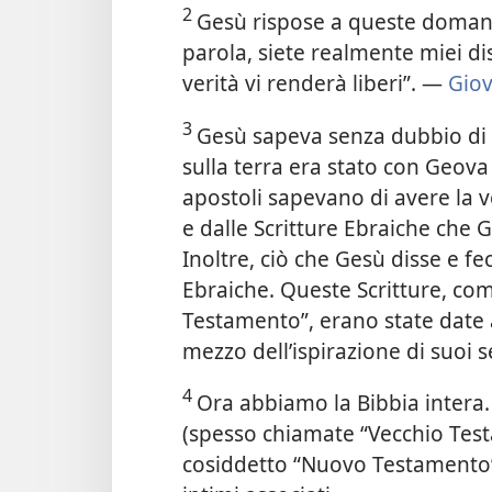
2
Gesù rispose a queste domand
parola, siete realmente miei dis
verità vi renderà liberi”. —
Giov
3
Gesù sapeva senza dubbio di a
sulla terra era stato con Geova 
apostoli sapevano di avere la 
e dalle Scritture Ebraiche che 
Inoltre, ciò che Gesù disse e f
Ebraiche. Queste Scritture, c
Testamento”, erano state date 
mezzo dell’ispirazione di suoi se
4
Ora abbiamo la Bibbia intera. 
(spesso chiamate “Vecchio Testa
cosiddetto “Nuovo Testamento”), 