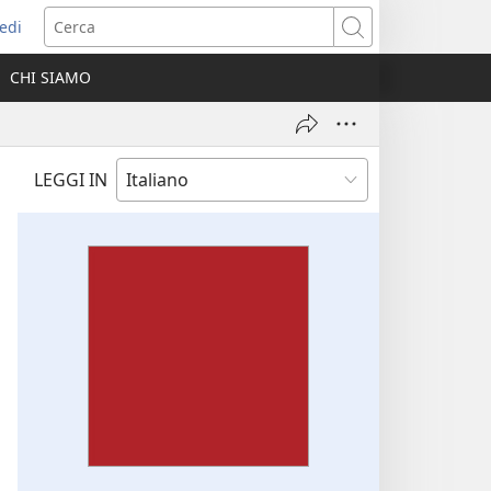
edi
pre
Cerca
a
CHI SIAMO
ova
nestra)
LEGGI IN