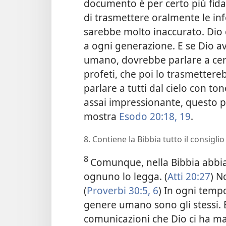
documento è per certo più fidat
di trasmettere oralmente le i
sarebbe molto inaccurato. Dio d
a ogni generazione. E se Dio a
umano, dovrebbe parlare a cer
profeti, che poi lo trasmettere
parlare a tutti dal cielo con t
assai impressionante, questo p
mostra
Esodo 20:18, 19
.
8. Contiene la Bibbia tutto il consigl
8
Comunque, nella Bibbia abbiam
ognuno lo legga. (
Atti 20:27
) N
(
Proverbi 30:5, 6
) In ogni tempo
genere umano sono gli stessi. E
comunicazioni che Dio ci ha m