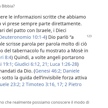
a Bibbia?
tere le informazioni scritte che abbiamo
io vi prese sempre parte direttamente.
ari del patto con Israele, i Dieci
Deuteronomio 10:1-4
) Dio parlò “a
le scrisse parola per parola molto di ciò
llo del tabernacolo fu mostrato a Mosè in
i 8:4
) Quindi, a volte angeli portarono
 19:1;
Giudici 6:12,
21;
Luca 1:26-28
)
mandati da Dio. (
Genesi 46:2;
Daniele
o sotto la guida dell’invisibile forza attiva
uele 23:2;
2 Timoteo 3:16, 17;
2 Pietro
amo che realmente possiamo conoscere il modo di