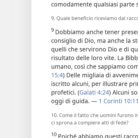
comodamente qualsiasi parte 
9. Quale beneficio riceviamo dal racc
9
Dobbiamo anche tener present
consiglio di Dio, ma anche la st
quelli che servirono Dio e di qu
risultato delle loro vite. La Bi
umano, così che sappiamo come 
15:4
) Delle migliaia di avvenim
iscritto alcuni, per illustrare p
profetici. (
Galati 4:24
) Alcuni s
oggi di guida. —
1 Corinti 10:1
10. Come il fatto che uomini furono im
ci sprona a compiere atti di fede?
10
Poiché abbiamo questi raccon