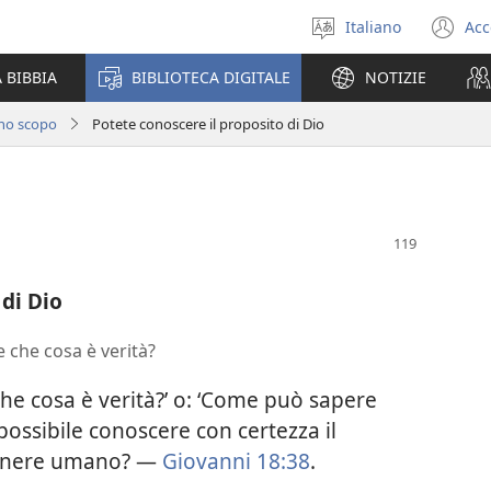
Italiano
Acc
Seleziona
(a
la
un
 BIBBIA
BIBLIOTECA DIGITALE
NOTIZIE
lingua
nu
fi
uno scopo
Potete conoscere il proposito di Dio
 di Dio
 che cosa è verità?
e cosa è verità?’ o: ‘Come può sapere
possibile conoscere con certezza il
 genere umano? —
Giovanni 18:38
.