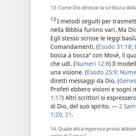
13. Come Dio diresse la scrittura dell
13
I metodi seguiti per trasmet
nella Bibbia furono vari. Ma D
Egli stesso scrisse le leggi basil
Comandamenti. (
Esodo 31:18;
bocca a bocca” con Mosè, il qua
che udì. (
Numeri 12:8
) Il mode
una visione. (
Esodo 25:9;
Numer
diretti messaggi da Dio. (
Genesi
Profeti ebbero visioni e sogni 
1:17
) Altri scrittori si espresser
di Dio, del suo spirito. —
2 Sam
1:20, 21
.
14. Quale altra vigorosa prova abbi
agire di Geova?