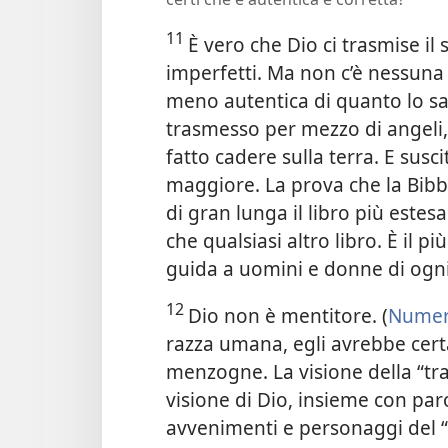
11
È vero che Dio ci trasmise i
imperfetti. Ma non c’è nessuna
meno autentica di quanto lo s
trasmesso per mezzo di angeli, 
fatto cadere sulla terra. E susc
maggiore. La prova che la Bibbi
di gran lunga il libro più estes
che qualsiasi altro libro. È il p
guida a uomini e donne di ogni
12
Dio non è mentitore. (
Numer
razza umana, egli avrebbe cer
menzogne. La visione della “tra
visione di Dio, insieme con paro
avvenimenti e personaggi del 