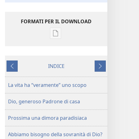
FORMATI PER IL DOWNLOAD
Opzioni
per
il
download
INDICE
delle
Precedente
Successivo
pubblicazioni
La
La vita ha “veramente” uno scopo
vita
ha
Dio, generoso Padrone di casa
veramente
uno
Prossima una dimora paradisiaca
scopo
Abbiamo bisogno della sovranità di Dio?