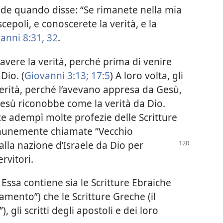
e quando disse: “Se rimanete nella mia
cepoli, e conoscerete la verità, e la
anni 8:31, 32
.
vere la verità, perché prima di venire
Dio. (
Giovanni 3:13;
17:5
) A loro volta, gli
verità, perché l’avevano appresa da Gesù,
Gesù riconobbe come la verità da Dio.
ece adempì molte profezie delle Scritture
omunemente chiamate “Vecchio
alla
nazione d’Israele da Dio per
rvitori.
Essa contiene sia le Scritture Ebraiche
mento”) che le Scritture Greche (il
gli scritti degli apostoli e dei loro