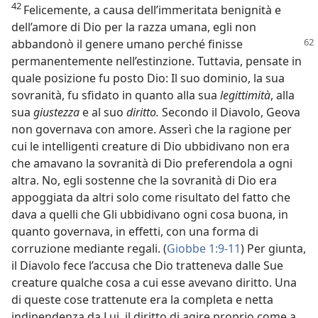
42
Felicemente, a causa dell’immeritata benignità e
dell’amore di Dio per la razza umana, egli non
abbandonò il genere umano perché
finisse
permanentemente nell’estinzione. Tuttavia, pensate in
quale posizione fu posto Dio: Il suo dominio, la sua
sovranità, fu sfidato in quanto alla sua
legittimità
, alla
sua
giustezza
e al suo
diritto.
Secondo il Diavolo, Geova
non governava con amore. Asserì che la ragione per
cui le intelligenti creature di Dio ubbidivano non era
che amavano la sovranità di Dio preferendola a ogni
altra. No, egli sostenne che la sovranità di Dio era
appoggiata da altri solo come risultato del fatto che
dava a quelli che Gli ubbidivano ogni cosa buona, in
quanto governava, in effetti, con una forma di
corruzione mediante regali. (
Giobbe 1:9-11
) Per giunta,
il Diavolo fece l’accusa che Dio tratteneva dalle Sue
creature qualche cosa a cui esse avevano diritto. Una
di queste cose trattenute era la completa e netta
indipendenza da Lui, il diritto di agire proprio come a