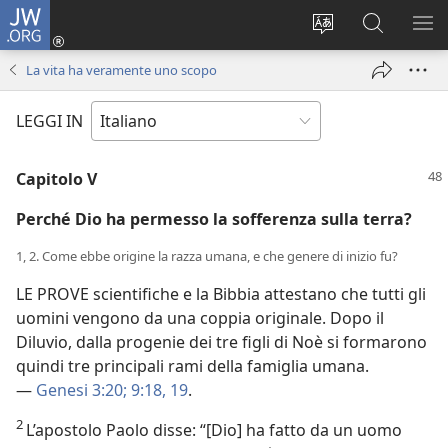
JW.ORG
Accedi
(apre
Modificare
Cerca
MO
una
la
in
ME
La vita ha veramente uno scopo
nuova
lingua
JW.ORG
finestra)
del
LEGGI IN
sito
Capitolo V
Perché Dio ha permesso la sofferenza sulla terra?
1, 2. Come ebbe origine la razza umana, e che genere di inizio fu?
LE PROVE scientifiche e la Bibbia attestano che tutti gli
uomini vengono da una coppia originale. Dopo il
Diluvio, dalla progenie dei tre figli di Noè si formarono
quindi tre principali rami della famiglia umana.
—
Genesi 3:20;
9:18, 19
.
2
L’apostolo Paolo disse: “[Dio] ha fatto da un uomo