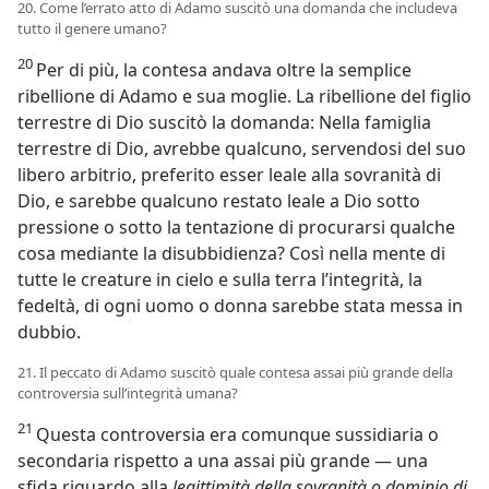
20. Come l’errato atto di Adamo suscitò una domanda che includeva
tutto il genere umano?
20
Per di più, la contesa andava oltre la semplice
ribellione di Adamo e sua moglie. La ribellione del figlio
terrestre di Dio suscitò la domanda: Nella famiglia
terrestre di Dio, avrebbe qualcuno, servendosi del suo
libero arbitrio, preferito esser leale alla sovranità di
Dio, e sarebbe qualcuno restato leale a Dio sotto
pressione o sotto la tentazione di procurarsi qualche
cosa mediante la disubbidienza? Così nella mente di
tutte le creature in cielo e sulla terra l’integrità, la
fedeltà, di ogni uomo o donna sarebbe stata messa in
dubbio.
21. Il peccato di Adamo suscitò quale contesa assai più grande della
controversia sull’integrità umana?
21
Questa controversia era comunque sussidiaria o
secondaria rispetto a una assai più grande — una
sfida riguardo alla
legittimità della sovranità o dominio di