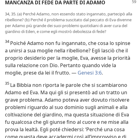
MANCANZA DI FEDE DA PARTE DI ADAMO
34, 35. (a) Perché Adamo, non essendo stato ingannato, partecipò alla
ribellione? (b) Perché il problema suscitato dal peccato di Eva divenne
per Adamo più grande dei suoi problemi quotidiani di aver cura del
giardino di Eden, e come egli mostrò debolezza di fede?
34
Poiché Adamo non fu ingannato, che cosa lo spinse
a unirsi a sua moglie nella ribellione? Egli lasciò che il
proprio desiderio per la moglie, Eva, avesse la priorità
sulla relazione con Dio. Pertanto quando vide la
moglie, prese da lei il frutto. —
Genesi 3:6
.
35
La Bibbia non riporta le parole che si scambiarono
Adamo ed Eva. Ma qui gli si presentò ad un tratto un
grave problema. Adamo poteva aver dovuto risolvere
problemi riguardo al suo dominio sugli animali e alla
coltivazione del giardino, ma questa situazione di Eva
fu qualcosa che gli giunse fino al cuore e ne mise alla
prova la lealtà. Egli poté chiedersi: ‘Perché una cosa
come questa deve accadermi così all’improvviso e di