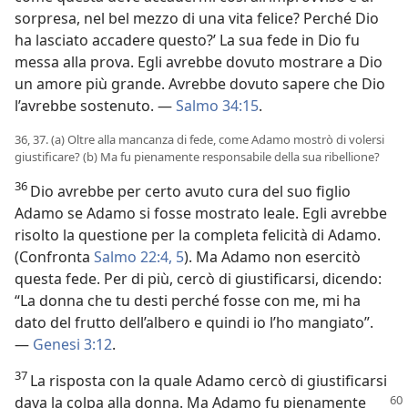
sorpresa, nel bel mezzo di una vita felice? Perché Dio
ha lasciato accadere questo?’ La sua fede in Dio fu
messa alla prova. Egli avrebbe dovuto mostrare a Dio
un amore più grande. Avrebbe dovuto sapere che Dio
l’avrebbe sostenuto. —
Salmo 34:15
.
36, 37. (a) Oltre alla mancanza di fede, come Adamo mostrò di volersi
giustificare? (b) Ma fu pienamente responsabile della sua ribellione?
36
Dio avrebbe per certo avuto cura del suo figlio
Adamo se Adamo si fosse mostrato leale. Egli avrebbe
risolto la questione per la completa felicità di Adamo.
(Confronta
Salmo 22:4, 5
). Ma Adamo non esercitò
questa fede. Per di più, cercò di giustificarsi, dicendo:
“La donna che tu desti perché fosse con me, mi ha
dato del frutto dell’albero e quindi io l’ho mangiato”.
—
Genesi 3:12
.
37
La risposta con la quale Adamo cercò di giustificarsi
dava la colpa alla donna. Ma Adamo
fu pienamente