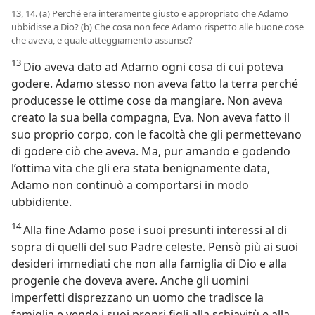
13, 14. (a) Perché era interamente giusto e appropriato che Adamo
ubbidisse a Dio? (b) Che cosa non fece Adamo rispetto alle buone cose
che aveva, e quale atteggiamento assunse?
13
Dio aveva dato ad Adamo ogni cosa di cui poteva
godere. Adamo stesso non aveva fatto la terra perché
producesse le ottime cose da mangiare. Non aveva
creato la sua bella compagna, Eva. Non aveva fatto il
suo proprio corpo, con le facoltà che gli permettevano
di godere ciò che aveva. Ma, pur amando e godendo
l’ottima vita che gli era stata benignamente data,
Adamo non continuò a comportarsi in modo
ubbidiente.
14
Alla fine Adamo pose i suoi presunti interessi al di
sopra di quelli del suo Padre celeste. Pensò più ai suoi
desideri immediati che non alla famiglia di Dio e alla
progenie che doveva avere. Anche gli uomini
imperfetti disprezzano un uomo che tradisce la
famiglia e vende i suoi propri figli alla schiavitù e alla