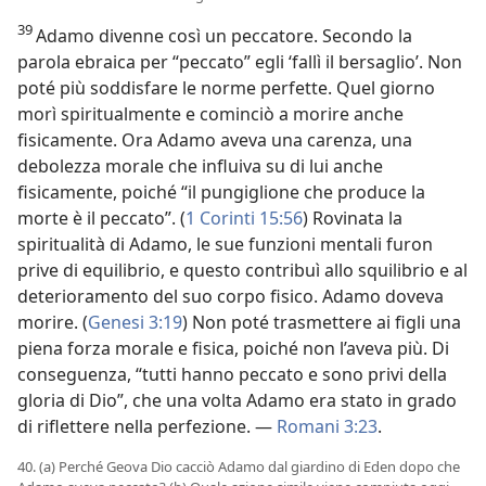
39
Adamo divenne così un peccatore. Secondo la
parola ebraica per “peccato” egli ‘fallì il bersaglio’. Non
poté più soddisfare le norme perfette. Quel giorno
morì spiritualmente e cominciò a morire anche
fisicamente. Ora Adamo aveva una carenza, una
debolezza morale che influiva su di lui anche
fisicamente, poiché “il pungiglione che produce la
morte è il peccato”. (
1 Corinti 15:56
) Rovinata la
spiritualità di Adamo, le sue funzioni mentali furon
prive di equilibrio, e questo contribuì allo squilibrio e al
deterioramento del suo corpo fisico. Adamo doveva
morire. (
Genesi 3:19
) Non poté trasmettere ai figli una
piena forza morale e fisica, poiché non l’aveva più. Di
conseguenza, “tutti hanno peccato e sono privi della
gloria di Dio”, che una volta Adamo era stato in grado
di riflettere nella perfezione. —
Romani 3:23
.
40. (a) Perché Geova Dio cacciò Adamo dal giardino di Eden dopo che