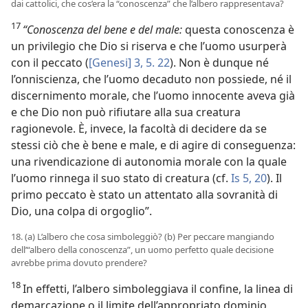
dai cattolici, che cos’era la “conoscenza” che l’albero rappresentava?
17
“Conoscenza del bene e del male:
questa conoscenza è
un privilegio che Dio si riserva e che l’uomo usurperà
con il peccato (
[Genesi] 3, 5.
22
). Non è dunque né
l’onniscienza, che l’uomo decaduto non possiede, né il
discernimento morale, che l’uomo innocente aveva già
e che Dio non può rifiutare alla sua creatura
ragionevole. È, invece, la facoltà di decidere da se
stessi ciò che è bene e male, e di agire di conseguenza:
una rivendicazione di autonomia morale con la quale
l’uomo rinnega il suo stato di creatura (cf.
Is 5, 20
). Il
primo peccato è stato un attentato alla sovranità di
Dio, una colpa di orgoglio”.
18. (a) L’albero che cosa simboleggiò? (b) Per peccare mangiando
dell’“albero della conoscenza”, un uomo perfetto quale decisione
avrebbe prima dovuto prendere?
18
In effetti, l’albero simboleggiava il confine, la linea di
demarcazione o il limite dell’appropriato dominio