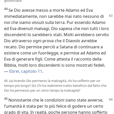
giustificata?
44
Se Dio avesse messo a morte Adamo ed Eva
immediatamente, non sarebbe mai nato nessuno
di
noi che siamo vissuti sulla terra. Pur essendo Adamo
ed Eva divenuti malvagi, Dio sapeva che non tutti i loro
discendenti lo sarebbero stati. Molti avrebbero servito
Dio attraverso ogni prova che il Diavolo avrebbe
recato. Dio permise perciò a Satana di continuare a
esistere come un fuorilegge, e permise ad Adamo ed
Eva di generare figli. Come attesta il racconto della
Bibbia, molti loro discendenti si sono mostrati fedeli.
—
Ebrei, capitolo 11
.
45. (a) Avendo Dio permesso la malvagità, chi ha sofferto per un
tempo più lungo? (b) Chi ha realmente tratto beneficio dal fatto che
Dio ha permesso per un certo tempo la malvagità?
45
Nonostante che le condizioni siano state
avverse,
l’umanità è stata per lo più felice di godere un certo
grado di vita. In realtà, poche persone hanno sofferto