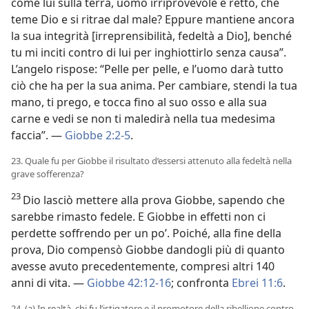
come lui sulla terra, uomo irriprovevole e retto, che
teme Dio e si ritrae dal male? Eppure mantiene ancora
la sua integrità [irreprensibilità, fedeltà a Dio], benché
tu mi inciti contro di lui per inghiottirlo senza causa”.
L’angelo rispose: “Pelle per pelle, e l’uomo darà tutto
ciò che ha per la sua anima. Per cambiare, stendi la tua
mano, ti prego, e tocca fino al suo osso e alla sua
carne e vedi se non ti maledirà nella tua medesima
faccia”. —
Giobbe 2:2-5
.
23. Quale fu per Giobbe il risultato d’essersi attenuto alla fedeltà nella
grave sofferenza?
23
Dio lasciò mettere alla prova Giobbe, sapendo che
sarebbe rimasto fedele. E Giobbe in effetti non ci
perdette soffrendo per un po’. Poiché, alla fine della
prova, Dio compensò Giobbe dandogli più di quanto
avesse avuto precedentemente, compresi altri 140
anni di vita. —
Giobbe 42:12-16
; confronta
Ebrei 11:6
.
24. (a) In realtà, chi fu l’istigatore e il promotore della ribellione contro