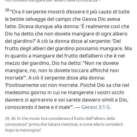
non doveva mangiare dell’“albero della conoscenza”?
28
“Ora il serpente mostrò d’essere il più cauto di tutte
le bestie selvagge del campo che Geova Dio aveva
fatte. Diceva dunque alla donna: ‘È realmente così che
Dio ha detto che non dovete mangiare di ogni albero
del giardino?’ A ciò la donna disse al serpente: ‘Del
frutto degli alberi del giardino possiamo mangiare. Ma
in quanto a mangiare del frutto dell’albero che è nel
mezzo del giardino, Dio ha detto: “Non ne dovete
mangiare, no, non lo dovete toccare affinché non
moriate”’. A ciò il serpente disse alla donna:
‘Positivamente voi non morrete. Poiché Dio sa che nel
medesimo giorno in cui ne mangerete i vostri occhi
davvero si apriranno e voi sarete davvero simili a Dio,
conoscendo il bene e il male’”. —
Genesi 3:1-5
.
29, 30. In che modo Eva considerava il frutto dell’“albero della
conoscenza” prima che Satana mentisse, e come ella lo considerò
dopo la menzogna?