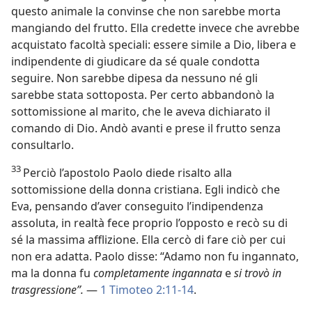
questo animale la convinse che non sarebbe morta
mangiando del frutto. Ella credette invece che avrebbe
acquistato facoltà speciali: essere simile a Dio, libera e
indipendente di giudicare da sé quale condotta
seguire. Non sarebbe dipesa da nessuno né gli
sarebbe stata sottoposta. Per certo abbandonò la
sottomissione al marito, che le aveva dichiarato il
comando di Dio. Andò avanti e prese il frutto senza
consultarlo.
33
Perciò l’apostolo Paolo diede risalto alla
sottomissione della donna cristiana. Egli indicò che
Eva, pensando d’aver conseguito l’indipendenza
assoluta, in realtà fece proprio l’opposto e recò su di
sé la massima afflizione. Ella cercò di fare ciò per cui
non era adatta. Paolo disse: “Adamo non fu ingannato,
ma la donna fu
completamente ingannata
e
si trovò in
trasgressione”.
—
1 Timoteo 2:11-14
.