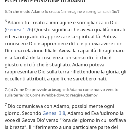
ECCELLENTE POSIZIONE DI ADAMO
6. In che modo Adamo fu creato ‘a immagine e somiglianza di Dio’?
6
Adamo fu creato a immagine e somiglianza di Dio.
(
Genesi 1:26
) Questo significa che aveva qualità morali
ed era in grado di apprezzare la spiritualità. Poteva
conoscere Dio e apprendere di lui e poteva avere con
Dio una relazione filiale. Aveva la capacità di ragionare
e la facoltà della coscienza: un senso di ciò che è
giusto e di ciò che è sbagliato. Adamo poteva
rappresentare Dio sulla terra riflettendone la gloria, gli
eccellenti attributi, a quelli che sarebbero nati.
7. (a) Come Dio provvide ai bisogni di Adamo come nuovo venuto
sulla terra? (b) Come avrebbe dovuto reagire Adamo?
7
Dio comunicava con Adamo, possibilmente ogni
giorno. Secondo
Genesi 3:8
, Adamo ed Eva ‘udirono la
voce di Geova Dio’ verso “l’ora del giorno in cui soffiava
la brezza”. Il riferimento a una particolare parte del