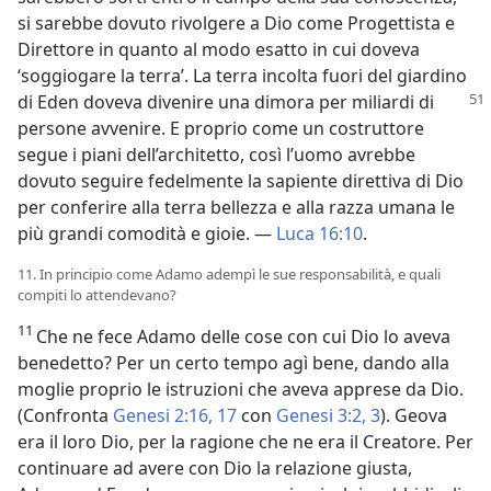
si sarebbe dovuto rivolgere a Dio come Progettista e
Direttore in quanto al modo esatto in cui doveva
‘soggiogare la terra’. La terra incolta fuori del giardino
di Eden doveva
divenire una dimora per miliardi di
persone avvenire. E proprio come un costruttore
segue i piani dell’architetto, così l’uomo avrebbe
dovuto seguire fedelmente la sapiente direttiva di Dio
per conferire alla terra bellezza e alla razza umana le
più grandi comodità e gioie. —
Luca 16:10
.
11. In principio come Adamo adempì le sue responsabilità, e quali
compiti lo attendevano?
11
Che ne fece Adamo delle cose con cui Dio lo aveva
benedetto? Per un certo tempo agì bene, dando alla
moglie proprio le istruzioni che aveva apprese da Dio.
(Confronta
Genesi 2:16, 17
con
Genesi 3:2, 3
). Geova
era il loro Dio, per la ragione che ne era il Creatore. Per
continuare ad avere con Dio la relazione giusta,