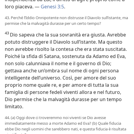
loro piaceva. —
Genesi 3:5
.
43. Perché l’Iddio Onnipotente non distrusse il Diavolo sull’istante, ma
permise che la malvagità durasse per un certo tempo?
43
Dio sapeva che la sua sovranità era giusta. Avrebbe
potuto distruggere il Diavolo sull’istante. Ma questo
non avrebbe risolto la contesa che era stata suscitata.
Poiché la sfida di Satana, sostenuta da Adamo ed Eva,
non solo calunniava il nome e il governo di Dio;
gettava anche un’ombra sul nome di ogni persona
intelligente dell’universo. Così, per amore del suo
proprio nome quale re, e per amore di tutta la sua
famiglia di persone fedeli viventi allora e nel futuro,
Dio permise che la malvagità durasse per un tempo
limitato.
44. (a) Oggi dove ci troveremmo noi viventi se Dio avesse
immediatamente messo a morte Adamo ed Eva? (b) Quale fiducia
ebbe Dio negli uomini che sarebbero nati, e questa fiducia è risultata