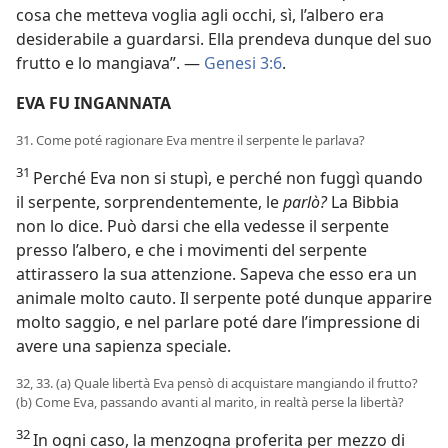
cosa che metteva voglia agli occhi, sì, l’albero era
desiderabile a guardarsi. Ella prendeva dunque del suo
frutto e lo mangiava”. —
Genesi 3:6
.
EVA FU INGANNATA
31. Come poté ragionare Eva mentre il serpente le parlava?
31
Perché Eva non si stupì, e perché non fuggì quando
il serpente, sorprendentemente, le
parlò?
La Bibbia
non lo dice. Può darsi che ella vedesse il serpente
presso l’albero, e che i movimenti del serpente
attirassero la sua attenzione. Sapeva che esso era un
animale molto cauto. Il serpente poté dunque apparire
molto saggio, e nel parlare poté dare l’impressione di
avere una sapienza speciale.
32, 33. (a) Quale libertà Eva pensò di acquistare mangiando il frutto?
(b) Come Eva, passando avanti al marito, in realtà perse la libertà?
32
In ogni caso, la menzogna proferita per mezzo di