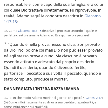
responsabile e, come capo della sua famiglia, era colui
col quale Dio trattava direttamente. Fu riprovevole. In
realtà, Adamo seguì la condotta descritta in
Giacomo
1:13-15
:
38. Come
Giacomo 1:13-15
descrive il processo secondo il quale le
perfette creature umane Adamo ed Eva giunsero a peccare?
38
“Quando è nella prova, nessuno dica: ‘Son provato
da Dio’. No; poiché coi mali Dio non può esser provato
né egli stesso prova alcuno. Ma ciascuno è provato
essendo attirato e adescato dal proprio desiderio.
Quindi il desiderio, quando è divenuto fertile,
partorisce il peccato; a sua volta, il peccato, quando è
stato compiuto, produce la morte”.
DANNEGGIATA L’INTERA RAZZA UMANA
39. (a) In che modo Adamo morì “nel giorno” che peccò? (
Genesi 2:17
)
(b) Come influì fisicamente su di lui la sua perdita di spiritualità, e
come influì anche sui suoi figli?