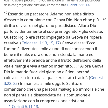
Adamo aveva peccato? (b) Quale azione simile viene compiuta oggi
dalla congregazione cristiana, come mostra
I Corinti 5:11-13
?
40
Essendo un peccatore, Adamo non ebbe diritto
d’essere in comunione con Geova Dio.
Non ebbe più
diritto di vivere nel giardino paradisiaco. Allora Dio
parlò evidentemente al suo primogenito Figlio celeste.
Questo Figlio era stato impiegato da Geova nell’opera
creativa. (
Colossesi 1:13,
15,
17
) Geova disse: “Ecco,
l’uomo è divenuto simile a uno di noi conoscendo il
bene e il male, e ora onde non stenda la mano ed
effettivamente prenda anche il frutto dell’albero della
vita e mangi e viva a tempo indefinito, . . .’ Allora Geova
Dio lo mandò fuori del giardino d’Eden, perché
coltivasse la terra dalla quale era stato tratto”. (
Genesi
3:22, 23
) In maniera simile oggi, le Scritture
comandano che una persona malvagia o immorale che
non si pente sia disassociata dalla comunione e
associazione con la congregazione cristiana.
—
1 Corinti 5:11-13
.