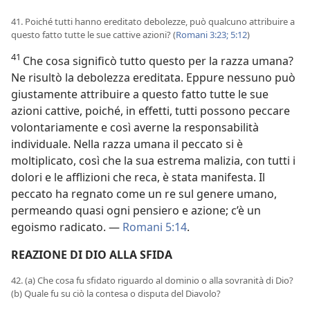
41. Poiché tutti hanno ereditato debolezze, può qualcuno attribuire a
questo fatto tutte le sue cattive azioni? (
Romani 3:23;
5:12
)
41
Che cosa significò tutto questo per la razza umana?
Ne risultò la debolezza ereditata. Eppure nessuno può
giustamente attribuire a questo fatto tutte le sue
azioni cattive, poiché, in effetti, tutti possono peccare
volontariamente e così averne la responsabilità
individuale. Nella razza umana il peccato si è
moltiplicato, così che la sua estrema malizia, con tutti i
dolori e le afflizioni che reca, è stata manifesta. Il
peccato ha regnato come un re sul genere umano,
permeando quasi ogni pensiero e azione; c’è un
egoismo radicato. —
Romani 5:14
.
REAZIONE DI DIO ALLA SFIDA
42. (a) Che cosa fu sfidato riguardo al dominio o alla sovranità di Dio?
(b) Quale fu su ciò la contesa o disputa del Diavolo?