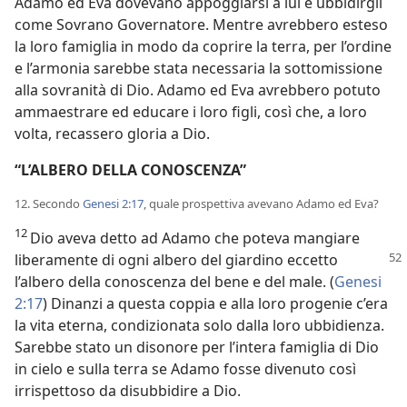
Adamo ed Eva dovevano appoggiarsi a lui e ubbidirgli
come Sovrano Governatore. Mentre avrebbero esteso
la loro famiglia in modo da coprire la terra, per l’ordine
e l’armonia sarebbe stata necessaria la sottomissione
alla sovranità di Dio. Adamo ed Eva avrebbero potuto
ammaestrare ed educare i loro figli, così che, a loro
volta, recassero gloria a Dio.
“L’ALBERO DELLA CONOSCENZA”
12. Secondo
Genesi 2:17
, quale prospettiva avevano Adamo ed Eva?
12
Dio aveva detto ad Adamo che poteva mangiare
liberamente di ogni albero del giardino
eccetto
l’albero della conoscenza del bene e del male. (
Genesi
2:17
) Dinanzi a questa coppia e alla loro progenie c’era
la vita eterna, condizionata solo dalla loro ubbidienza.
Sarebbe stato un disonore per l’intera famiglia di Dio
in cielo e sulla terra se Adamo fosse divenuto così
irrispettoso da disubbidire a Dio.