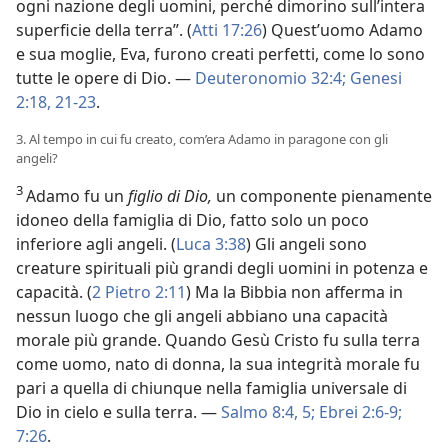
ogni nazione degli uomini, perché dimorino sull’intera
superficie della terra”. (
Atti 17:26
) Quest’uomo Adamo
e sua moglie, Eva, furono creati perfetti, come lo sono
tutte le opere di Dio. —
Deuteronomio 32:4;
Genesi
2:18,
21-23
.
3. Al tempo in cui fu creato, com’era Adamo in paragone con gli
angeli?
3
Adamo fu un
figlio di Dio,
un componente pienamente
idoneo della famiglia di Dio, fatto solo un poco
inferiore agli angeli. (
Luca 3:38
) Gli angeli sono
creature spirituali più grandi degli uomini in potenza e
capacità. (
2 Pietro 2:11
) Ma la Bibbia non afferma in
nessun luogo che gli angeli abbiano una capacità
morale più grande. Quando Gesù Cristo fu sulla terra
come uomo, nato di donna, la sua integrità morale fu
pari a quella di chiunque nella famiglia universale di
Dio in cielo e sulla terra. —
Salmo 8:4, 5;
Ebrei 2:6-9;
7:26
.