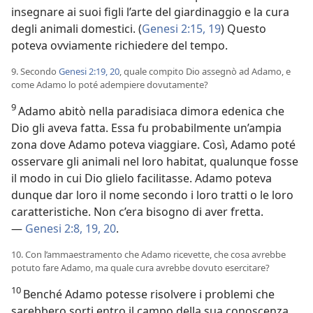
insegnare ai suoi figli l’arte del giardinaggio e la cura
degli animali domestici. (
Genesi 2:15,
19
) Questo
poteva ovviamente richiedere del tempo.
9. Secondo
Genesi 2:19, 20
, quale compito Dio assegnò ad Adamo, e
come Adamo lo poté adempiere dovutamente?
9
Adamo abitò nella paradisiaca dimora edenica che
Dio gli aveva fatta. Essa fu probabilmente un’ampia
zona dove Adamo poteva viaggiare. Così, Adamo poté
osservare gli animali nel loro habitat, qualunque fosse
il modo in cui Dio glielo facilitasse. Adamo poteva
dunque dar loro il nome secondo i loro tratti o le loro
caratteristiche. Non c’era bisogno di aver fretta.
—
Genesi 2:8,
19, 20
.
10. Con l’ammaestramento che Adamo ricevette, che cosa avrebbe
potuto fare Adamo, ma quale cura avrebbe dovuto esercitare?
10
Benché Adamo potesse risolvere i problemi che
sarebbero sorti entro il campo della sua conoscenza,