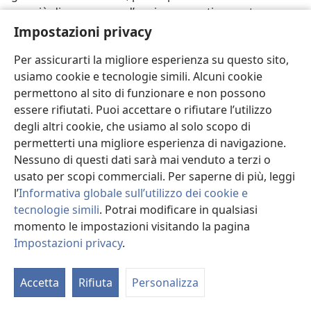
per più di un numero d’anni comparativamente
limitato della loro vita. Così malgrado le difficoltà, la
Impostazioni privacy
maggioranza delle persone è lieta d’essere nata.
Per assicurarti la migliore esperienza su questo sito,
Tuttavia, Geova Dio ha tollerato queste cose cattive,
usiamo cookie e tecnologie simili. Alcuni cookie
osservando la malvagità e le sofferenze, per circa
permettono al sito di funzionare e non possono
6.000 anni. Come Padre della sua famiglia universale,
essere rifiutati. Puoi accettare o rifiutare l’utilizzo
questo lo ha angustiato. (Confronta
Salmo 78:40
). Egli
degli altri cookie, che usiamo al solo scopo di
ha avuto in ogni tempo il potere di porre fine alla
permetterti una migliore esperienza di navigazione.
malvagità, ma si è trattenuto per uno scopo, non per
Nessuno di questi dati sarà mai venduto a terzi o
un suo profitto personale, ma per quello delle sue
usato per scopi commerciali. Per saperne di più, leggi
creature intelligenti nell’universo ora e in ogni tempo
l’
Informativa globale sull’utilizzo dei cookie e
avvenire. (
Luca 18:7, 8;
Giobbe 35:6-8
) La storia
tecnologie simili
. Potrai modificare in qualsiasi
mondiale e la Bibbia indicano che la contesa s’avvicina
momento le impostazioni visitando la pagina
al tempo della sua completa soluzione.
Impostazioni privacy
.
M
46. Quale beneficio si otterrà lasciando che la contesa della sovranità
l’
di Dio sia pienamente provata, nonostante che ci siano voluti circa
6.000 anni?
Accetta
Rifiuta
Personalizza
46
Ci fu una ragione legale dell’azione di Dio. Per