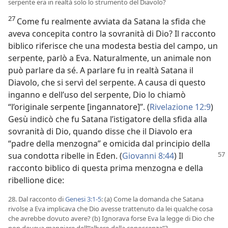
serpente era in realtà solo lo strumento del Diavolo?
27
Come fu realmente avviata da Satana la sfida che
aveva concepita contro la sovranità di Dio? Il racconto
biblico riferisce che una modesta bestia del campo, un
serpente, parlò a Eva. Naturalmente, un animale non
può parlare da sé. A parlare fu in realtà Satana il
Diavolo, che si servì del serpente. A causa di questo
inganno e dell’uso del serpente, Dio lo chiamò
“l’originale serpente [ingannatore]”. (
Rivelazione 12:9
)
Gesù indicò che fu Satana l’istigatore della sfida alla
sovranità di Dio, quando disse che il Diavolo era
“padre della menzogna” e omicida dal principio della
sua condotta ribelle
in Eden. (
Giovanni 8:44
) Il
racconto biblico di questa prima menzogna e della
ribellione dice:
28. Dal racconto di
Genesi 3:1-5
: (a) Come la domanda che Satana
rivolse a Eva implicava che Dio avesse trattenuto da lei qualche cosa
che avrebbe dovuto avere? (b) Ignorava forse Eva la legge di Dio che