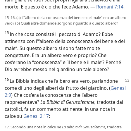
morte. E questo è ciò che fece Adamo. —
Romani 7:14
.
15, 16. (a) L’“albero della conoscenza del bene e del male” era un albero
vero? (b) Quali altre domande sorgono riguardo a questo albero?
15
In che cosa consisté il peccato di Adamo? Ebbe
attinenza con l’“albero della conoscenza del bene e del
male”. Su questo albero si sono fatte molte
congetture. Era un albero vero e proprio? Che
cos’erano la “conoscenza” e ‘il bene e il male’? Perché
Dio avrebbe messo nel giardino un tale albero?
16
La Bibbia indica che l’albero era vero, parlandone
come di uno degli alberi da frutto del giardino. (
Genesi
2:9
) Che cos’era la conoscenza che l’albero
rappresentava?
La Bibbia di Gerusalemme,
tradotta dai
cattolici, fa un commento attinente, in una nota in
calce su
Genesi 2:17
:
17. Secondo una nota in calce ne
La Bibbia di Gerusalemme,
tradotta