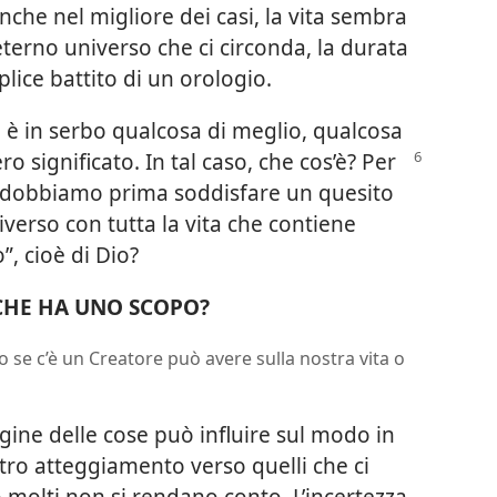
nche nel migliore dei casi, la vita sembra
eterno universo che ci circonda, la durata
lice battito di un orologio.
 è in serbo qualcosa di meglio, qualcosa
ro significato. In tal caso, che cos’è? Per
dobbiamo prima soddisfare un quesito
iverso con tutta la vita che contiene
”, cioè di Dio?
CHE HA UNO SCOPO?
io se c’è un Creatore può avere sulla nostra vita o
rigine delle cose può influire sul modo in
stro atteggiamento verso quelli che ci
 molti non si rendano conto. L’incertezza