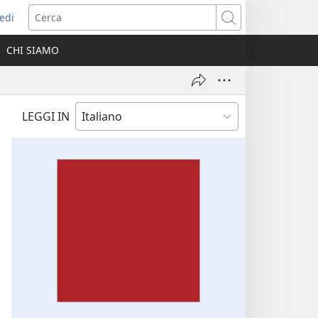
edi
pre
Cerca
a
CHI SIAMO
ova
nestra)
LEGGI IN