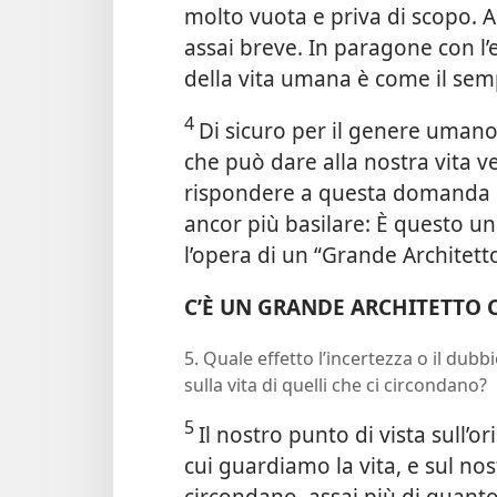
molto vuota e priva di scopo. A
assai breve. In paragone con l’
della vita umana è come il semp
4
Di sicuro per il genere umano
che può dare alla
nostra vita ve
rispondere a questa domanda 
ancor più basilare: È questo un
l’opera di un “Grande Architetto
C’È UN GRANDE ARCHITETTO 
5. Quale effetto l’incertezza o il dubb
sulla vita di quelli che ci circondano?
5
Il nostro punto di vista sull’o
cui guardiamo la vita, e sul no
circondano, assai più di quanto