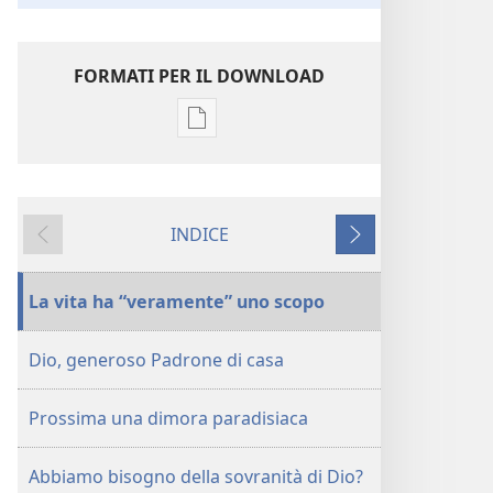
FORMATI PER IL DOWNLOAD
Opzioni
per
il
download
INDICE
delle
Precedente
Successivo
pubblicazioni
La
La vita ha “veramente” uno scopo
vita
ha
Dio, generoso Padrone di casa
veramente
uno
Prossima una dimora paradisiaca
scopo
Abbiamo bisogno della sovranità di Dio?