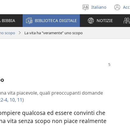
Italiano
Acc
Seleziona
(a
la
un
 BIBBIA
BIBLIOTECA DIGITALE
NOTIZIE
lingua
nu
fi
uno scopo
La vita ha “veramente” uno scopo
po
una vita piacevole, quali preoccupanti domande
:2-4,
10, 11
)
compiere qualcosa ed essere convinti che
 Una vita senza scopo non piace realmente