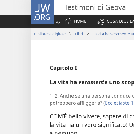
JW.ORG
Testimoni di Geova
HOME
COSA DICE LA
Biblioteca digitale
Libri
La vita ha veramente 
Capitolo I
La vita ha
veramente
uno sco
1, 2. Anche se una persona conduce 
potrebbero affliggerla? (
Ecclesiaste 1
COM’È bello vivere, sapere di 
la vita ha un vero significato!
a nessuno.