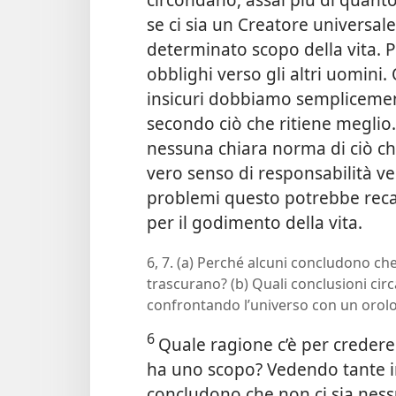
se ci sia un Creatore universale
determinato scopo della vita. P
obblighi verso gli altri uomini
insicuri dobbiamo semplicemen
secondo ciò che ritiene meglio
nessuna chiara norma di ciò che
vero senso di responsabilità ver
problemi questo potrebbe rec
per il godimento della vita.
6, 7. (a) Perché alcuni concludono ch
trascurano? (b) Quali conclusioni cir
confrontando l’universo con un orolo
6
Quale ragione c’è per credere
ha uno scopo? Vedendo tante in
concludono che non ci sia ness