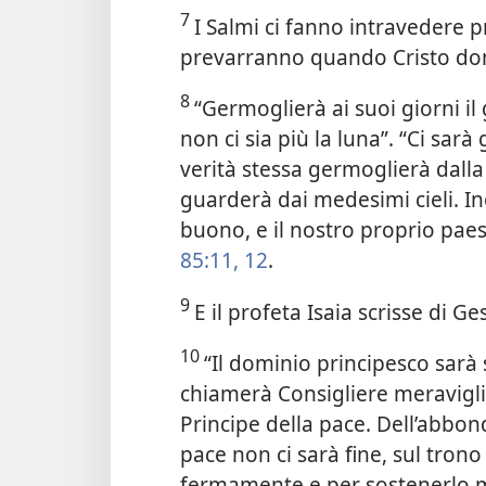
7
I Salmi ci fanno intravedere 
prevarranno quando Cristo dom
8
“Germoglierà ai suoi giorni il
non ci sia più la luna”. “Ci sarà
verità stessa germoglierà dalla
guarderà dai medesimi cieli. In
buono, e il nostro proprio pae
85:11, 12
.
9
E il profeta Isaia scrisse di Ge
10
“Il dominio principesco sarà s
chiamerà Consigliere meravigli
Principe della pace. Dell’abbo
pace non ci sarà fine, sul trono
fermamente e per sostenerlo med