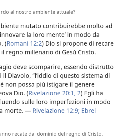
uardo al nostro ambiente attuale?
biente mutato contribuirebbe molto ad
‘rinnovare la loro mente’ in modo da
. (
Romani 12:2
) Dio si propone di recare
il regno millenario di Gesù Cristo.
vagio deve scomparire, essendo distrutto
i il Diavolo, “l’iddio di questo sistema di
hé non possa più istigare il genere
eova Dio. (
Rivelazione 20:1, 2
) Egli ha
fluendo sulle loro imperfezioni in modo
 la morte. —
Rivelazione 12:9;
Ebrei
ranno recate dal dominio del regno di Cristo.