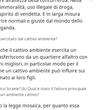
re all’altezza della concorrenza. Nella
immoralità, uso illegale di droga,
pirito di vendetta. E in larga misura
rire normali e giuste dal mondo dello
aganda.
esercitato dal cattivo ambiente?
he il cattivo ambiente esercita un
asferiscono da un quartiere all’altro con
i migliori, in particolar modo per il
che un cattivo ambiente può influire sui
to ai loro figli.
tico Israele? (b) Qual è stato il fattore principale
 un ambiente cattivo?
tto la legge mosaica, per quanto essa