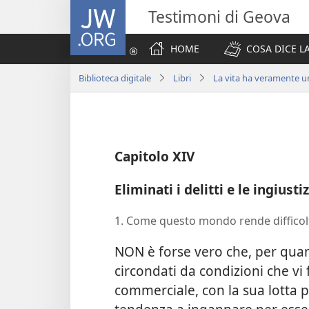
JW.ORG
Testimoni di Geova
HOME
COSA DICE LA
Biblioteca digitale
Libri
La vita ha veramente 
Capitolo XIV
Eliminati i delitti e le ingiusti
1. Come questo mondo rende difficolt
NON è forse vero che, per quan
circondati da condizioni che v
commerciale, con la sua lotta p