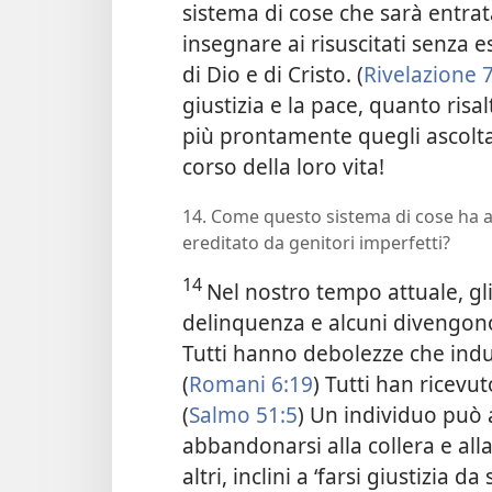
sistema di cose che sarà entrat
insegnare ai risuscitati senza 
di Dio e di Cristo.
(
Rivelazione 7
giustizia e la pace, quanto ris
più prontamente quegli ascoltato
corso della loro vita!
14. Come questo sistema di cose ha 
ereditato da genitori imperfetti?
14
Nel nostro tempo attuale, gl
delinquenza e alcuni divengono q
Tutti hanno debolezze che induc
(
Romani 6:19
) Tutti han ricevu
(
Salmo 51:5
) Un individuo può
abbandonarsi alla collera e alla
altri, inclini a ‘farsi giustizia