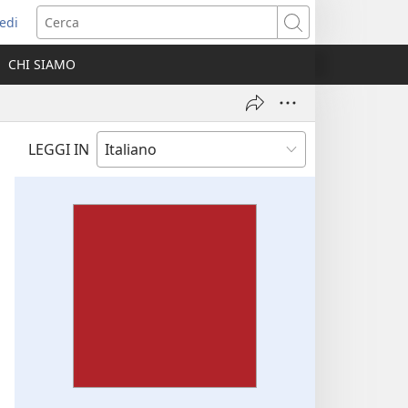
edi
pre
Cerca
a
CHI SIAMO
ova
nestra)
LEGGI IN