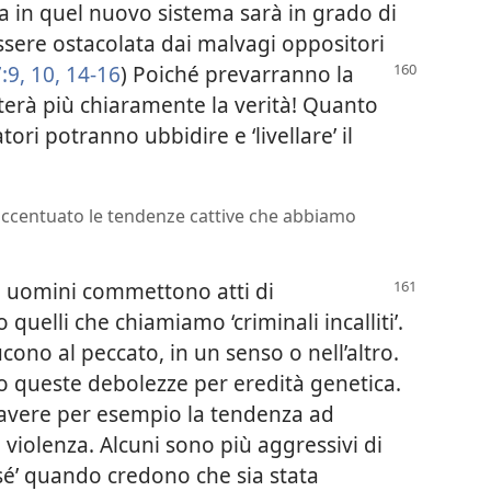
a in quel nuovo sistema sarà in grado di
essere ostacolata dai malvagi oppositori
:9, 10,
14-16
) Poiché prevarranno la
alterà più chiaramente la verità! Quanto
ri potranno ubbidire e ‘livellare’ il
accentuato le tendenze cattive che abbiamo
i uomini commettono atti di
uelli che chiamiamo ‘criminali incalliti’.
ono al peccato, in un senso o nell’altro.
to queste debolezze per eredità genetica.
 avere per esempio la tendenza ad
 violenza. Alcuni sono più aggressivi di
 da sé’ quando credono che sia stata