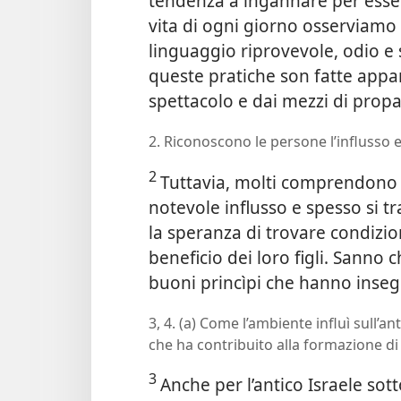
tendenza a ingannare per
esse
vita di ogni giorno osserviamo 
linguaggio riprovevole, odio e s
queste pratiche son fatte appa
spettacolo e dai mezzi di prop
2. Riconoscono le persone l’influsso 
2
Tuttavia, molti comprendono c
notevole influsso e spesso si tr
la speranza di trovare condizion
beneficio dei loro figli. Sanno 
buoni princìpi che hanno insegna
3, 4. (a) Come l’ambiente influì sull’an
che ha contribuito alla formazione di
3
Anche per l’antico Israele so