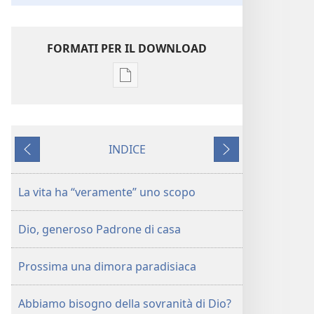
FORMATI PER IL DOWNLOAD
Opzioni
per
il
download
INDICE
delle
Precedente
Successivo
pubblicazioni
La
La vita ha “veramente” uno scopo
vita
ha
Dio, generoso Padrone di casa
veramente
uno
Prossima una dimora paradisiaca
scopo
Abbiamo bisogno della sovranità di Dio?