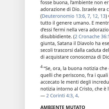
fosse buona, l’ambiente non er
adorazione di Dio. Israele era 
(
Deuteronomio 13:6, 7,
12, 13
)
tutto il genere umano. E mentr
d’essi fermi nella vera adorazi
disubbidiente. (
2 Cronache 36:
giunta, Satana il Diavolo ha es
secoli trascorsi dalla caduta 
di acquistare conoscenza di Dio
4
“Se, ora, la buona notizia che 
quelli che periscono, fra i quali
accecato le menti degli incredul
notizia intorno al
Cristo, che è
—
2 Corinti 4:3, 4
.
AMBIENTE MUTATO