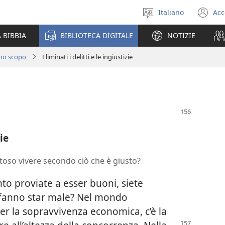
Italiano
Acc
Seleziona
(a
la
un
 BIBBIA
BIBLIOTECA DIGITALE
NOTIZIE
lingua
nu
fi
uno scopo
Eliminati i delitti e le ingiustizie
zie
oso vivere secondo ciò che è giusto?
to proviate a esser buoni, siete
i fanno star male? Nel mondo
er la sopravvivenza economica, c’è la