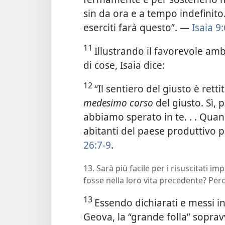
sin da ora e a tempo indefinito
eserciti farà questo”. —
Isaia 9:
11
Illustrando il favorevole am
di cose, Isaia dice:
12
“Il sentiero del giusto è rett
medesimo corso
del giusto. Sì, 
abbiamo sperato in te. . . Quand
abitanti del paese produttivo p
26:7-9
.
13. Sarà più facile per i risuscitati i
fosse nella loro vita precedente? Per
13
Essendo dichiarati e messi in 
Geova, la “grande folla” sopravv