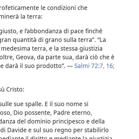
profeticamente le condizioni che
inerà la terra:
 giusto, e l’abbondanza di pace finché
 gran quantità di grano sulla terra”. “La
 medesima terra, e la stessa giustizia
oltre, Geova, da parte sua, darà ciò che è
se darà il suo prodotto”. —
Salmi 72:7,
16;
sù Cristo:
ulle sue spalle. E il suo nome si
oso, Dio possente, Padre eterno,
ndanza del dominio principesco e della
 di Davide e sul suo regno per stabilirlo
iante il diritto e mediante la giustizia,