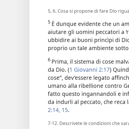
5, 6. Cosa si propone di fare Dio rig
5
È dunque evidente che un am
aiutare gli uomini peccatori a 
ubbidire ai buoni princìpi di Dio
proprio un tale ambiente sotto 
6
Prima, il sistema di cose mal
da Dio. (
1 Giovanni 2:17
) Quind
cose”, dev’essere legato affinc
umano alla ribellione contro G
fatto questo ingannandoli e in
da indurli al peccato, che reca
2:14, 15
.
7-12. Descrivete le condizioni che sa