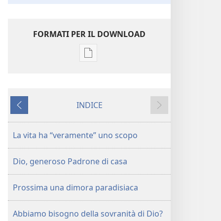
FORMATI PER IL DOWNLOAD
Opzioni
per
il
download
INDICE
delle
Precedente
Successivo
pubblicazioni
La
La vita ha “veramente” uno scopo
vita
ha
Dio, generoso Padrone di casa
veramente
uno
Prossima una dimora paradisiaca
scopo
Abbiamo bisogno della sovranità di Dio?