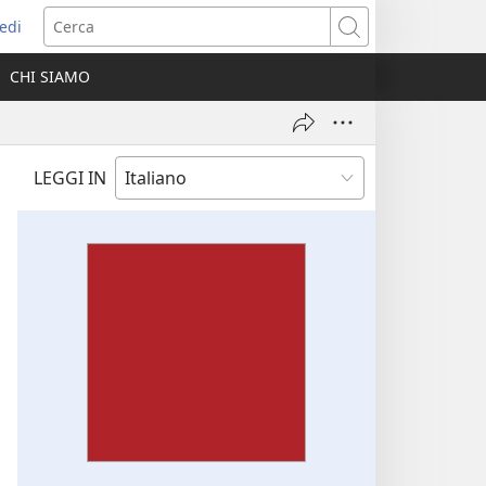
edi
pre
Cerca
a
CHI SIAMO
ova
nestra)
LEGGI IN