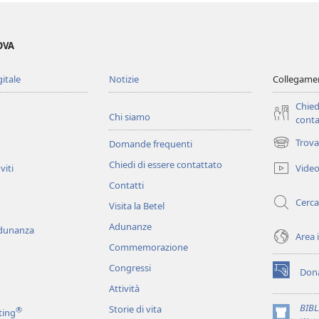
OVA
gitale
Notizie
Collegamen
Chied
Chi siamo
conta
Trova
Domande frequenti
(apre
una
Chiedi di essere contattato
Vide
viti
nuova
Contatti
finestra)
Cerca
Visita la Betel
Adunanze
adunanza
Area 
Commemorazione
Congressi
Dona
(apre
Attività
una
nuova
BIB
Storie di vita
®
ting
finestra)