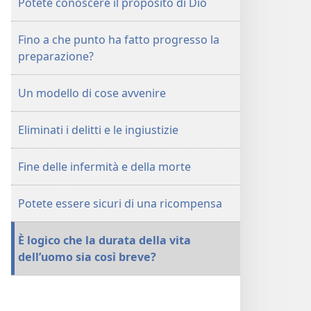
Potete conoscere il proposito di Dio
Fino a che punto ha fatto progresso la
preparazione?
Un modello di cose avvenire
Eliminati i delitti e le ingiustizie
Fine delle infermità e della morte
Potete essere sicuri di una ricompensa
È logico che la durata della vita
dell’uomo sia così breve?