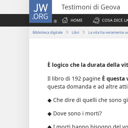
JW.ORG
Testimoni di Geova
HOME
COSA DICE LA
Biblioteca digitale
Libri
La vita ha veramente 
È logico che la durata della vi
Il libro di 192 pagine
È questa 
questa domanda e ad altre atti
◆ Che dire di quelli che sono g
◆ Dove sono i morti?
◆ I morti hanno bisogno del vo