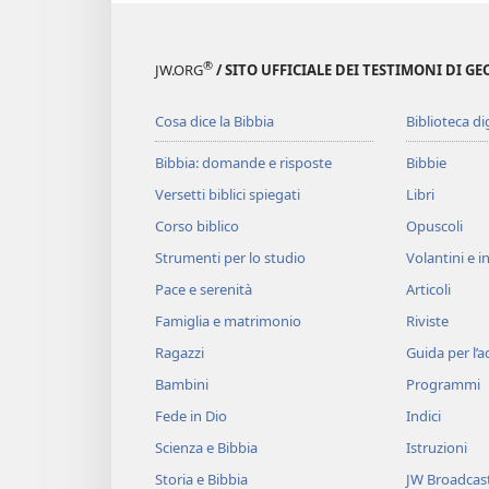
®
JW.ORG
/ SITO UFFICIALE DEI TESTIMONI DI GE
Cosa dice la Bibbia
Biblioteca di
Bibbia: domande e risposte
Bibbie
Versetti biblici spiegati
Libri
Corso biblico
Opuscoli
Strumenti per lo studio
Volantini e in
Pace e serenità
Articoli
Famiglia e matrimonio
Riviste
Ragazzi
Guida per l’
Bambini
Programmi
Fede in Dio
Indici
Scienza e Bibbia
Istruzioni
Storia e Bibbia
JW Broadcas