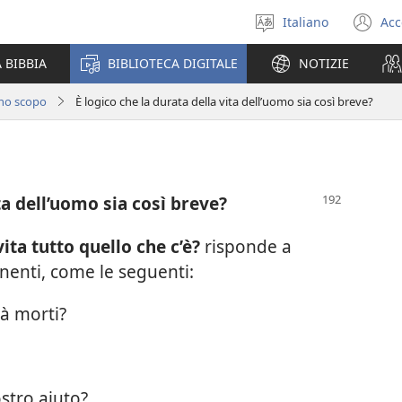
Italiano
Acc
Seleziona
(a
la
un
 BIBBIA
BIBLIOTECA DIGITALE
NOTIZIE
lingua
nu
fi
uno scopo
È logico che la durata della vita dell’uomo sia così breve?
ta dell’uomo sia così breve?
vita tutto quello che c’è?
risponde a
nenti, come le seguenti:
ià morti?
stro aiuto?