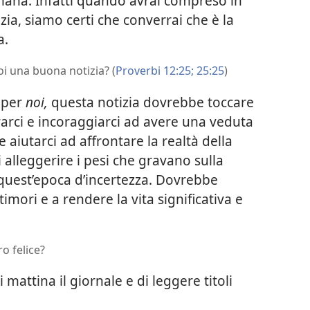
umana. Infatti quando avrai compreso in
ia, siamo certi che converrai che è la
a.
oi una buona notizia? (
Proverbi 12:25;
25:25
)
 per
noi,
questa notizia dovrebbe toccare
rarci e incoraggiarci ad avere una veduta
 aiutarci ad affrontare la realtà della
i alleggerire i pesi che gravano sulla
quest’epoca d’incertezza. Dovrebbe
timori e a rendere la vita significativa e
o felice?
attina il giornale e di leggere titoli