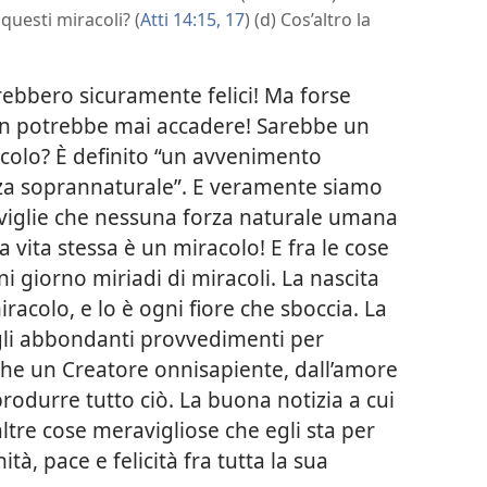
questi miracoli? (
Atti 14:15,
17
) (d) Cos’altro la
ebbero sicuramente felici! Ma forse
Non potrebbe mai accadere! Sarebbe un
acolo? È definito “un avvenimento
za soprannaturale”. E veramente siamo
viglie che nessuna forza naturale umana
a vita stessa è un miracolo! E fra le cose
i giorno miriadi di miracoli. La nascita
racolo, e lo è ogni fiore che sboccia. La
 gli abbondanti provvedimenti per
che un Creatore onnisapiente, dall’amore
 produrre tutto ciò. La buona notizia a cui
altre cose meravigliose che egli sta per
tà, pace e felicità fra tutta la sua