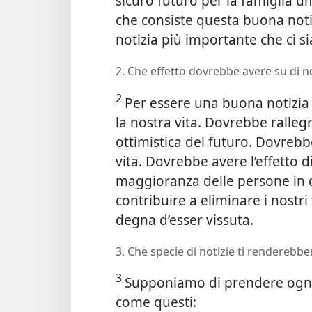
sicuro futuro per la famiglia 
che consiste questa buona notiz
notizia più importante che ci si
2. Che effetto dovrebbe avere su di n
2
Per essere una buona notizia
la nostra vita. Dovrebbe ralleg
ottimistica del futuro. Dovrebbe
vita. Dovrebbe avere l’effetto d
maggioranza delle persone in 
contribuire a eliminare i nostri 
degna d’esser vissuta.
3. Che specie di notizie ti renderebber
3
Supponiamo di prendere ogni m
come questi: