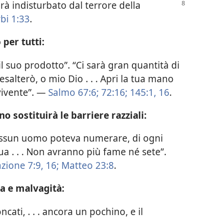
arà indisturbato dal terrore della
bi 1:33
.
per tutti:
il suo prodotto”. “Ci sarà gran quantità di
 esalterò, o mio Dio . . . Apri la tua mano
 vivente”. —
Salmo 67:6;
72:16;
145:1,
16
.
o sostituirà le barriere razziali:
nessun uomo poteva numerare, di ogni
ua . . . Non avranno più fame né sete”.
azione 7:9,
16;
Matteo 23:8
.
za e malvagità:
ncati, . . . ancora un pochino, e il