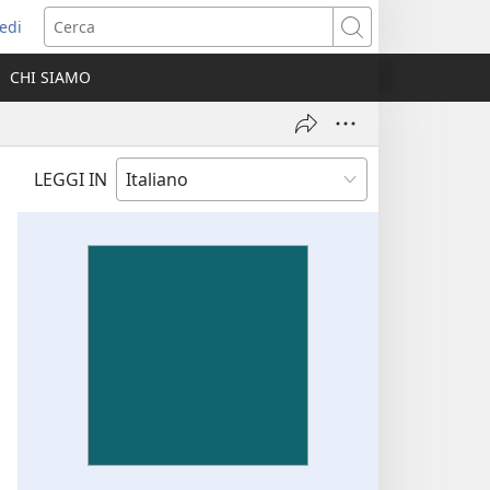
edi
pre
Cerca
a
CHI SIAMO
ova
nestra)
LEGGI IN