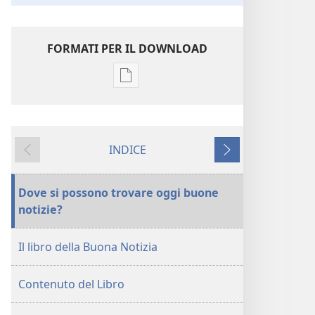
FORMATI PER IL DOWNLOAD
Opzioni
per
il
download
INDICE
delle
Precedente
Successivo
pubblicazioni
La
Dove si possono trovare oggi buone
Buona
notizie?
Notizia
per
Il libro della Buona Notizia
renderti
felice
Contenuto del Libro