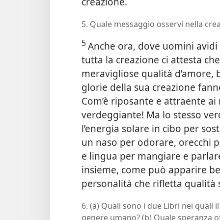
creazione.
5. Quale messaggio osservi nella cre
5
Anche ora, dove uomini avidi
tutta la creazione ci attesta ch
meravigliose qualità d’amore, 
glorie della sua creazione fan
Com’è riposante e attraente ai 
verdeggiante! Ma lo stesso ver
l’energia solare in cibo per sos
un naso per odorare, orecchi pe
e lingua per mangiare e parlar
insieme, come può apparire bel
personalità che rifletta qualità 
6. (a) Quali sono i due Libri nei quali
genere umano? (b) Quale speranza offr