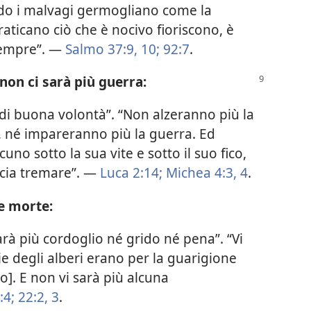
do i malvagi germogliano come la
raticano ciò che è nocivo fioriscono, è
sempre”. —
Salmo 37:9, 10;
92:7
.
non ci sarà più guerra:
i di buona volontà”. “Non alzeranno più la
 né impareranno più la guerra. Ed
no sotto la sua vite e sotto il suo fico,
ccia tremare”. —
Luca 2:14;
Michea 4:3, 4
.
 e morte:
arà più cordoglio né grido né pena”. “Vi
oglie degli alberi erano per la guarigione
]. E non vi sarà più alcuna
:4;
22:2, 3
.