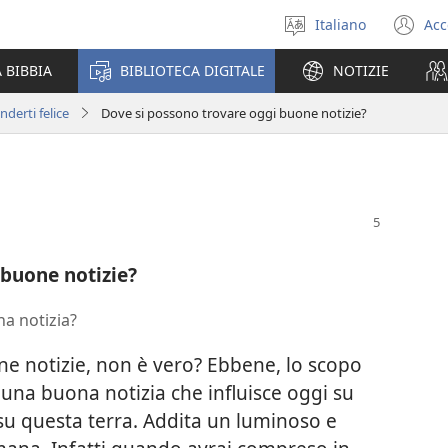
Italiano
Acc
Seleziona
(a
la
un
 BIBBIA
BIBLIOTECA DIGITALE
NOTIZIE
lingua
nu
fi
derti felice
Dove si possono trovare oggi buone notizie?
 buone notizie?
a notizia?
ne notizie, non è vero? Ebbene, lo scopo
 una buona notizia che influisce oggi su
 questa terra. Addita un luminoso e