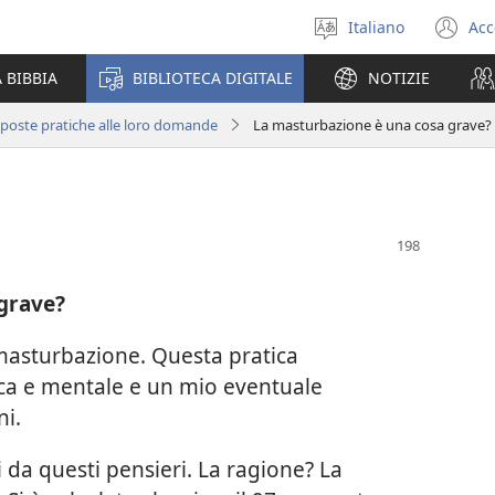
Italiano
Acc
Seleziona
(a
la
un
 BIBBIA
BIBLIOTECA DIGITALE
NOTIZIE
lingua
nu
fi
isposte pratiche alle loro domande
La masturbazione è una cosa grave?
grave?
masturbazione. Questa pratica
sica e mentale e un mio eventuale
ni.
da questi pensieri. La ragione? La