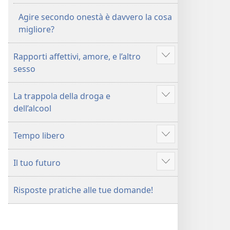
Agire secondo onestà è davvero la cosa
migliore?
Rapporti affettivi, amore, e l’altro
Mostra
sesso
altro
La trappola della droga e
Mostra
dell’alcool
altro
Tempo libero
Mostra
altro
Il tuo futuro
Mostra
altro
Risposte pratiche alle tue domande!