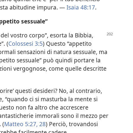
sta abitudine impura. —
Isaia 48:17
.
ppetito sessuale”
del vostro corpo”, esorta
la Bibbia,
”. (
Colossesi 3:5
) Questo “appetito
 normali sensazioni di natura sessuale, ma
ppetito sessuale” può quindi portare la
ioni vergognose, come quelle descritte
ire’ questi desideri? No, al contrario,
 “quando ci si masturba la mente si
questo non fa altro che accrescere
 fantasticherie immorali sono il mezzo per
 (
Matteo 5:27, 28
) Perciò, trovandosi
otrebbe facilmente cadere