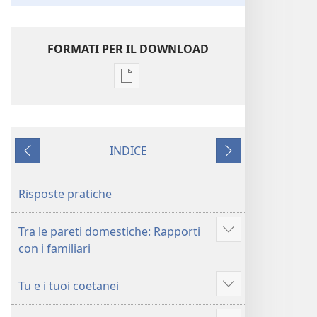
FORMATI PER IL DOWNLOAD
Opzioni
per
il
download
INDICE
delle
Precedente
Successivo
pubblicazioni
I
Risposte pratiche
giovani
chiedono...
Tra le pareti domestiche: Rapporti
Risposte
Mostra
con i familiari
pratiche
altro
alle
Tu e i tuoi coetanei
loro
Mostra
domande
altro