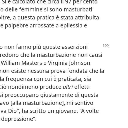
i è calcolato che circa il 97 per cento
nto delle femmine si sono masturbati
ltre, a questa pratica è stata attribuita
 e palpebre arrossate a epilessia e
olo non fanno più queste asserzioni
i credono che la masturbazione non causi
i William Masters e Virginia Johnson
non esiste nessuna prova fondata che la
a frequenza con cui è praticata, sia
i”. Ciò nondimeno produce
altri
effetti
ni si preoccupano giustamente di questa
vo [alla masturbazione], mi sentivo
a Dio”, ha scritto un giovane. “A volte
 depressione”.