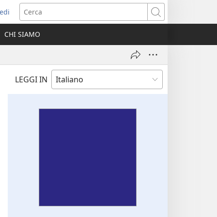
edi
pre
Cerca
a
CHI SIAMO
ova
nestra)
LEGGI IN