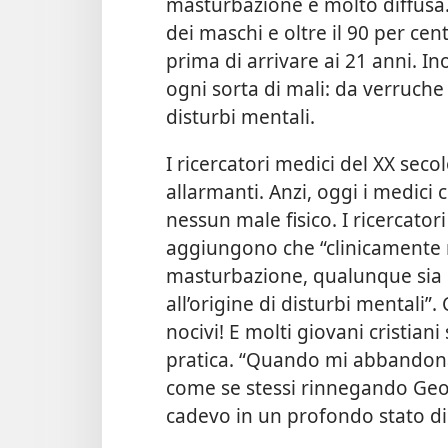
masturbazione è molto diffusa. S
dei maschi e oltre il 90 per ce
prima di arrivare ai 21 anni. Ino
ogni sorta di mali: da verruche
disturbi mentali.
I ricercatori medici del XX sec
allarmanti. Anzi, oggi i medic
nessun male fisico. I ricercator
aggiungono che “clinicamente 
masturbazione, qualunque sia l
all’origine di disturbi mental
nocivi! E molti giovani cristia
pratica. “Quando mi abbandona
come se stessi rinnegando Geov
cadevo in un profondo stato di