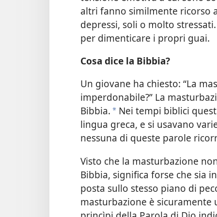
altri fanno similmente ricorso 
depressi, soli o molto stressati
per dimenticare i propri guai.
Cosa dice la Bibbia?
Un giovane ha chiesto: “La ma
imperdonabile?” La masturbazi
Bibbia.
Nei tempi biblici ques
*
lingua greca, e si usavano vari
nessuna di queste parole ricorr
Visto che la masturbazione no
Bibbia, significa forse che sia 
posta sullo stesso piano di pecc
masturbazione è sicuramente u
princìpi della Parola di Dio ind