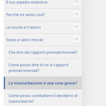
Il tuo aspetto esteriore
Mostra
altro
Perché mi sento così?
Mostra
altro
La scuola e il lavoro
Mostra
altro
Sesso e valori morali
Mostra
altro
Che dire dei rapporti prematrimoniali?
Come posso dire di no ai rapporti
prematrimoniali?
La masturbazione è una cosa grave?
Come posso combattere il desiderio di
masturbarmi?