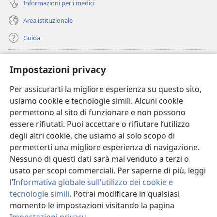
Informazioni per i medici
Area istituzionale
Guida
Donazioni
(apre
Impostazioni privacy
una
nuova
Per assicurarti la migliore esperienza su questo sito,
BIBLIOTECA ONLINE Watchtower
(apre
finestra)
usiamo cookie e tecnologie simili. Alcuni cookie
una
®
JW Hub
permettono al sito di funzionare e non possono
nuova
(apre
finestra)
essere rifiutati. Puoi accettare o rifiutare l’utilizzo
una
®
JW Library
nuova
degli altri cookie, che usiamo al solo scopo di
finestra)
permetterti una migliore esperienza di navigazione.
®
Watchtower Library
Nessuno di questi dati sarà mai venduto a terzi o
usato per scopi commerciali. Per saperne di più, leggi
l’
Informativa globale sull’utilizzo dei cookie e
tecnologie simili
. Potrai modificare in qualsiasi
Copyright
© 2026 Watch Tower Bible and Tract Society of Pennsylvania.
momento le impostazioni visitando la pagina
CONDIZIONI D’USO
|
INFORMATIVA SULLA PRIVACY
|
IMPOSTAZIONI