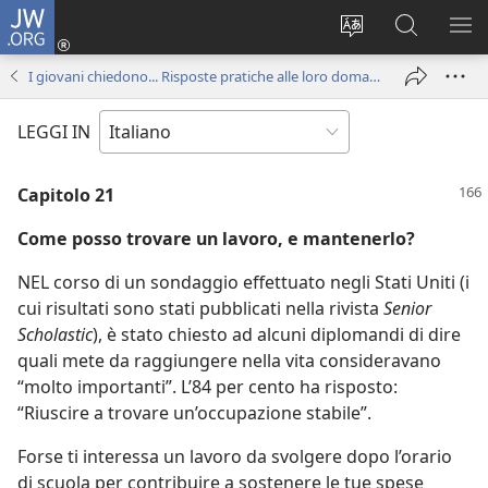
JW.ORG
Accedi
(apre
Modificare
Cerca
MO
una
la
in
ME
I giovani chiedono... Risposte pratiche alle loro domande
nuova
lingua
JW.ORG
finestra)
del
LEGGI IN
sito
Capitolo 21
Come posso trovare un lavoro, e mantenerlo?
NEL corso di un sondaggio effettuato negli Stati Uniti (i
cui risultati sono stati pubblicati nella rivista
Senior
Scholastic
), è stato chiesto ad alcuni diplomandi di dire
quali mete da raggiungere nella vita consideravano
“molto importanti”. L’84 per cento ha risposto:
“Riuscire a trovare un’occupazione stabile”.
Forse ti interessa un lavoro da svolgere dopo l’orario
di scuola per contribuire a sostenere le tue spese