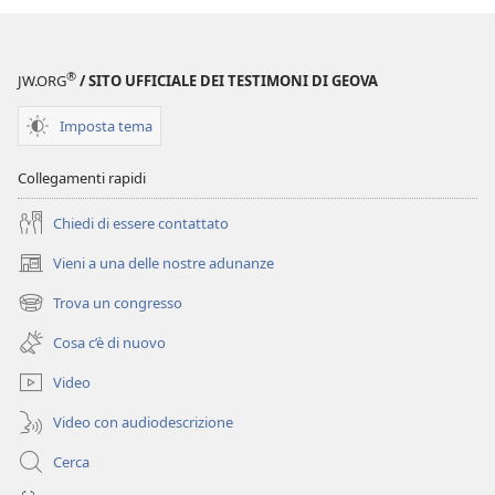
chiedono...
Risposte
pratiche
®
JW.ORG
/ SITO UFFICIALE DEI TESTIMONI DI GEOVA
alle
loro
Imposta tema
domande
Collegamenti rapidi
Chiedi di essere contattato
Vieni a una delle nostre adunanze
(apre
una
Trova un congresso
(apre
nuova
una
finestra)
Cosa c’è di nuovo
nuova
finestra)
Video
Video con audiodescrizione
Cerca