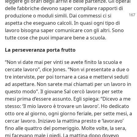
leggere gli orari degli arrivi e delle partenze. Gli operai
delle fabbriche devono saper compilare rapporti di
produzione o moduli
simili. Dai commessi ci si
aspetta che eseguano calcoli. In quasi ogni tipo di
lavoro bisogna saper comunicare con gli altri. Sono
tutte cose che puoi imparare bene a scuola.
La perseveranza porta frutto
“Non vi date mai per vinti se avete finito la scuola e
cercate lavoro”, dice Jones. “Non vi presentate a due o
tre interviste, per poi tornare a casa e mettervi seduti
ad aspettare. Non sarete mai chiamati per un lavoro in
questo modo”. Il giovane Sal cercò lavoro per sette
mesi prima d’essere assunto. Egli spiega: “Dicevo a me
stesso: ‘Il mio lavoro è trovare un lavoro’. Ho dedicato
otto ore al giorno, ogni giorno feriale, per sette mesi, a
cercar lavoro. Iniziavo la mattina presto e ‘lavoravo’
fino alle quattro del pomeriggio. Molte volte, la sera,
mi facevano male i piedi. La mattina dopo dovevo