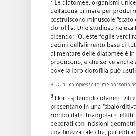
7
Le diatomee, organismi unicellu
dell’acqua di mare per produrr
costruiscono minuscole “scatol
clorofilla. Uno studioso ne esal
dicendo: “Queste foglie verdi r
decimi dell’alimento base di tutt
alimentare delle diatomee è in 
producono, e che serve anche a 
dove la loro clorofilla può usufr
8. Quali complesse forme possono as
8
I loro splendidi cofanetti vitr
presentano in una “sbalorditiva
romboidale, triangolare, ellit
decorati
con incisioni geometri
una finezza tale che, per entra