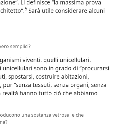
nzione”. Li definisce “la massima prova
5
chitetto”.
Sarà utile considerare alcuni
vero semplici?
anismi viventi, quelli unicellulari.
 unicellulari sono in grado di “procurarsi
iuti, spostarsi, costruire abitazioni,
e, pur “senza tessuti, senza organi, senza
 realtà hanno tutto ciò che abbiamo
roducono una sostanza vetrosa, e che
ina?