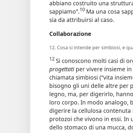
abbiano costruito una struttur
10
sappiamo”.
Ma una cosa sapp
sia da attribuirsi al caso.
Collaborazione
12. Cosa si intende per simbiosi, e q
12
Si conoscono molti casi di o
progettati
per vivere insieme in
chiamata simbiosi (“vita insieme
bisogno gli uni delle altre per 
legno, ma, per digerirlo, hann
loro corpo. In modo analogo, 
digerire la cellulosa contenuta n
protozoi che vivono in essi. In 
dello stomaco di una mucca, d