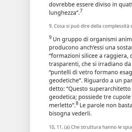
dovrebbe essere diviso in quatt
7
lunghezza”.
9. Cosa si può dire della complessità d
9
Un gruppo di organismi animal
producono anch’essi una sosta
“formazioni silicee a raggiera, 
trasparenti, che si irradiano da
“puntelli di vetro formano esa
geodetiche”. Riguardo a un par
detto: “Questo superarchitetto
geodetica; possiede tre cupole 
8
merletto”.
Le parole non basta
bisogna vederli.
10, 11. (a) Che struttura hanno le spu