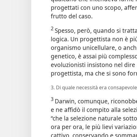
progettati con uno scopo, affe
frutto del caso.
2
Spesso, però, quando si tratta
logica. Un progettista non è pi
organismo unicellulare, o anche
genetico, è assai più compless
evoluzionisti insistono nel di
progettista, ma che si sono for
3. Di quale necessità era consapevole
3
Darwin, comunque, riconobbe l
e ne affidò il compito alla sele
“che la selezione naturale sott
ora per ora, le più lievi variazi
cattivo, conservando e somman