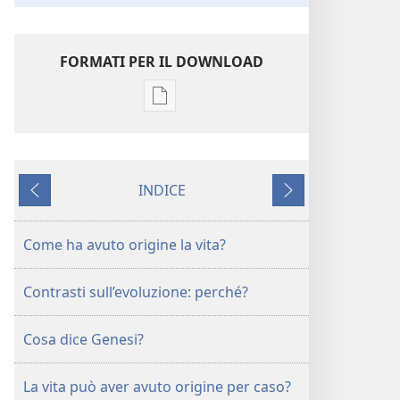
FORMATI PER IL DOWNLOAD
Opzioni
per
il
download
INDICE
delle
Precedente
Successivo
pubblicazioni
Come
Come ha avuto origine la vita?
ha
avuto
Contrasti sull’evoluzione: perché?
origine
la
Cosa dice Genesi?
vita?
Per
evoluzione
La vita può aver avuto origine per caso?