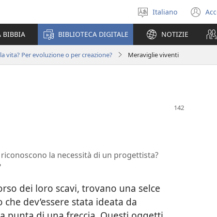
Italiano
Acc
Seleziona
(a
la
un
 BIBBIA
BIBLIOTECA DIGITALE
NOTIZIE
lingua
nu
fi
a vita? Per evoluzione o per creazione?
Meraviglie viventi
ti riconoscono la necessità di un progettista?
?
rso dei loro scavi, trovano una selce
 che dev’essere stata ideata da
a punta di una freccia. Questi oggetti