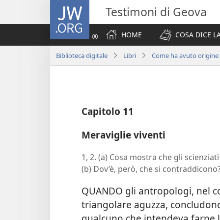
JW.ORG
Testimoni di Geova
HOME
COSA DICE LA
Biblioteca digitale
Libri
Come ha avuto origine l
Capitolo 11
Meraviglie viventi
1, 2. (a) Cosa mostra che gli scienzia
(b) Dov’è, però, che si contraddicono
QUANDO gli antropologi, nel co
triangolare aguzza, concludono
qualcuno che intendeva farne l