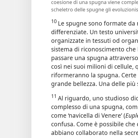
coesione di una spugna viene comple
scheletro delle spugne gli evoluzion
10
Le spugne sono formate da m
differenziate. Un testo universi
organizzate in tessuti od organ
sistema di riconoscimento che l
passare una spugna attraverso
così nei suoi milioni di cellule,
riformeranno la spugna. Certe s
grande bellezza. Una delle più s
11
Al riguardo, uno studioso di
complesso di una spugna, come 
come ‘navicella di Venere’ (
Eupl
confusa. Come è possibile che 
abbiano collaborato nella secre