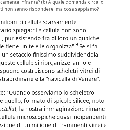
tamente infranta? (b) A quale domanda circa lo
isti non sanno rispondere, ma cosa sappiamo?
ilioni di cellule scarsamente
tario spiega: “Le cellule non sono
i, pur esistendo fra di loro un qualche
9
e tiene unite e le organizza”.
Se si fa
 un setaccio finissimo suddividendola
 queste cellule si riorganizzeranno e
pugne costruiscono scheletri vitrei di
traordinarie è la “navicella di Venere”.
ce: “Quando osserviamo lo scheletro
quello, formato di spicole silicee, noto
ectella
), la nostra immaginazione rimane
cellule microscopiche quasi indipendenti
zione di un milione di frammenti vitrei e