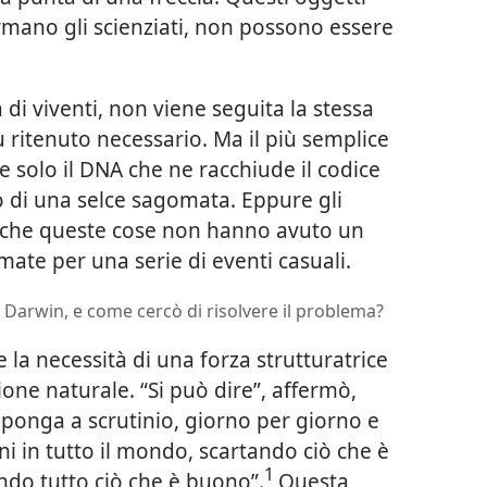
rmano gli scienziati, non possono essere
 di viventi, non viene seguita la stessa
ù ritenuto necessario. Ma il più semplice
 solo il DNA che ne racchiude il codice
o di una selce sagomata. Eppure gli
re che queste cose non hanno avuto un
mate per una serie di eventi casuali.
 Darwin, e come cercò di risolvere il problema?
a necessità di una forza strutturatrice
zione naturale. “Si può dire”, affermò,
oponga a scrutinio, giorno per giorno e
oni in tutto il mondo, scartando ciò che è
1
do tutto ciò che è buono”.
Questa