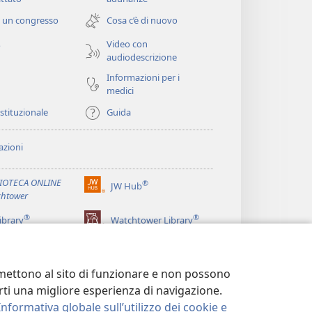
una
 un congresso
Cosa c’è di nuovo
nuova
finestra)
Video con
o
audiodescrizione
Informazioni per i
medici
istituzionale
Guida
zioni
LIOTECA ONLINE
®
JW Hub
(apre
htower
una
®
®
nuova
ibrary
Watchtower Library
finestra)
ermettono al sito di funzionare e non possono
terti una migliore esperienza di navigazione.
Informativa globale sull’utilizzo dei cookie e