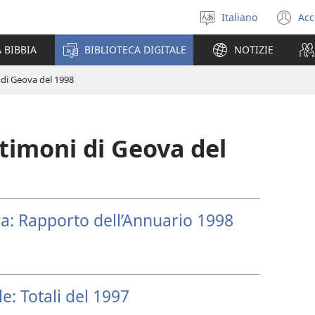
Italiano
Acc
Seleziona
(a
la
un
 BIBBIA
BIBLIOTECA DIGITALE
NOTIZIE
lingua
nu
fi
 di Geova del 1998
timoni di Geova del
a: Rapporto dell’Annuario 1998
: Totali del 1997