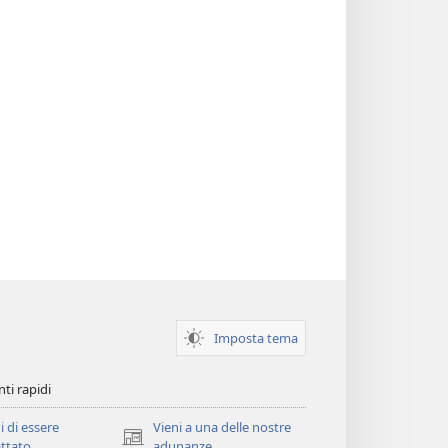
Imposta tema
ti rapidi
i di essere
Vieni a una delle nostre
(apre
ttato
adunanze