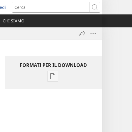
edi
pre
Cerca
a
CHI SIAMO
ova
nestra)
FORMATI PER IL DOWNLOAD
Opzioni
per
il
download
delle
pubblicazioni
Annuario
dei