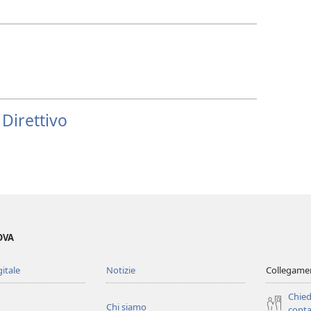
 Direttivo
OVA
gitale
Notizie
Collegamen
Chied
Chi siamo
conta