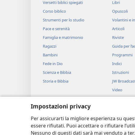
Versetti biblici spiegati
Libri
Corso biblico
Opuscoli
Strumenti per lo studio
Volantini e in
Pace e serenità
Articoli
Famiglia e matrimonio
Riviste
Ragazzi
Guida per l’
Bambini
Programmi
Fede in Dio
Indici
Scienza e Bibbia
Istruzioni
Storia e Bibbia
JW Broadcas
Video
Musica
Impostazioni privacy
Drammi bibli
Brani biblici 
Per assicurarti la migliore esperienza su ques
essere rifiutati. Puoi accettare o rifiutare l’u
Nessuno di questi dati sarà mai venduto a terz