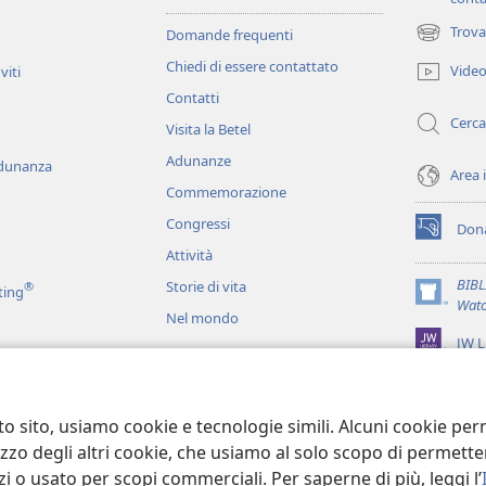
Trova
Domande frequenti
(apre
una
Chiedi di essere contattato
Vide
viti
nuova
Contatti
finestra)
Cerca
Visita la Betel
Adunanze
adunanza
Area 
Commemorazione
Congressi
Dona
(apre
Attività
una
nuova
BIB
Storie di vita
®
ting
finestra)
(apre
Watc
Nel mondo
una
JW L
nuova
finestra)
ci
recitati
to sito, usiamo cookie e tecnologie simili. Alcuni cookie p
tilizzo degli altri cookie, che usiamo al solo scopo di permet
i o usato per scopi commerciali. Per saperne di più, leggi l’