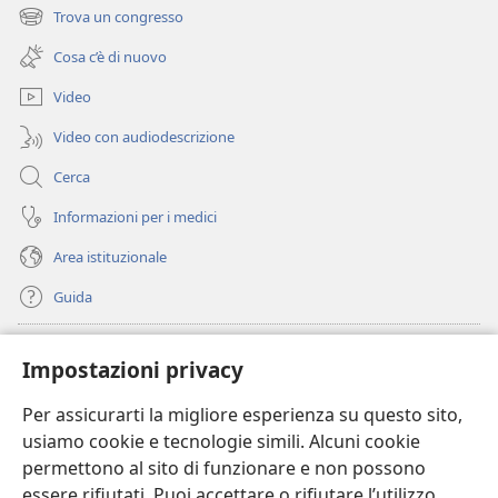
una
Trova un congresso
(apre
nuova
una
finestra)
Cosa c’è di nuovo
nuova
finestra)
Video
Video con audiodescrizione
Cerca
Informazioni per i medici
Area istituzionale
Guida
Donazioni
(apre
Impostazioni privacy
una
nuova
Per assicurarti la migliore esperienza su questo sito,
BIBLIOTECA ONLINE Watchtower
(apre
finestra)
usiamo cookie e tecnologie simili. Alcuni cookie
una
®
JW Hub
permettono al sito di funzionare e non possono
nuova
(apre
finestra)
essere rifiutati. Puoi accettare o rifiutare l’utilizzo
una