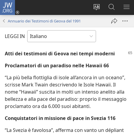
JW.ORG
Accedi
(apre
Modificare
Cerca
MO
una
la
in
ME
Annuario dei Testimoni di Geova del 1991
nuova
lingua
JW.ORG
finestra)
del
LEGGI IN
sito
Atti dei testimoni di Geova nei tempi moderni
Proclamatori di un paradiso nelle Hawaii 66
“La più bella flottiglia di isole all’ancora in un oceano”,
scrisse Mark Twain descrivendo le Isole Hawaii. Il
nome “Hawaii” suscita in molti un intenso anelito alla
bellezza e alla pace del paradiso: proprio il messaggio
proclamato ora da 6.000 suoi abitanti.
Conquistatori in missione di pace in Svezia 116
“La Svezia è favolosa”, afferma con vanto un dépliant