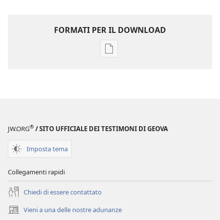
FORMATI PER IL DOWNLOAD
Opzioni
per
il
download
delle
pubblicazioni
Annuario
®
JW.ORG
/ SITO UFFICIALE DEI TESTIMONI DI GEOVA
dei
Testimoni
Imposta tema
di
Geova
Collegamenti rapidi
del
Chiedi di essere contattato
1991
Vieni a una delle nostre adunanze
(apre