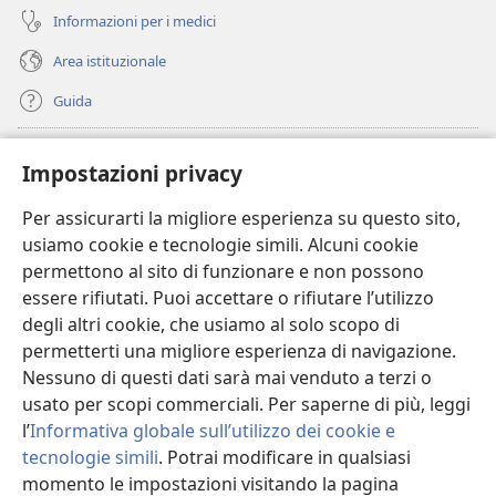
Informazioni per i medici
Area istituzionale
Guida
Donazioni
(apre
Impostazioni privacy
una
nuova
Per assicurarti la migliore esperienza su questo sito,
BIBLIOTECA ONLINE Watchtower
(apre
finestra)
usiamo cookie e tecnologie simili. Alcuni cookie
una
®
JW Hub
permettono al sito di funzionare e non possono
nuova
(apre
finestra)
essere rifiutati. Puoi accettare o rifiutare l’utilizzo
una
®
JW Library
nuova
degli altri cookie, che usiamo al solo scopo di
finestra)
permetterti una migliore esperienza di navigazione.
®
Watchtower Library
Nessuno di questi dati sarà mai venduto a terzi o
usato per scopi commerciali. Per saperne di più, leggi
l’
Informativa globale sull’utilizzo dei cookie e
tecnologie simili
. Potrai modificare in qualsiasi
Copyright
© 2026 Watch Tower Bible and Tract Society of Pennsylvania.
momento le impostazioni visitando la pagina