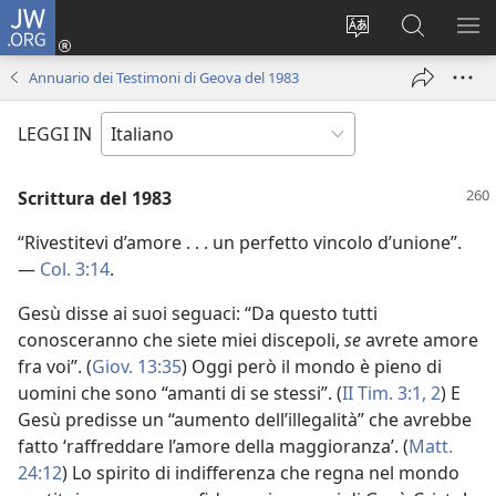
JW.ORG
Accedi
(apre
Modificare
Cerca
MO
una
la
in
ME
Annuario dei Testimoni di Geova del 1983
nuova
lingua
JW.ORG
finestra)
del
LEGGI IN
sito
Scrittura del 1983
“Rivestitevi d’amore . . . un perfetto vincolo d’unione”.
—
Col. 3:14
.
Gesù disse ai suoi seguaci: “Da questo tutti
conosceranno che siete miei discepoli,
se
avrete amore
fra voi”. (
Giov. 13:35
) Oggi però il mondo è pieno di
uomini che sono “amanti di se stessi”. (
II Tim. 3:1, 2
) E
Gesù predisse un “aumento dell’illegalità” che avrebbe
fatto ‘raffreddare l’amore della maggioranza’. (
Matt.
24:12
) Lo spirito di indifferenza che regna nel mondo