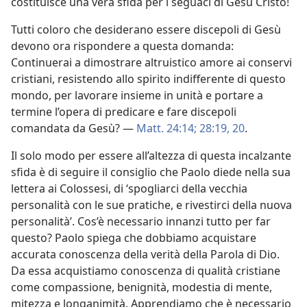
costituisce una vera sfida per i seguaci di Gesù Cristo!
Tutti coloro che desiderano essere discepoli di Gesù
devono ora rispondere a questa domanda:
Continuerai a dimostrare altruistico amore ai conservi
cristiani, resistendo allo spirito indifferente di questo
mondo, per lavorare insieme in unità e portare a
termine l’opera di predicare e fare discepoli
comandata da Gesù? —
Matt. 24:14;
28:19, 20
.
Il solo modo per essere all’altezza di questa incalzante
sfida è di seguire il consiglio che Paolo diede nella sua
lettera ai Colossesi, di ‘spogliarci della vecchia
personalità con le sue pratiche, e rivestirci della nuova
personalità’. Cos’è necessario innanzi tutto per far
questo? Paolo spiega che dobbiamo acquistare
accurata conoscenza della verità della Parola di Dio.
Da essa acquistiamo conoscenza di qualità cristiane
come compassione, benignità, modestia di mente,
mitezza e longanimità. Apprendiamo che è necessario