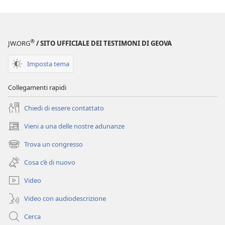
download
delle
pubblicazioni
Annuario
®
JW.ORG
/ SITO UFFICIALE DEI TESTIMONI DI GEOVA
dei
Testimoni
Imposta tema
di
Geova
Collegamenti rapidi
del
Chiedi di essere contattato
1983
Vieni a una delle nostre adunanze
(apre
una
Trova un congresso
(apre
nuova
una
finestra)
Cosa c’è di nuovo
nuova
finestra)
Video
Video con audiodescrizione
Cerca