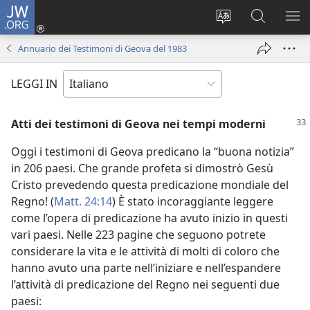
JW.ORG
Accedi
(apre
Modificare
Cerca
MO
una
la
in
ME
Annuario dei Testimoni di Geova del 1983
nuova
lingua
JW.ORG
finestra)
del
LEGGI IN
sito
Atti dei testimoni di Geova nei tempi moderni
Oggi i testimoni di Geova predicano la “buona notizia”
in 206 paesi. Che grande profeta si dimostrò Gesù
Cristo prevedendo questa predicazione mondiale del
Regno! (
Matt. 24:14
) È stato incoraggiante leggere
come l’opera di predicazione ha avuto inizio in questi
vari paesi. Nelle 223 pagine che seguono potrete
considerare la vita e le attività di molti di coloro che
hanno avuto una parte nell’iniziare e nell’espandere
l’attività di predicazione del Regno nei seguenti due
paesi: