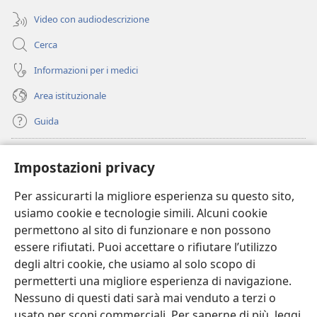
Video con audiodescrizione
Cerca
Informazioni per i medici
Area istituzionale
Guida
Donazioni
(apre
Impostazioni privacy
una
nuova
Per assicurarti la migliore esperienza su questo sito,
BIBLIOTECA ONLINE Watchtower
(apre
finestra)
usiamo cookie e tecnologie simili. Alcuni cookie
una
®
JW Hub
permettono al sito di funzionare e non possono
nuova
(apre
finestra)
essere rifiutati. Puoi accettare o rifiutare l’utilizzo
una
®
JW Library
nuova
degli altri cookie, che usiamo al solo scopo di
finestra)
permetterti una migliore esperienza di navigazione.
®
Watchtower Library
Nessuno di questi dati sarà mai venduto a terzi o
usato per scopi commerciali. Per saperne di più, leggi