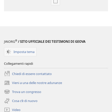
Opzioni
per
il
download
delle
pubblicazioni
Annuario
®
JW.ORG
/ SITO UFFICIALE DEI TESTIMONI DI GEOVA
dei
Testimoni
Imposta tema
di
Geova
Collegamenti rapidi
del
Chiedi di essere contattato
1983
Vieni a una delle nostre adunanze
(apre
una
Trova un congresso
(apre
nuova
una
finestra)
Cosa c’è di nuovo
nuova
finestra)
Video