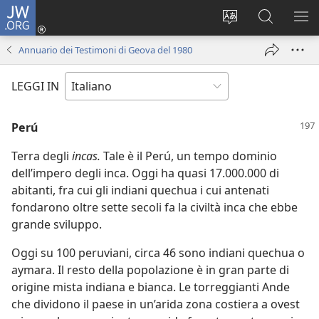
JW.ORG
Accedi
(apre
Modificare
Cerca
MO
una
la
in
ME
Annuario dei Testimoni di Geova del 1980
nuova
lingua
JW.ORG
finestra)
del
LEGGI IN
sito
Perú
Terra degli
incas.
Tale è il Perú, un tempo dominio
dell’impero degli inca. Oggi ha quasi 17.000.000 di
abitanti, fra cui gli indiani quechua i cui antenati
fondarono oltre sette secoli fa la civiltà inca che ebbe
grande sviluppo.
Oggi su 100 peruviani, circa 46 sono indiani quechua o
aymara. Il resto della popolazione è in gran parte di
origine mista indiana e bianca. Le torreggianti Ande
che dividono il paese in un’arida zona costiera a ovest