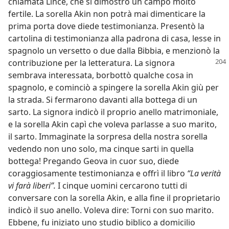
chiamata Lince, che si dimostrò un campo molto
fertile. La sorella Akin non potrà mai dimenticare la
prima porta dove diede testimonianza. Presentò la
cartolina di testimonianza alla padrona di casa, lesse in
spagnolo un versetto o due dalla Bibbia, e menzionò la
contribuzione per la letteratura.
La signora
sembrava interessata, borbottò qualche cosa in
spagnolo, e cominciò a spingere la sorella Akin giù per
la strada. Si fermarono davanti alla bottega di un
sarto. La signora indicò il proprio anello matrimoniale,
e la sorella Akin capì che voleva parlasse a suo marito,
il sarto. Immaginate la sorpresa della nostra sorella
vedendo non uno solo, ma cinque sarti in quella
bottega! Pregando Geova in cuor suo, diede
coraggiosamente testimonianza e offrì il libro
“La verità
vi farà liberi”.
I cinque uomini cercarono tutti di
conversare con la sorella Akin, e alla fine il proprietario
indicò il suo anello. Voleva dire: Torni con suo marito.
Ebbene, fu iniziato uno studio biblico a domicilio