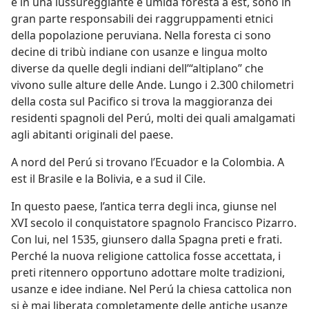
e in una lussureggiante e umida foresta a est, sono in
gran parte responsabili dei raggruppamenti etnici
della popolazione peruviana. Nella foresta ci sono
decine di tribù indiane con usanze e lingua molto
diverse da quelle degli indiani dell’“altiplano” che
vivono sulle alture delle Ande. Lungo i 2.300 chilometri
della costa sul Pacifico si trova la maggioranza dei
residenti spagnoli del Perú, molti dei quali amalgamati
agli abitanti originali del paese.
A nord del Perú si trovano l’Ecuador e la Colombia. A
est il Brasile e la Bolivia, e a sud il Cile.
In questo paese, l’antica terra degli inca, giunse nel
XVI secolo il conquistatore spagnolo Francisco Pizarro.
Con lui, nel 1535, giunsero dalla Spagna preti e frati.
Perché la nuova religione cattolica fosse accettata, i
preti ritennero opportuno adottare molte tradizioni,
usanze e idee indiane. Nel Perú la chiesa cattolica non
si è mai liberata completamente delle antiche usanze