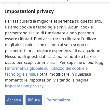
banda di ragazzini, teppisti.
Impostazioni privacy
Cosa pensavano di fare le due Testimoni in quel rione
cattolico? La turba voleva saperlo. Compivano una
Per assicurarti la migliore esperienza su questo sito,
buona opera cristiana e ne avevano ogni diritto,
usiamo cookie e tecnologie simili. Alcuni cookie
rispose la sorella Myers. Ben presto entrò in scena il
permettono al sito di funzionare e non possono
prete, il quale pretendeva
che le due Testimoni se
essere rifiutati. Puoi accettare o rifiutare l’utilizzo
ne andassero immediatamente. Ma la giovane
degli altri cookie, che usiamo al solo scopo di
pioniera, che quando era cattolica era stata l’amica
permetterti una migliore esperienza di navigazione.
proprio di quel prete, gli chiese di indicarle dov’era
Nessuno di questi dati sarà mai venduto a terzi o
scritto nella Bibbia che lei non doveva predicare la
usato per scopi commerciali. Per saperne di più, leggi
“buona notizia”. Questa volta fu lui a infuriarsi. Dopo
l’
Informativa globale sull’utilizzo dei cookie e
tutto, aveva messo il suo amico d’un tempo
tecnologie simili
. Potrai modificare in qualsiasi
nell’imbarazzo di fronte a quei giovani teppisti.
momento le impostazioni visitando la pagina
Impostazioni privacy
.
M
La situazione era quasi comica, ma quello che seguì
l’
no. Quando le due sorelle si voltarono per andarsene, i
Accetta
Rifiuta
Personalizza
ragazzi cominciarono a colpirle con palle di fango
pieno di sassi. E questo finché le due cristiane furono