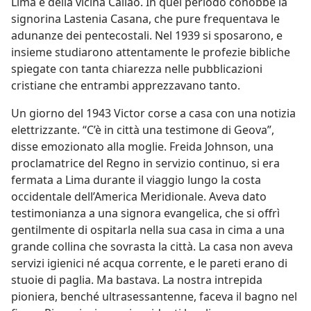
Lima e della vicina Callao. In quel periodo conobbe la
signorina Lastenia Casana, che pure frequentava le
adunanze dei pentecostali. Nel 1939 si sposarono, e
insieme studiarono attentamente le profezie bibliche
spiegate con tanta chiarezza nelle pubblicazioni
cristiane che entrambi apprezzavano tanto.
Un giorno del 1943 Victor corse a casa con una notizia
elettrizzante. “C’è in città una testimone di Geova”,
disse emozionato alla moglie. Freida Johnson, una
proclamatrice del Regno in servizio continuo, si era
fermata a Lima durante il viaggio lungo la costa
occidentale dell’America Meridionale. Aveva dato
testimonianza a una signora evangelica, che si offrì
gentilmente di ospitarla nella sua casa in cima a una
grande collina che sovrasta la città. La casa non aveva
servizi igienici né acqua corrente, e le pareti erano di
stuoie di paglia. Ma bastava. La nostra intrepida
pioniera, benché ultrasessantenne, faceva il bagno nel