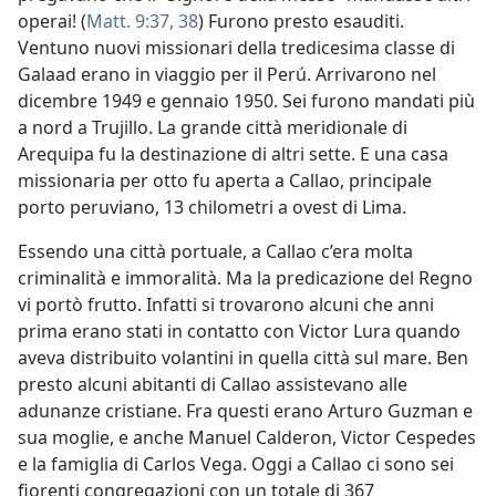
operai! (
Matt. 9:37, 38
) Furono presto esauditi.
Ventuno nuovi missionari della tredicesima classe di
Galaad erano in viaggio per il Perú. Arrivarono nel
dicembre 1949 e gennaio 1950. Sei furono mandati più
a nord a Trujillo. La grande città meridionale di
Arequipa fu la destinazione di altri sette. E una casa
missionaria per otto fu aperta a Callao, principale
porto peruviano, 13 chilometri a ovest di Lima.
Essendo una città portuale, a Callao c’era molta
criminalità e immoralità. Ma la predicazione del Regno
vi portò frutto. Infatti si trovarono alcuni che anni
prima erano stati in contatto con Victor Lura quando
aveva distribuito volantini in quella città sul mare. Ben
presto alcuni abitanti di Callao assistevano alle
adunanze cristiane. Fra questi erano Arturo Guzman e
sua moglie, e anche Manuel Calderon, Victor Cespedes
e la famiglia di Carlos Vega. Oggi a Callao ci sono sei
fiorenti congregazioni con un totale di 367