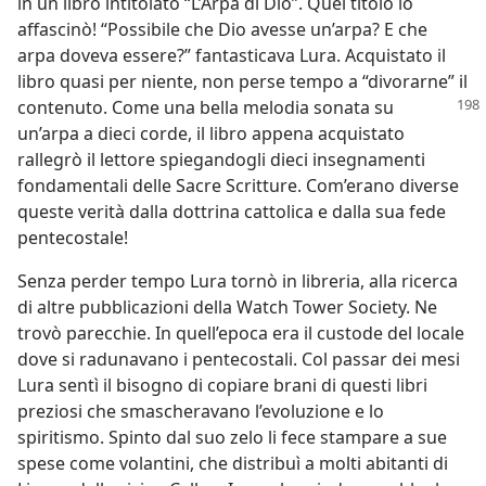
in un libro intitolato “L’Arpa di Dio”. Quel titolo lo
affascinò! “Possibile che Dio avesse un’arpa? E che
arpa doveva essere?” fantasticava Lura. Acquistato il
libro quasi per niente, non perse tempo a “divorarne” il
contenuto.
Come una bella melodia sonata su
un’arpa a dieci corde, il libro appena acquistato
rallegrò il lettore spiegandogli dieci insegnamenti
fondamentali delle Sacre Scritture. Com’erano diverse
queste verità dalla dottrina cattolica e dalla sua fede
pentecostale!
Senza perder tempo Lura tornò in libreria, alla ricerca
di altre pubblicazioni della Watch Tower Society. Ne
trovò parecchie. In quell’epoca era il custode del locale
dove si radunavano i pentecostali. Col passar dei mesi
Lura sentì il bisogno di copiare brani di questi libri
preziosi che smascheravano l’evoluzione e lo
spiritismo. Spinto dal suo zelo li fece stampare a sue
spese come volantini, che distribuì a molti abitanti di