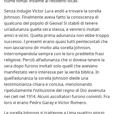
fiume Rimac insieme ai residenti locali.
Senza indugio Victor Lura andò a trovare la sorella
Johnson. Finalmente aveva fatto la conoscenza di
qualcuno del popolo di Geova! Si stabilì di tenere
un’adunanza quella sera stessa, e vennero invitati
amici e vicini. Quella prima adunanza non ebbe troppo
successo. I presenti erano quasi tutti pentecostali che
non lasciarono dir molto alla sorella Johnson,
interrompendola sempre con le loro predilette frasi
religiose. Perciò all’adunanza che si doveva tenere la
sera dopo furono invitati solo quelli che avevano
manifestato vero interesse per la verità biblica. In
quell’adunanza la sorella Johnson diede una
testimonianza chiara e concisa, menzionando
ripetutamente l’istituzione del regno di Dio avvenuta
nei cieli nel 1914. Alcuni ascoltatori furono convinti. Fra
loro vi erano Pedro Garay e Victor Romero.
La sorella Johnson si trattenne a Lima quattro giorni,