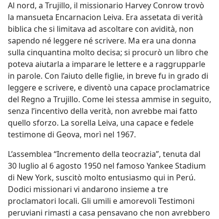
Al nord, a Trujillo, il missionario Harvey Conrow trovò
la mansueta Encarnacion Leiva. Era assetata di verità
biblica che si limitava ad ascoltare con avidità, non
sapendo né leggere né scrivere. Ma era una donna
sulla cinquantina molto decisa; si procurò un libro che
poteva aiutarla a imparare le lettere e a raggrupparle
in parole. Con l’aiuto delle figlie, in breve fu in grado di
leggere e scrivere, e diventò una capace proclamatrice
del Regno a Trujillo. Come lei stessa ammise in seguito,
senza l’incentivo della verità, non avrebbe mai fatto
quello sforzo. La sorella Leiva, una capace e fedele
testimone di Geova, morì nel 1967.
L’assemblea “Incremento della teocrazia”, tenuta dal
30 luglio al 6 agosto 1950 nel famoso Yankee Stadium
di New York, suscitò molto entusiasmo qui in Perú.
Dodici missionari vi andarono insieme a tre
proclamatori locali. Gli umili e amorevoli Testimoni
peruviani rimasti a casa pensavano che non avrebbero