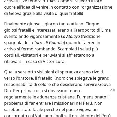
arrivati il 26 febbraio 1945. Come si rallegrò il loro
cuore all’idea di venire in contatto con l’organizzazione
di Geova grazie alla visita di quei fratelli!
Finalmente giunse il giorno tanto atteso. Cinque
gioiosi fratelli e interessati erano all’aeroporto di Lima
sventolando vigorosamente
La Atalaya
(l’edizione
spagnola della
Torre di Guardia
) quando l’aereo in
arrivo si fermò rombando. Scambiati i saluti più
cordiali, visitatori e peruviani si affrettarono a
ritrovarsi in casa di Victor Lura.
Quella sera otto visi pieni di speranza erano rivolti
verso l’oratore, il fratello Knorr, che spiegava le grandi
responsabilità di coloro che desiderano servire Geova
Dio. Per
prima cosa si dovevano tenere
regolarmente le adunanze cristiane. Fu menzionato il
problema di far entrare i missionari nel Perú. Non
sarebbe stato facile perché nel paese vigeva un
concordato col Vaticano. Inoltre il presidente del Perú