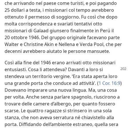
che arrivando nel paese come turisti, e poi pagando
25 dollari a testa, i missionari col tempo avrebbero
ottenuto il permesso di soggiorno. Fu così che dopo
molta corrispondenza e svariati tentativi otto
missionari di Galaad giunsero finalmente in Perú il
20 ottobre 1946. Del gruppo originale facevano parte
Walter e Christine Akin e Nellena e Verda Pool, che per
decenni avrebbero aiutato le persone mansuete.
Così alla fine del 1946 erano arrivati otto missionari
entusiasti.
Cosa li attendeva? Davanti a loro si
stendeva un territorio vergine. ‘Era stata aperta loro
una grande porta che conduce ad attività’. (
1 Cor. 16:9
)
Dovevano imparare una nuova lingua. Ma, una cosa
per volta. Anche senza parlare spagnolo, riuscirono a
trovare delle camere d’albergo, per quanto fossero
scarse. Le quattro ragazze si strinsero in una sola
stanza, che non aveva serratura né chiavistello alla
porta. Diffidando dell’ambiente estraneo, quella sera