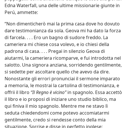
Edna Waterfall, una delle ultime missionarie giunte in
Perú, ammette:
“Non dimenticherò mai la prima casa dove ho dovuto
dare testimonianza da sola. Geova mi ha dato la forza
di farcela. . . . Ero un bagno di sudore freddo. La
cameriera mi chiese cosa volevo, e io chiesi della
padrona di casa. . . . Pregai in silenzio Geova di
aiutarmi, la cameriera ricomparve, e fui introdotta nel
salotto. Una signora anziana, sorridendo gentilmente,
si sedette per ascoltare quello che avevo da dire.
Nonostante gli errori pronunciai il sermone imparato
a memoria, le mostrai la cartolina di testimonianza, e
offrii il libro
“Il Regno è vicino”
in spagnolo. Essa accettò
il libro e io proposi di iniziare uno studio biblico, ma
qui finiva il mio spagnolo. Mentre me ne stavo lì
seduta chiedendomi come potevo accomiatarmi
gentilmente, credo si rendesse conto della mia
situazione. Sorrise e disse in perfetto inglese: