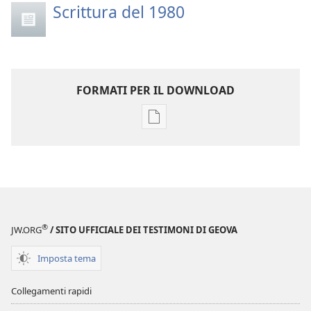
Scrittura del 1980
FORMATI PER IL DOWNLOAD
Opzioni
per
il
download
delle
pubblicazioni
Annuario
®
JW.ORG
/ SITO UFFICIALE DEI TESTIMONI DI GEOVA
dei
Testimoni
Imposta tema
di
Geova
Collegamenti rapidi
del