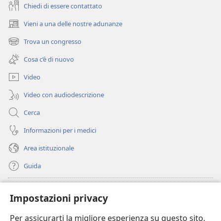
Chiedi di essere contattato
1980
Vieni a una delle nostre adunanze
(apre
una
Trova un congresso
(apre
nuova
una
finestra)
Cosa c’è di nuovo
nuova
finestra)
Video
Video con audiodescrizione
Cerca
Informazioni per i medici
Area istituzionale
Guida
Donazioni
(apre
Impostazioni privacy
una
nuova
Per assicurarti la migliore esperienza su questo sito,
BIBLIOTECA ONLINE Watchtower