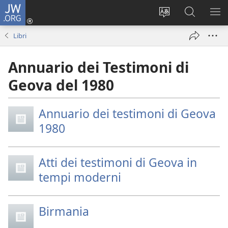
JW.ORG
Accedi
(apre
Modificare
Cerca
MO
una
la
in
ME
Libri
nuova
lingua
JW.ORG
finestra)
del
Annuario dei Testimoni di
sito
Geova del 1980
Annuario dei testimoni di Geova
1980
Atti dei testimoni di Geova in
tempi moderni
Birmania