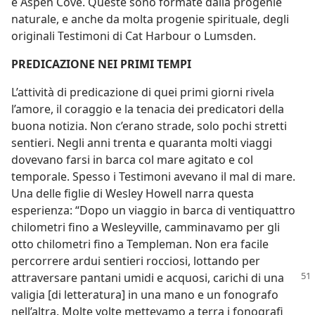
e Aspen Cove. Queste sono formate dalla progenie
naturale, e anche da molta progenie spirituale, degli
originali Testimoni di Cat Harbour o Lumsden.
PREDICAZIONE NEI PRIMI TEMPI
L’attività di predicazione di quei primi giorni rivela
l’amore, il coraggio e la tenacia dei predicatori della
buona notizia. Non c’erano strade, solo pochi stretti
sentieri. Negli anni trenta e quaranta molti viaggi
dovevano farsi in barca col mare agitato e col
temporale. Spesso i Testimoni avevano il mal di mare.
Una delle figlie di Wesley Howell narra questa
esperienza: “Dopo un viaggio in barca di ventiquattro
chilometri fino a Wesleyville, camminavamo per gli
otto chilometri fino a Templeman. Non era facile
percorrere ardui sentieri rocciosi, lottando per
attraversare
pantani umidi e acquosi, carichi di una
valigia [di letteratura] in una mano e un fonografo
nell’altra. Molte volte mettevamo a terra i fonografi