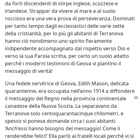
da forti discendenti di stirpe inglese, scozzese e
irlandese. Strappar da vivere al mare e al suolo
roccioso era una vera prova di perseveranza. Dominati
per tanto tempo dagli ecclesiastici delle varie sette
della cristianità, per lo più gli abitanti di Terranova
hanno ciò nondimeno uno spirito fieramente
indipendente accompagnato dal rispetto verso Dio e
verso la sua Parola scritta, per certo un suolo adatto
perché i moderni testimoni di Geova vi piantino il
messaggio di verità!
Una fedele servitrice di Geova, Edith Mason, delicata
quarantenne, era occupata nell’anno 1914 a diffondere
il messaggio
del Regno nella provincia continentale
canadese della Nuova Scozia. La separavano da
Terranova solo centoquarantacinque chilometri, e
spesso si poneva domande circa i suoi abitanti.
‘Anch’essi hanno bisogno del messaggio! Come li
renderebbe felici!’ Ella parlò ai fratelli locali perché vi si