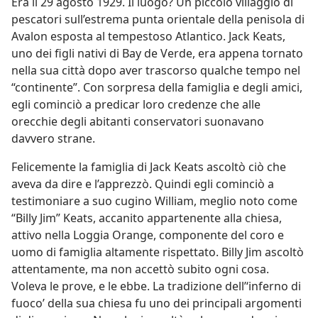
Era il 29 agosto 1929. Il luogo? Un piccolo villaggio di
pescatori sull’estrema punta orientale della penisola di
Avalon esposta al tempestoso Atlantico. Jack Keats,
uno dei figli nativi di Bay de Verde, era appena tornato
nella sua città dopo aver trascorso qualche tempo nel
“continente”. Con sorpresa della famiglia e degli amici,
egli cominciò a predicar loro credenze che alle
orecchie degli abitanti conservatori suonavano
davvero strane.
Felicemente la famiglia di Jack Keats ascoltò ciò che
aveva da dire e l’apprezzò. Quindi egli cominciò a
testimoniare a suo cugino William, meglio noto come
“Billy Jim” Keats, accanito appartenente alla chiesa,
attivo nella Loggia Orange, componente del coro e
uomo di famiglia altamente rispettato. Billy Jim ascoltò
attentamente, ma non accettò subito ogni cosa.
Voleva le prove, e le ebbe. La tradizione dell’‘inferno di
fuoco’ della sua chiesa fu uno dei principali argomenti