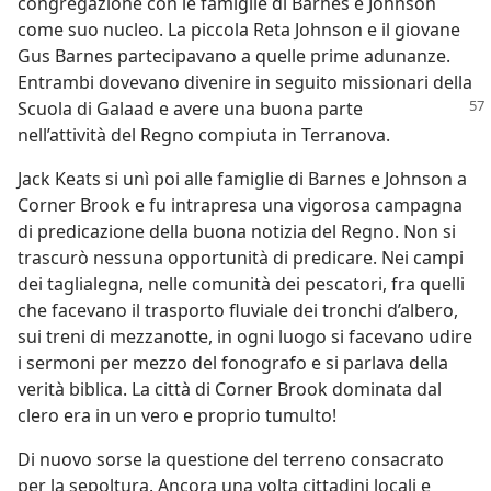
congregazione con le famiglie di Barnes e Johnson
come suo nucleo. La piccola Reta Johnson e il giovane
Gus Barnes partecipavano a quelle prime adunanze.
Entrambi dovevano divenire in seguito missionari della
Scuola di Galaad
e avere una buona parte
nell’attività del Regno compiuta in Terranova.
Jack Keats si unì poi alle famiglie di Barnes e Johnson a
Corner Brook e fu intrapresa una vigorosa campagna
di predicazione della buona notizia del Regno. Non si
trascurò nessuna opportunità di predicare. Nei campi
dei taglialegna, nelle comunità dei pescatori, fra quelli
che facevano il trasporto fluviale dei tronchi d’albero,
sui treni di mezzanotte, in ogni luogo si facevano udire
i sermoni per mezzo del fonografo e si parlava della
verità biblica. La città di Corner Brook dominata dal
clero era in un vero e proprio tumulto!
Di nuovo sorse la questione del terreno consacrato
per la sepoltura. Ancora una volta cittadini locali e