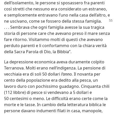
dell’isolamento, le persone si sposassero fra parenti
così stretti che nessuno era considerato un estraneo,
e semplicemente entravano l’uno nella casa dell’altro, e
ne uscivano, come
se fossero della stessa famiglia.
. . . Sembrava che ogni famiglia avesse la sua tragica
storia di persone care che avevano preso il mare senza
fare ritorno. Visitammo molti di questi che avevano
perduto parenti e li confortammo con la chiara verità
della Sacra Parola di Dio, la Bibbia”.
La depressione economica aveva duramente colpito
Terranova. Molti erano nell’indigenza. La pensione di
vecchiaia era di soli 50 dollari
l’anno.
Il novanta per
cento della popolazione era dedito alla pesca, un
lavoro duro con pochissimo guadagno. Cinquanta chili
(112 libbre) di pesce si vendevano a 5 dollari e
50 centesimi o meno. Le difficoltà erano certe come la
morte e le tasse. In cambio della letteratura biblica le
persone davano indumenti filati in casa, manopole,