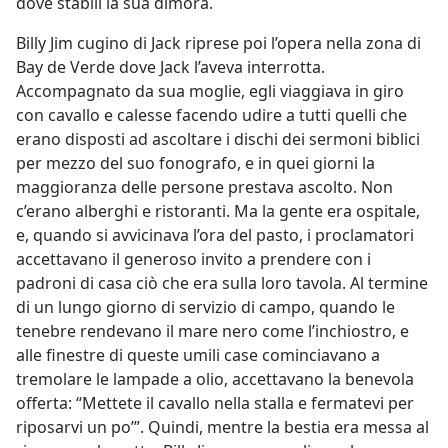
dove stabilì la sua dimora.
Billy Jim cugino di Jack riprese poi l’opera nella zona di
Bay de Verde dove Jack l’aveva interrotta.
Accompagnato da sua moglie, egli viaggiava in giro
con cavallo e calesse facendo udire a tutti quelli che
erano disposti ad ascoltare i dischi dei sermoni biblici
per mezzo del suo fonografo, e in quei giorni la
maggioranza delle persone prestava ascolto. Non
c’erano alberghi e ristoranti. Ma la gente era ospitale,
e, quando si avvicinava l’ora del pasto, i proclamatori
accettavano il generoso invito a prendere con i
padroni di casa ciò che era sulla loro tavola. Al termine
di un lungo giorno di servizio di campo, quando le
tenebre rendevano il mare nero come l’inchiostro, e
alle finestre di queste umili case cominciavano a
tremolare le lampade a olio, accettavano la benevola
offerta: “Mettete il cavallo nella stalla e fermatevi per
riposarvi un po’”. Quindi, mentre la bestia era messa al