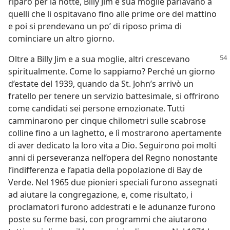
riparo per la notte, Billy Jim e sua moglie parlavano a
quelli che li ospitavano fino alle prime ore del mattino
e poi si prendevano un po’ di riposo prima di
cominciare un altro giorno.
Oltre a Billy Jim e a sua moglie, altri crescevano
spiritualmente. Come lo sappiamo? Perché un giorno
d’estate del 1939, quando da St. John’s arrivò un
fratello per tenere un servizio battesimale, si offrirono
come candidati sei persone emozionate. Tutti
camminarono per cinque chilometri sulle scabrose
colline fino a un laghetto, e lì mostrarono apertamente
di aver dedicato la loro vita a Dio. Seguirono poi molti
anni di perseveranza nell’opera del Regno nonostante
l’indifferenza e l’apatia della popolazione di Bay de
Verde. Nel 1965 due pionieri speciali furono assegnati
ad aiutare la congregazione, e, come risultato, i
proclamatori furono addestrati e le adunanze furono
poste su ferme basi, con programmi che aiutarono