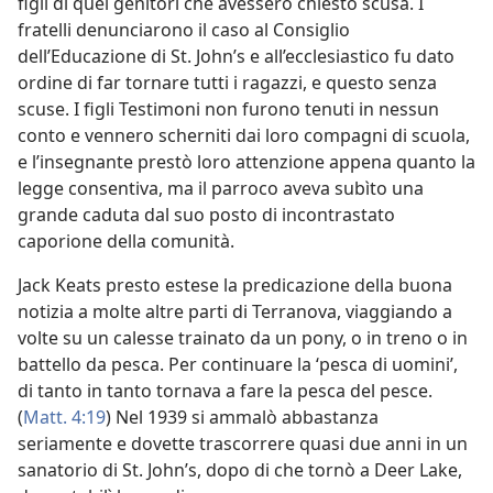
figli di quei genitori che avessero chiesto scusa. I
fratelli denunciarono il caso al Consiglio
dell’Educazione di St. John’s e all’ecclesiastico fu dato
ordine di far tornare tutti i ragazzi, e questo senza
scuse. I figli Testimoni non furono tenuti in nessun
conto e vennero scherniti dai loro compagni di scuola,
e l’insegnante prestò loro attenzione appena quanto la
legge consentiva, ma il parroco aveva subìto una
grande caduta dal suo posto di incontrastato
caporione della comunità.
Jack Keats presto estese la predicazione della buona
notizia a molte altre parti di Terranova, viaggiando a
volte su un calesse trainato da un pony, o in treno o in
battello da pesca. Per continuare la ‘pesca di uomini’,
di tanto in tanto tornava a fare la pesca del pesce.
(
Matt. 4:19
) Nel 1939 si ammalò abbastanza
seriamente e dovette trascorrere quasi due anni in un
sanatorio di St. John’s, dopo di che tornò a Deer Lake,