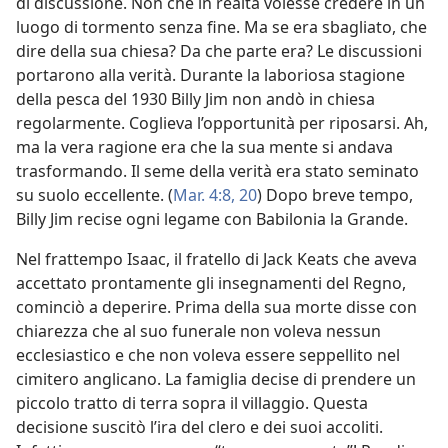
di discussione. Non che in realtà volesse credere in un
luogo di tormento senza fine. Ma se era sbagliato, che
dire della sua chiesa? Da che parte era? Le discussioni
portarono alla verità. Durante la laboriosa stagione
della pesca del 1930 Billy Jim non andò in chiesa
regolarmente. Coglieva l’opportunità per riposarsi. Ah,
ma la vera ragione era che la sua mente si andava
trasformando. Il seme della verità era stato seminato
su suolo eccellente. (
Mar. 4:8,
20
) Dopo breve tempo,
Billy Jim recise ogni legame con Babilonia la Grande.
Nel frattempo Isaac, il fratello di Jack Keats che aveva
accettato prontamente gli insegnamenti del Regno,
cominciò a deperire. Prima della sua morte disse con
chiarezza che al suo funerale non voleva nessun
ecclesiastico e che non voleva essere seppellito nel
cimitero anglicano. La famiglia decise di prendere un
piccolo tratto di terra sopra il villaggio. Questa
decisione suscitò l’ira del clero e dei suoi accoliti.