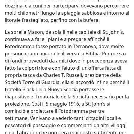
dozzina, e alcuni per parteciparvi dovevano percorrere
molti chilometri lungo la spiaggia sabbiosa e intorno al
litorale frastagliato, perfino con la bufera.
La sorella Mason, da sola lì nella capitale di St. John’s,
continuava a fare i piani e a pregare affinché il
Fotodramma fosse portato in Terranova, dove molte
persone erano ancora leali verso la Bibbia. Per mezzo
di fondi provveduti da amici dove in precedenza aveva
fatto la colportrice e con l’aiuto di un’offerta fatta di
propria tasca da Charles T. Russell, presidente della
Società Torre di Guardia, ella si accordò infine perché il
fratello Black della Nuova Scozia portasse le
diapositive e il materiale della Società necessario per la
proiezione. Così il 5 maggio 1916, a St. John’s si
cominciò a proiettare il Fotodramma per tre
settimane. Venivano a vederlo tanti cittadini locali e
pescatori di passaggio e commercianti da altri villaggi
e dal Labrador che non c’era mai posto sufficiente per