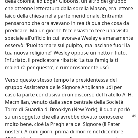
della colonia, ed Edgar Gibbons, un altro del gruppo
che ottenne letteratura dalla sorella Mason, era lettore
laico della chiesa nella parte meridionale. Entrambi
pensarono che ora avevano in realtà qualche cosa da
predicare. Ma un giorno l’ecclesiastico fece una visita
speciale all’ufficio in cui lavorava Wesley e amaramente
osservò: ‘Puoi tornare sul pulpito, ma lasciane fuori la
tua nuova religione!’ Wesley oppose un netto rifiuto.
Infuriato, il predicatore ribatté: ‘La tua famiglia ti
maledirà per questo’, e rumorosamente uscì.
Verso questo stesso tempo la presidentessa del
gruppo Assistenza delle Signore Anglicane udì per
caso la parte conclusiva di un discorso del fratello A. H.
Macmillan, venuto dalla sede centrale della Società
Torre di Guardia di Brooklyn (New York), il quale parlò
su un soggetto che
ella avrebbe dovuto conoscere
molto bene, cioè la Preghiera del Signore (il Pater
noster). Alcuni giorni prima di morire nel dicembre