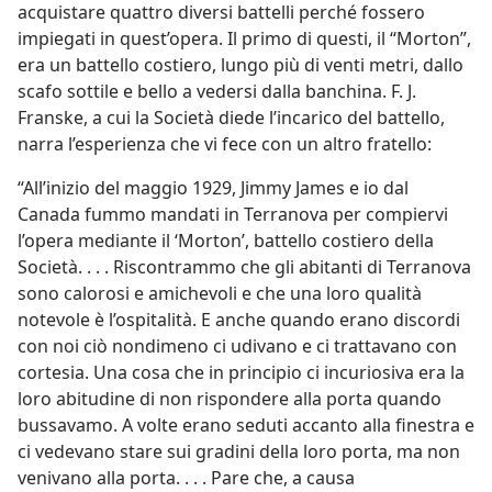
acquistare quattro diversi battelli perché fossero
impiegati in quest’opera. Il primo di questi, il “Morton”,
era un battello costiero, lungo più di venti metri, dallo
scafo sottile e bello a vedersi dalla banchina. F. J.
Franske, a cui la Società diede l’incarico del battello,
narra l’esperienza che vi fece con un altro fratello:
“All’inizio del maggio 1929, Jimmy James e io dal
Canada fummo mandati in Terranova per compiervi
l’opera mediante il ‘Morton’, battello costiero della
Società. . . . Riscontrammo che gli abitanti di Terranova
sono calorosi e amichevoli e che una loro qualità
notevole è l’ospitalità. E anche quando erano discordi
con noi ciò nondimeno ci udivano e ci trattavano con
cortesia. Una cosa che in principio ci incuriosiva era la
loro abitudine di non rispondere alla porta quando
bussavamo. A volte erano seduti accanto alla finestra e
ci vedevano stare sui gradini della loro porta, ma non
venivano alla porta. . . . Pare che, a causa