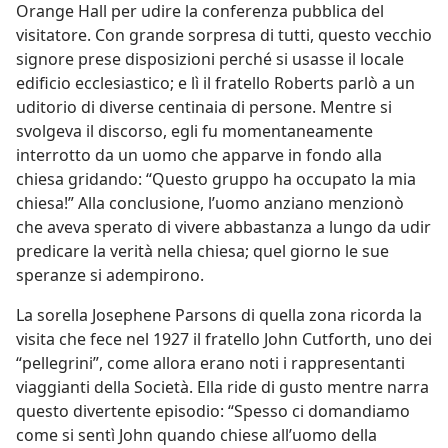
Orange Hall per udire la conferenza pubblica del
visitatore. Con grande sorpresa di tutti, questo vecchio
signore prese disposizioni perché si usasse il locale
edificio ecclesiastico; e lì il fratello Roberts parlò a un
uditorio di diverse centinaia di persone. Mentre si
svolgeva il discorso, egli fu momentaneamente
interrotto da un uomo che apparve in fondo alla
chiesa gridando: “Questo gruppo ha occupato la mia
chiesa!” Alla conclusione, l’uomo anziano menzionò
che aveva sperato di vivere abbastanza a lungo da udir
predicare la verità nella chiesa; quel giorno le sue
speranze si adempirono.
La sorella Josephene Parsons di quella zona ricorda la
visita che fece nel 1927 il fratello John Cutforth, uno dei
“pellegrini”, come allora erano noti i rappresentanti
viaggianti della Società. Ella ride di gusto mentre narra
questo divertente episodio: “Spesso ci domandiamo
come si sentì John quando chiese all’uomo della