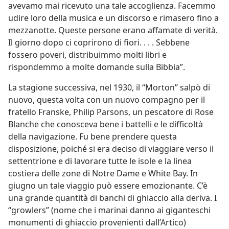
avevamo mai ricevuto una tale accoglienza. Facemmo
udire loro della musica e un discorso e rimasero fino a
mezzanotte. Queste persone erano affamate di verità.
Il giorno dopo ci coprirono di fiori. . . . Sebbene
fossero poveri, distribuimmo molti libri e
rispondemmo a molte domande sulla Bibbia”.
La stagione successiva, nel 1930, il “Morton” salpò di
nuovo, questa volta con un nuovo compagno per il
fratello Franske, Philip Parsons, un pescatore di Rose
Blanche che conosceva bene i battelli e le difficoltà
della navigazione. Fu bene prendere questa
disposizione, poiché si era deciso di viaggiare verso il
settentrione e di lavorare tutte le isole e la linea
costiera delle zone di Notre Dame e White Bay. In
giugno un tale viaggio può essere emozionante. C’è
una grande quantità di banchi di ghiaccio alla deriva. I
“growlers” (nome che i marinai danno ai giganteschi
monumenti di ghiaccio provenienti dall’Artico)