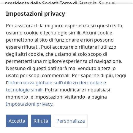
presidente della Società Torre di Guardia. Su quei
tempi emozionanti nei quali l’agitato clero istigava alla
Impostazioni privacy
violenza contro i Testimoni, si narra un interessante
avvenimento:
Per assicurarti la migliore esperienza su questo sito,
usiamo cookie e tecnologie simili. Alcuni cookie
‘Una volta mentre il fratello Gillespie faceva sentire
permettono al sito di funzionare e non possono
l’incisione di un disco nell’isola Bell servendosi dell’auto
essere rifiutati. Puoi accettare o rifiutare l’utilizzo
acustica, una folla cominciò a lanciargli pietre. Un
degli altri cookie, che usiamo al solo scopo di
ragazzino fu incitato a lanciare alcune pietre. Fu la sua
permetterti una migliore esperienza di navigazione.
pietra a colpire e fermare l’apparecchio. Quella sera il
Nessuno di questi dati sarà mai venduto a terzi o
ragazzo tornò a casa triste, col cuore contrito. Per
usato per scopi commerciali. Per saperne di più, leggi
anni, spesso ne fu angustiato. Un giorno, anni dopo,
l’
Informativa globale sull’utilizzo dei cookie e
un pioniere visitò quel ragazzo, ora uomo cresciuto, e
tecnologie simili
. Potrai modificare in qualsiasi
iniziò con lui uno studio. Dopo lo studio volle togliersi
momento le impostazioni visitando la pagina
il peso confessando ciò che tanto a lungo aveva
Impostazioni privacy
.
M
aggravato il suo cuore. Dichiarò la sua colpa e
l’
l’angustia che provava e chiese perdono. Quell’uomo
Accetta
Rifiuta
Personalizza
divenne più tardi un Testimone’.