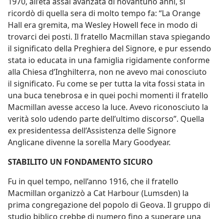
1970, all’età assai avanzata di novantuno anni, si
ricordò di quella sera di molto tempo fa: “La Orange
Hall era gremita, ma Wesley Howell fece in modo di
trovarci dei posti. Il fratello Macmillan stava spiegando
il significato della Preghiera del Signore, e pur essendo
stata io educata in una famiglia rigidamente conforme
alla Chiesa d’Inghilterra, non ne avevo mai conosciuto
il significato. Fu come se per tutta la vita fossi stata in
una buca tenebrosa e in quei pochi momenti il fratello
Macmillan avesse acceso la luce. Avevo riconosciuto la
verità solo udendo parte dell’ultimo discorso”. Quella
ex presidentessa dell’Assistenza delle Signore
Anglicane divenne la sorella Mary Goodyear.
STABILITO UN FONDAMENTO SICURO
Fu in quel tempo, nell’anno 1916, che il fratello
Macmillan organizzò a Cat Harbour (Lumsden) la
prima congregazione del popolo di Geova. Il gruppo di
studio biblico crebbe di numero fino a superare una