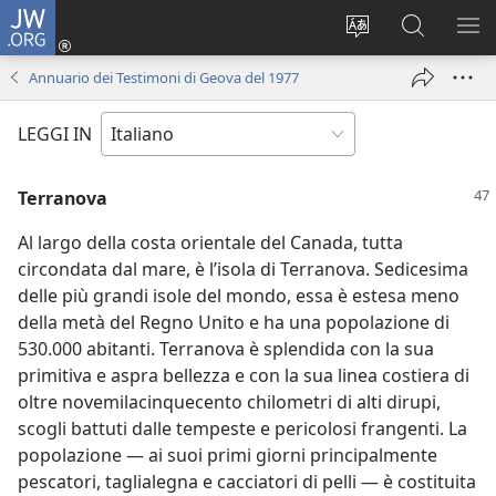
JW.ORG
Accedi
(apre
Modificare
Cerca
MO
una
la
in
ME
Annuario dei Testimoni di Geova del 1977
nuova
lingua
JW.ORG
finestra)
del
LEGGI IN
sito
Terranova
Al largo della costa orientale del Canada, tutta
circondata dal mare, è l’isola di Terranova. Sedicesima
delle più grandi isole del mondo, essa è estesa meno
della metà del Regno Unito e ha una popolazione di
530.000 abitanti. Terranova è splendida con la sua
primitiva e aspra bellezza e con la sua linea costiera di
oltre novemilacinquecento chilometri di alti dirupi,
scogli battuti dalle tempeste e pericolosi frangenti. La
popolazione — ai suoi primi giorni principalmente
pescatori, taglialegna e cacciatori di pelli — è costituita