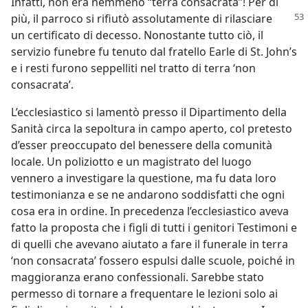
Infatti, non era nemmeno “terra consacrata”! Per di
più, il parroco si rifiutò assolutamente di
rilasciare
un certificato di decesso. Nonostante tutto ciò, il
servizio funebre fu tenuto dal fratello Earle di St. John’s
e i resti furono seppelliti nel tratto di terra ‘non
consacrata’.
L’ecclesiastico si lamentò presso il Dipartimento della
Sanità circa la sepoltura in campo aperto, col pretesto
d’esser preoccupato del benessere della comunità
locale. Un poliziotto e un magistrato del luogo
vennero a investigare la questione, ma fu data loro
testimonianza e se ne andarono soddisfatti che ogni
cosa era in ordine. In precedenza l’ecclesiastico aveva
fatto la proposta che i figli di tutti i genitori Testimoni e
di quelli che avevano aiutato a fare il funerale in terra
‘non consacrata’ fossero espulsi dalle scuole, poiché in
maggioranza erano confessionali. Sarebbe stato
permesso di tornare a frequentare le lezioni solo ai