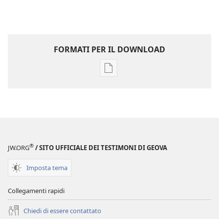
FORMATI PER IL DOWNLOAD
Opzioni
per
il
download
delle
pubblicazioni
Annuario
®
JW.ORG
/ SITO UFFICIALE DEI TESTIMONI DI GEOVA
dei
Testimoni
Imposta tema
di
Geova
Collegamenti rapidi
del
Chiedi di essere contattato
1977