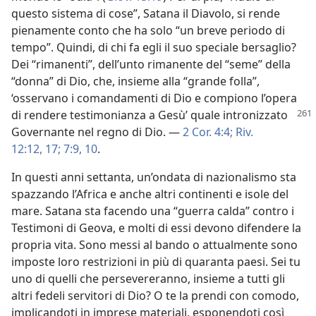
questo sistema di cose”, Satana il Diavolo, si rende
pienamente conto che ha solo “un breve periodo di
tempo”. Quindi, di chi fa egli il suo speciale bersaglio?
Dei “rimanenti”, dell’unto rimanente del “seme” della
“donna” di Dio, che, insieme alla “grande folla”,
‘osservano i comandamenti di Dio e compiono l’opera
di rendere testimonianza
a Gesù’ quale intronizzato
Governante nel regno di Dio. —
2 Cor. 4:4;
Riv.
12:12,
17;
7:9, 10
.
In questi anni settanta, un’ondata di nazionalismo sta
spazzando l’Africa e anche altri continenti e isole del
mare. Satana sta facendo una “guerra calda” contro i
Testimoni di Geova, e molti di essi devono difendere la
propria vita. Sono messi al bando o attualmente sono
imposte loro restrizioni in più di quaranta paesi. Sei tu
uno di quelli che persevereranno, insieme a tutti gli
altri fedeli servitori di Dio? O te la prendi con comodo,
implicandoti in imprese materiali, esponendoti così