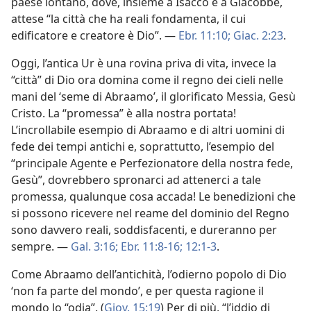
paese lontano, dove, insieme a Isacco e a Giacobbe,
attese “la città che ha reali fondamenta, il cui
edificatore e creatore è Dio”. —
Ebr. 11:10;
Giac. 2:23
.
Oggi, l’antica Ur è una rovina priva di vita, invece la
“città” di Dio ora domina come il regno dei cieli nelle
mani del ‘seme di Abraamo’, il glorificato Messia, Gesù
Cristo. La “promessa” è alla nostra portata!
L’incrollabile esempio di Abraamo e di altri uomini di
fede dei tempi antichi e, soprattutto, l’esempio del
“principale Agente e Perfezionatore della nostra fede,
Gesù”, dovrebbero spronarci ad attenerci a tale
promessa, qualunque cosa accada! Le benedizioni che
si possono ricevere nel reame del dominio del Regno
sono davvero reali, soddisfacenti, e dureranno per
sempre. —
Gal. 3:16;
Ebr. 11:8-16;
12:1-3
.
Come Abraamo dell’antichità, l’odierno popolo di Dio
‘non fa parte del mondo’, e per questa ragione il
mondo lo “odia”. (
Giov. 15:19
) Per di più, “l’iddio di