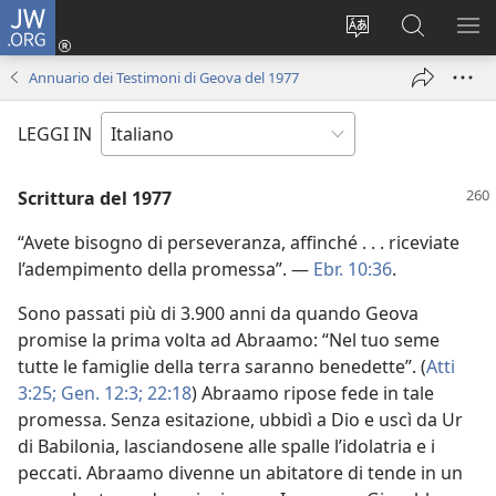
JW.ORG
Accedi
(apre
Modificare
Cerca
MO
una
la
in
ME
Annuario dei Testimoni di Geova del 1977
nuova
lingua
JW.ORG
finestra)
del
LEGGI IN
sito
Scrittura del 1977
“Avete bisogno di perseveranza, affinché . . . riceviate
l’adempimento della promessa”. —
Ebr. 10:36
.
Sono passati più di 3.900 anni da quando Geova
promise la prima volta ad Abraamo: “Nel tuo seme
tutte le famiglie della terra saranno benedette”. (
Atti
3:25;
Gen. 12:3;
22:18
) Abraamo ripose fede in tale
promessa. Senza esitazione, ubbidì a Dio e uscì da Ur
di Babilonia, lasciandosene alle spalle l’idolatria e i
peccati. Abraamo divenne un abitatore di tende in un