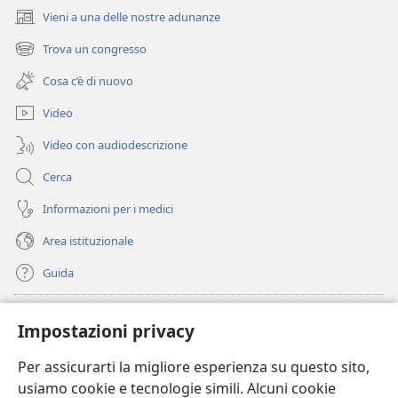
Vieni a una delle nostre adunanze
(apre
una
Trova un congresso
(apre
nuova
una
finestra)
Cosa c’è di nuovo
nuova
finestra)
Video
Video con audiodescrizione
Cerca
Informazioni per i medici
Area istituzionale
Guida
Donazioni
(apre
Impostazioni privacy
una
nuova
Per assicurarti la migliore esperienza su questo sito,
BIBLIOTECA ONLINE Watchtower
(apre
finestra)
usiamo cookie e tecnologie simili. Alcuni cookie
una