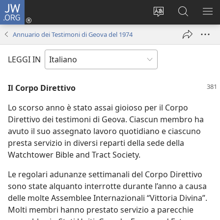
JW.ORG
Accedi
(apre
Modificare
Cerca
MO
una
la
in
ME
Annuario dei Testimoni di Geova del 1974
nuova
lingua
JW.ORG
finestra)
del
LEGGI IN
sito
Il Corpo Direttivo
Lo scorso anno è stato assai gioioso per il Corpo
Direttivo dei testimoni di Geova. Ciascun membro ha
avuto il suo assegnato lavoro quotidiano e ciascuno
presta servizio in diversi reparti della sede della
Watchtower Bible and Tract Society.
Le regolari adunanze settimanali del Corpo Direttivo
sono state alquanto interrotte durante l’anno a causa
delle molte Assemblee Internazionali “Vittoria Divina”.
Molti membri hanno prestato servizio a parecchie