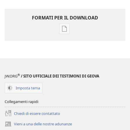
FORMATI PER IL DOWNLOAD
Opzioni
per
il
download
delle
pubblicazioni
Annuario
®
JW.ORG
/ SITO UFFICIALE DEI TESTIMONI DI GEOVA
dei
Testimoni
Imposta tema
di
Geova
Collegamenti rapidi
del
Chiedi di essere contattato
1974
Vieni a una delle nostre adunanze
(apre