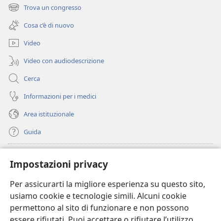
una
Trova un congresso
(apre
nuova
una
finestra)
Cosa c’è di nuovo
nuova
finestra)
Video
Video con audiodescrizione
Cerca
Informazioni per i medici
Area istituzionale
Guida
Donazioni
(apre
Impostazioni privacy
una
nuova
Per assicurarti la migliore esperienza su questo sito,
BIBLIOTECA ONLINE Watchtower
(apre
finestra)
usiamo cookie e tecnologie simili. Alcuni cookie
una
®
JW Hub
permettono al sito di funzionare e non possono
nuova
(apre
finestra)
essere rifiutati. Puoi accettare o rifiutare l’utilizzo
una