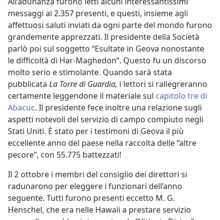
All’adunanza furono letti alcuni interessantissimi
messaggi ai 2.357 presenti, e questi, insieme agli
affettuosi saluti inviati da ogni parte del mondo furono
grandemente apprezzati. Il presidente della Società
parlò poi sul soggetto “Esultate in Geova nonostante
le difficoltà di Har-Maghedon”. Questo fu un discorso
molto serio e stimolante. Quando sarà stata
pubblicata
La Torre di Guardia,
i lettori si rallegreranno
certamente leggendone il materiale sul
capitolo tre di
Abacuc
. Il presidente fece inoltre una relazione sugli
aspetti notevoli del servizio di campo compiuto negli
Stati Uniti. È stato per i testimoni di Geova il più
eccellente anno del paese nella raccolta delle “altre
pecore”, con 55.775 battezzati!
Il 2 ottobre i membri del consiglio dei direttori si
radunarono per eleggere i funzionari dell’anno
seguente. Tutti furono presenti eccetto M. G.
Henschel, che era nelle Hawaii a prestare servizio