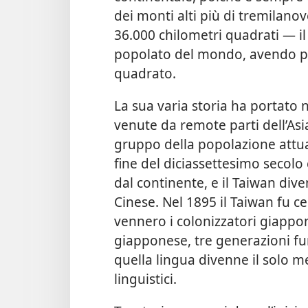
dei monti alti più di tremilano
36.000 chilometri quadrati — i
popolato del mondo, avendo pi
quadrato.
La sua varia storia ha portato n
venute da remote parti dell’Asi
gruppo della popolazione attual
fine del diciassettesimo secolo 
dal continente, e il Taiwan di
Cinese. Nel 1895 il Taiwan fu c
vennero i colonizzatori giappo
giapponese, tre generazioni f
quella lingua divenne il solo m
linguistici.