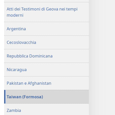
Testimoni
Atti dei Testimoni di Geova nei tempi
di
moderni
Geova
del
Argentina
1973
Cecoslovacchia
Repubblica Dominicana
Nicaragua
Pakistan e Afghanistan
Taiwan (Formosa)
Zambia