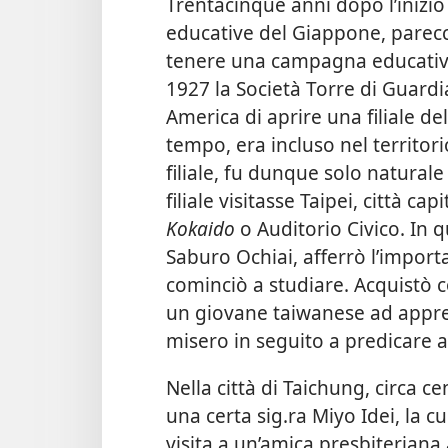
Trentacinque anni dopo l’inizio
educative del Giappone, parec
tenere una campagna educativa
1927 la Società Torre di Guard
America di aprire una filiale de
tempo, era incluso nel territor
filiale, fu dunque solo naturale 
filiale visitasse Taipei, città c
Kokaido
o Auditorio Civico. In
Saburo Ochiai, afferrò l’impor
cominciò a studiare. Acquistò 
un giovane taiwanese ad appren
misero in seguito a predicare a
Nella città di Taichung, circa c
una certa sig.ra Miyo Idei, la cu
visita a un’amica presbiteriana a