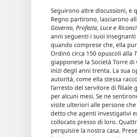
Seguirono altre discussioni, e 
Regno partirono, lasciarono alla 
Governo, Profezia, Luce
e
Riconci
anni seguenti i suoi insegnant
quando comprese che, ella pure
Ordinò circa 150 opuscoli
alla
T
giapponese la Società Torre di G
inizi degli anni trenta. La sua
autorità, come ella stessa racc
l’arresto del servitore di filia
per alcuni mesi. Se ne sentiron
visite ulteriori alle persone c
detto che agenti investigativi 
collocato presso di loro. Quatt
perquisire la nostra casa. Presero