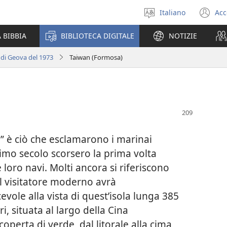
Italiano
Acc
Seleziona
(a
la
un
 BIBBIA
BIBLIOTECA DIGITALE
NOTIZIE
lingua
nu
fi
 di Geova del 1973
Taiwan (Formosa)
” è ciò che esclamarono i marinai
mo secolo scorsero la prima volta
loro navi. Molti ancora si riferiscono
Il visitatore moderno avrà
evole alla vista di quest’isola lunga 385
i, situata al largo della Cina
operta di verde, dal litorale alla cima