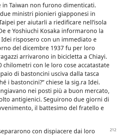
e in Taiwan non furono dimenticati.
 due ministri pionieri giapponesi in
ipei per aiutarli a riedificare nell’isola
i Oe e Yoshiuchi Kosaka informarono la
li Idei risposero con un immediato e
iorno del dicembre 1937 fu per loro
gazzi arrivarono in bicicletta a Chiayi.
 chilometri con le loro cose accatastate
 paio di bastoncini usciva dalla tasca
é i bastoncini?” chiese la sig.ra Idei.
giavano nei posti più a buon mercato,
olto antigienici. Seguirono due giorni di
vvenimento, il battesimo del fratello e
i separarono con dispiacere dai loro