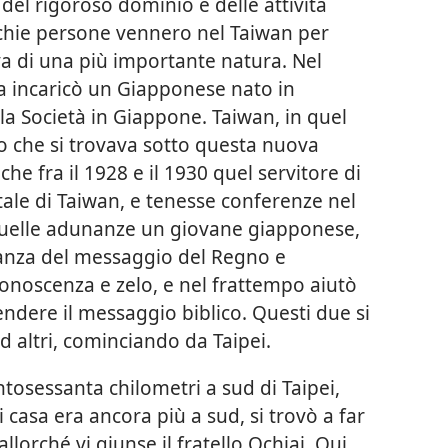
 del rigoroso dominio e delle attività
chie persone vennero nel Taiwan per
 di una più importante natura. Nel
ia incaricò un Giapponese nato in
lla Società in Giappone. Taiwan, in quel
io che si trovava sotto questa nuova
che fra il 1928 e il 1930 quel servitore di
apitale di Taiwan, e tenesse conferenze nel
 quelle adunanze un giovane giapponese,
tanza del messaggio del Regno e
conoscenza e zelo, e nel frattempo aiutò
dere il messaggio biblico. Questi due si
d altri, cominciando da Taipei.
entosessanta chilometri a sud di Taipei,
i casa era ancora più a sud, si trovò a far
llorché vi giunse il fratello Ochiai. Qui,