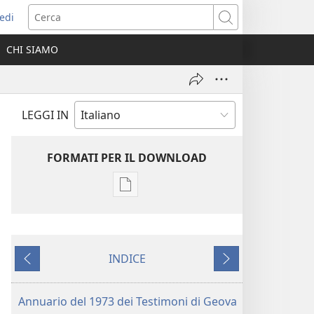
edi
pre
Cerca
a
CHI SIAMO
ova
nestra)
LEGGI IN
FORMATI PER IL DOWNLOAD
Opzioni
per
il
download
INDICE
delle
Precedente
Successivo
pubblicazioni
Annuario
Annuario del 1973 dei Testimoni di Geova
dei