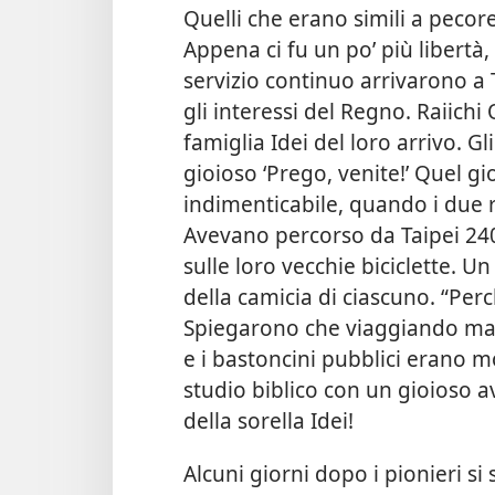
Quelli che erano simili a pecor
Appena ci fu un po’ più libertà,
servizio continuo arrivarono a Ta
gli interessi del Regno. Raiich
famiglia Idei del loro arrivo. G
gioioso ‘Prego, venite!’ Quel g
indimenticabile, quando i due ra
Avevano percorso da Taipei 240
sulle loro vecchie biciclette. Un
della camicia di ciascuno. “Perch
Spiegarono che viaggiando man
e i bastoncini pubblici erano m
studio biblico con un gioioso a
della sorella Idei!
Alcuni giorni dopo i pionieri s