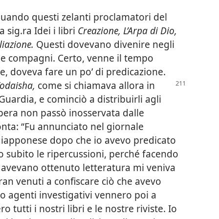
quando questi zelanti proclamatori del
sig.ra Idei i libri
Creazione, L’Arpa di Dio,
liazione.
Questi dovevano divenire negli
i e compagni. Certo, venne il tempo
, doveva fare un po’ di predicazione.
odaisha,
come si chiamava allora in
uardia, e cominciò a distribuirli agli
 opera non passò inosservata dalle
onta: “Fu annunciato nel giornale
le giapponese dopo che io avevo predicato
o subito le ripercussioni, perché facendo
he avevano ottenuto letteratura mi veniva
eran venuti a confiscare ciò che avevo
ro agenti investigativi vennero poi a
 tutti i nostri libri e le nostre riviste. Io