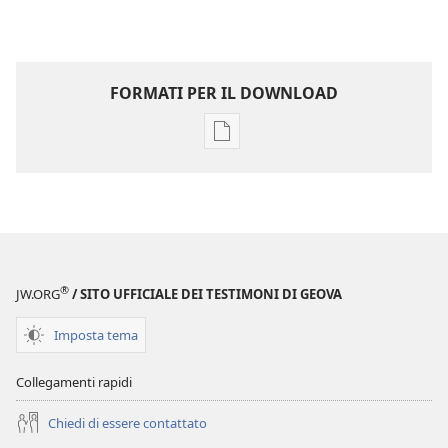
FORMATI PER IL DOWNLOAD
Opzioni
per
il
download
delle
pubblicazioni
Annuario
®
JW.ORG
/ SITO UFFICIALE DEI TESTIMONI DI GEOVA
dei
Testimoni
Imposta tema
di
Geova
Collegamenti rapidi
del
Chiedi di essere contattato
1973