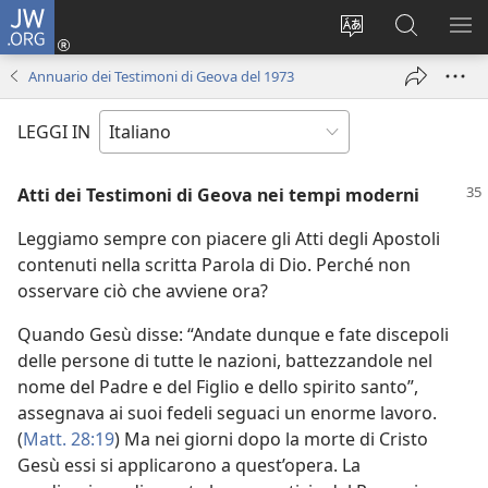
JW.ORG
Accedi
(apre
Modificare
Cerca
MO
una
la
in
ME
Annuario dei Testimoni di Geova del 1973
nuova
lingua
JW.ORG
finestra)
del
LEGGI IN
sito
Atti dei Testimoni di Geova nei tempi moderni
Leggiamo sempre con piacere gli Atti degli Apostoli
contenuti nella scritta Parola di Dio. Perché non
osservare ciò che avviene ora?
Quando Gesù disse: “Andate dunque e fate discepoli
delle persone di tutte le nazioni, battezzandole nel
nome del Padre e del Figlio e dello spirito santo”,
assegnava ai suoi fedeli seguaci un enorme lavoro.
(
Matt. 28:19
) Ma nei giorni dopo la morte di Cristo
Gesù essi si applicarono a quest’opera. La