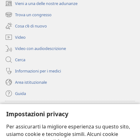
Vieni a una delle nostre adunanze
(apre
una
Trova un congresso
(apre
nuova
una
finestra)
Cosa c’è di nuovo
nuova
finestra)
Video
Video con audiodescrizione
Cerca
Informazioni per i medici
Area istituzionale
Guida
Donazioni
(apre
Impostazioni privacy
una
nuova
Per assicurarti la migliore esperienza su questo sito,
BIBLIOTECA ONLINE Watchtower
(apre
finestra)
usiamo cookie e tecnologie simili. Alcuni cookie
una
®