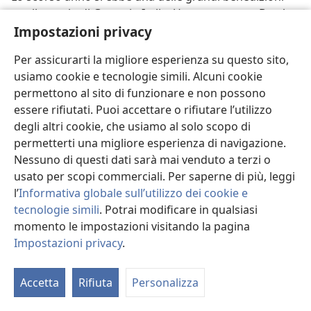
per il popolo di Geova in Italia. Una nuova casa Betel,
costruita alla periferia di Roma quasi esclusivamente
Impostazioni privacy
da Testimoni, fu dedicata il 27 maggio 1972 durante
Per assicurarti la migliore esperienza su questo sito,
una visita del fratello Knorr. Tutti quelli che avevano
usiamo cookie e tecnologie simili. Alcuni cookie
partecipato al lavoro di costruzione furono invitati ad
permettono al sito di funzionare e non possono
assistere, insieme alla famiglia Betel, e 273 persone
essere rifiutati. Puoi accettare o rifiutare l’utilizzo
gremirono la Sala del Regno dell’edificio. Il giorno
degli altri cookie, che usiamo al solo scopo di
dopo il fratello Knorr parlò a 15.700 presenti nello
permetterti una migliore esperienza di navigazione.
Stadio Flaminio di Roma.
Nessuno di questi dati sarà mai venduto a terzi o
Principiando con
La Torre di Guardia
del 1° giugno e
usato per scopi commerciali. Per saperne di più, leggi
con
Svegliatevi!
dell’8 giugno, la Società cominciò a far
l’
Informativa globale sull’utilizzo dei cookie e
stampare questi periodici in Italia da una ditta
tecnologie simili
. Potrai modificare in qualsiasi
commerciale. Le riviste sono spedite dai fratelli dalla
momento le impostazioni visitando la pagina
nuova sede filiale. I testimoni di Geova italiani sono
Impostazioni privacy
.
M
lieti di ricevere così le riviste più presto, e si crede che
l’
ora la distribuzione delle riviste aumenti grandemente.
Accetta
Rifiuta
Personalizza
Lo scorso anno il nuovo massimo di 25.810