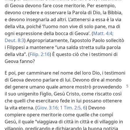
di Geova devono fare cose meritorie. Per esempio,
devono credere e osservare la Parola di Dio, la Bibbia,
e devono insegnarla ad altri. L’attenersi a essa è la via
della vita, poiché ‘l’uomo non vive di solo pane, ma di
ogni espressione della bocca di Geova’. (
Matt. 4:4;
Deut. 8:3
) Appropriatamente, l’apostolo Paolo sollecitò
i Filippesi a mantenere “una salda stretta sulla parola
della vita”. (
Filip. 2:16
) È questo ciò che i testimoni di
Geova fanno?
E poi, per camminare nel nome del loro Dio, i testimoni
di Geova devono parlare di lui. Devono dire al mondo
del genere umano quale amore mostrò
provvedendo
il suo unigenito Figlio, Gesù Cristo, come riscatto così
che quelli che esercitano fede in lui possano ottenere
la vita eterna. (
Giov. 3:16;
1 Tim. 2:5, 6
) Devono
compiere opere meritorie come quelle che compì
Gesù, il quale “viaggiava di città in città e di villaggio in
villaggio, predicando e dichiarando la buona notizia