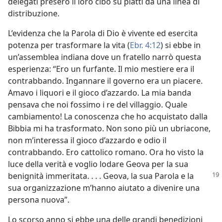
delegati presero il loro cibo su piatti da una linea di
distribuzione.
L’evidenza che la Parola di Dio è vivente ed esercita
potenza per trasformare la vita (
Ebr. 4:12
) si ebbe in
un’assemblea indiana dove un fratello narrò questa
esperienza: “Ero un furfante. Il mio mestiere era il
contrabbando. Ingannare il governo era un piacere.
Amavo i liquori e il gioco d’azzardo. La mia banda
pensava che noi fossimo i re del villaggio. Quale
cambiamento! La conoscenza che ho acquistato dalla
Bibbia mi ha trasformato. Non sono più un ubriacone,
non m’interessa il gioco d’azzardo e odio il
contrabbando. Ero cattolico romano. Ora ho visto la
luce della verità e voglio lodare Geova per la sua
benignità
immeritata. . . . Geova, la sua Parola e la
sua organizzazione m’hanno aiutato a divenire una
persona nuova”.
Lo scorso anno si ebbe una delle grandi benedizioni