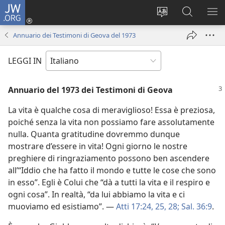
JW.ORG
Accedi
(apre
Modificare
Cerca
MO
una
la
in
ME
Annuario dei Testimoni di Geova del 1973
nuova
lingua
JW.ORG
finestra)
del
LEGGI IN
sito
Annuario del 1973 dei Testimoni di Geova
La vita è qualche cosa di meraviglioso! Essa è preziosa,
poiché senza la vita non possiamo fare assolutamente
nulla. Quanta gratitudine dovremmo dunque
mostrare d’essere in vita! Ogni giorno le nostre
preghiere di ringraziamento possono ben ascendere
all’“Iddio che ha fatto il mondo e tutte le cose che sono
in esso”. Egli è Colui che “dà a tutti la vita e il respiro e
ogni cosa”. In realtà, “da lui abbiamo la vita e ci
muoviamo ed esistiamo”. —
Atti 17:24, 25,
28;
Sal. 36:9
.