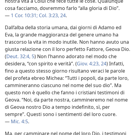
nostra vita a Colui che fece tutte le cose. Qualunque
cosa facciamo, dovremmo farlo “alla gloria di Dio”.
—
1 Cor. 10:31;
Col. 3:23, 24
.
Dall’alba della storia umana, dai giorni di Adamo ed
Eva, la grande maggioranza del genere umano ha
trascorso la vita in modo inutile. Non hanno avuto una
giusta relazione con il loro perfetto Fattore, Geova Dio.
(
Deut. 32:4, 5
) Non l’hanno adorato nel modo che
desidera, “con spirito e verità”. (
Giov. 4:23, 24
) Infatti,
fino a questo stesso giorno risultano veraci le parole
del profeta ebreo Michea: “Tutti i popoli, da parte loro,
cammineranno ciascuno nel nome del suo dio”. Ma
questo non è quello che fanno i cristiani testimoni di
Geova. “Noi, da parte nostra, cammineremo nel nome
di Geova nostro Dio a tempo indefinito, sì, per
sempre”. Questi sono i sentimenti del loro cuore.
—
Mic. 4:5
.
Ma, per camminare nel nome del loro Dio, i testimoni