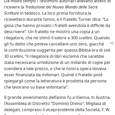
Da molto tempo i Testimoni austriaci avevano atteso di
ricevere la
Traduzione del Nuovo Mondo delle Sacre
Scritture
in tedesco. La loro prima fornitura la
ricevettero durante l’anno, e il fratello Turner dice: “La
gioia che hanno provato i fratelli avendola è difficile da
descrivere”. Un fratello ne mostrò una copia a un
rilegatore, che ne stimò il valore a 300 scellini. Quando
gli fu detto
che poteva cancellare uno zero, giacché
la contribuzione suggerita per questa Bibbia era di soli
30 scellini, “il rilegatore di libri esclamò che sarebbe
stata necessaria un’edizione di un miliardo di copie per
scendere a tale prezzo, o che la nostra opera doveva
esser finanziata da milionari. Quindi il fratello poté
spiegargli come la letteratura è prodotta da persone
che lavorano su base volontaria”.
Il grande avvenimento dell’anno fu a Vienna, in Austria,
l’Assemblea di Distretto “Dominio Divino”. Migliaia di
delegati, compreso il vicepresidente della Società, F. W.