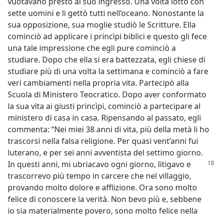
vuotavano presto al suo ingresso. Una volta lottò con
sette uomini e li gettò tutti nell’oceano. Nonostante la
sua opposizione, sua moglie studiò le Scritture. Ella
cominciò ad applicare i princìpi biblici e questo gli fece
una tale impressione che egli pure cominciò a
studiare. Dopo che ella si era battezzata, egli chiese di
studiare più di una volta la settimana e cominciò a fare
veri cambiamenti nella propria vita. Partecipò alla
Scuola di Ministero Teocratico. Dopo aver conformato
la sua vita ai giusti princìpi, cominciò a partecipare al
ministero di casa in casa. Ripensando al passato, egli
commenta: “Nei miei 38 anni di vita, più della metà li ho
trascorsi nella falsa religione. Per quasi vent’anni fui
luterano, e per sei anni avventista del settimo giorno.
In questi anni, mi ubriacavo ogni giorno, litigavo e
trascorrevo più tempo in carcere che nel villaggio,
provando molto dolore e afflizione. Ora sono molto
felice di conoscere la verità. Non bevo più e, sebbene
io sia materialmente povero, sono molto felice nella