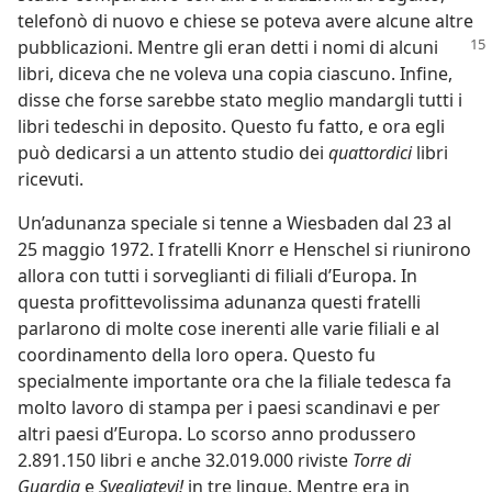
telefonò di nuovo e chiese se poteva avere alcune altre
pubblicazioni. Mentre
gli eran detti i nomi di alcuni
libri, diceva che ne voleva una copia ciascuno. Infine,
disse che forse sarebbe stato meglio mandargli tutti i
libri tedeschi in deposito. Questo fu fatto, e ora egli
può dedicarsi a un attento studio dei
quattordici
libri
ricevuti.
Un’adunanza speciale si tenne a Wiesbaden dal 23 al
25 maggio 1972. I fratelli Knorr e Henschel si riunirono
allora con tutti i sorveglianti di filiali d’Europa. In
questa profittevolissima adunanza questi fratelli
parlarono di molte cose inerenti alle varie filiali e al
coordinamento della loro opera. Questo fu
specialmente importante ora che la filiale tedesca fa
molto lavoro di stampa per i paesi scandinavi e per
altri paesi d’Europa. Lo scorso anno produssero
2.891.150 libri e anche 32.019.000 riviste
Torre di
Guardia
e
Svegliatevi!
in tre lingue. Mentre era in