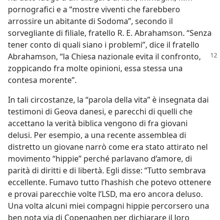
pornografici e a “mostre viventi che farebbero
arrossire un abitante di Sodoma”, secondo il
sorvegliante di filiale, fratello R. E. Abrahamson. “Senza
tener conto di quali siano i problemi”, dice il fratello
Abrahamson, “la
Chiesa nazionale evita il confronto,
zoppicando fra molte opinioni, essa stessa una
contesa morente”.
In tali circostanze, la “parola della vita” è insegnata dai
testimoni di Geova danesi, e parecchi di quelli che
accettano la verità biblica vengono di fra giovani
delusi. Per esempio, a una recente assemblea di
distretto un giovane narrò come era stato attirato nel
movimento “hippie” perché parlavano d’amore, di
parità di diritti e di libertà. Egli disse: “Tutto sembrava
eccellente. Fumavo tutto l’hashish che potevo ottenere
e provai parecchie volte l’LSD, ma ero ancora deluso.
Una volta alcuni miei compagni hippie percorsero una
ben nota via di Copenaghen per dichiarare il loro