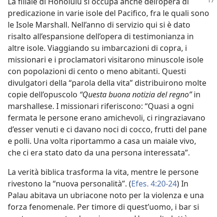
La filiale di Honolulu si occupa anche dell’opera di
predicazione in varie isole del Pacifico, fra le quali sono
le Isole Marshall. Nell’anno di servizio qui si è dato
risalto all’espansione dell’opera di testimonianza in
altre isole. Viaggiando su imbarcazioni di copra, i
missionari e i proclamatori visitarono minuscole isole
con popolazioni di cento o meno abitanti. Questi
divulgatori della “parola della vita” distribuirono molte
copie dell’opuscolo
“Questa buona notizia del regno”
in
marshallese. I missionari riferiscono: “Quasi a ogni
fermata le persone erano amichevoli, ci ringraziavano
d’esser venuti e ci davano noci di cocco, frutti del pane
e polli. Una volta riportammo a casa un maiale vivo,
che ci era stato dato da una persona interessata”.
La verità biblica trasforma la vita, mentre le persone
rivestono la “nuova personalità”. (
Efes. 4:20-24
) In
Palau abitava un ubriacone noto per la violenza e una
forza fenomenale. Per timore di quest’uomo, i bar si