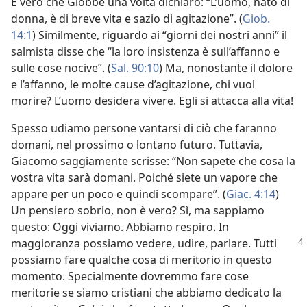
È vero che Giobbe una volta dichiarò: “L’uomo, nato di
donna, è di breve vita e sazio di agitazione”. (
Giob.
14:1
) Similmente, riguardo ai “giorni dei nostri anni” il
salmista disse che “la loro insistenza è sull’affanno e
sulle cose nocive”. (
Sal. 90:10
) Ma, nonostante il dolore
e l’affanno, le molte cause d’agitazione, chi vuol
morire? L’uomo desidera vivere. Egli si attacca alla vita!
Spesso udiamo persone vantarsi di ciò che faranno
domani, nel prossimo o lontano futuro. Tuttavia,
Giacomo saggiamente scrisse: “Non sapete che cosa la
vostra vita sarà domani. Poiché siete un vapore che
appare per un poco e quindi scompare”. (
Giac. 4:14
)
Un pensiero sobrio, non è vero? Sì, ma sappiamo
questo: Oggi viviamo. Abbiamo respiro. In
maggioranza possiamo vedere,
udire, parlare. Tutti
possiamo fare qualche cosa di meritorio in questo
momento. Specialmente dovremmo fare cose
meritorie se siamo cristiani che abbiamo dedicato la