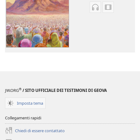
Opzioni
Opzioni
per
per
il
il
download
download
dei
dei
file
video
audio
“Chi
“Chi
è
è
dalla
dalla
parte
parte
di
®
JW.ORG
/ SITO UFFICIALE DEI TESTIMONI DI GEOVA
di
Geova?”
Geova?”
Imposta tema
Collegamenti rapidi
Chiedi di essere contattato