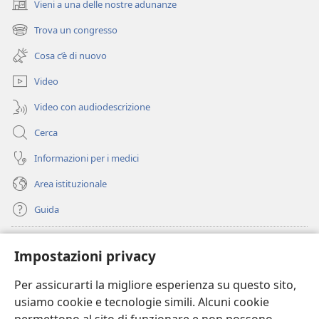
Vieni a una delle nostre adunanze
(apre
una
Trova un congresso
(apre
nuova
una
finestra)
Cosa c’è di nuovo
nuova
finestra)
Video
Video con audiodescrizione
Cerca
Informazioni per i medici
Area istituzionale
Guida
Donazioni
(apre
Impostazioni privacy
una
nuova
Per assicurarti la migliore esperienza su questo sito,
BIBLIOTECA ONLINE Watchtower
(apre
finestra)
usiamo cookie e tecnologie simili. Alcuni cookie
una
®
JW Hub
nuova