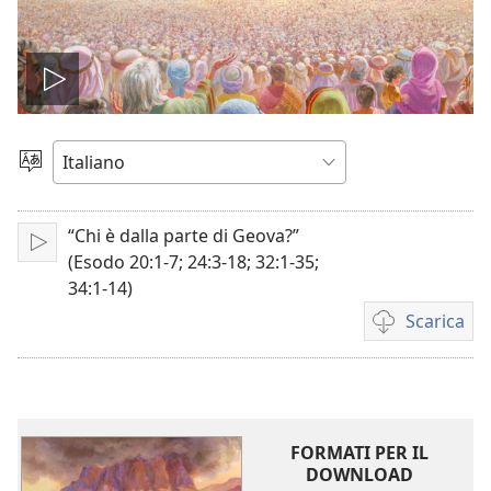
Play
Scegli
la
lingua
“Chi è dalla parte di Geova?”
Play
(Esodo 20:1-7; 24:3-18; 32:1-35;
34:1-14)
Scarica
Opzioni
per
il
download
dei
FORMATI PER IL
video
DOWNLOAD