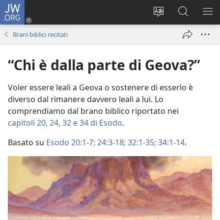
JW.ORG
Accedi
(apre
Modificare
Cerca
MO
una
la
in
ME
Brani biblici recitati
nuova
lingua
JW.ORG
finestra)
del
“Chi è dalla parte di Geova?”
sito
Voler essere leali a Geova o sostenere di esserlo è
diverso dal rimanere davvero leali a lui. Lo
comprendiamo dal brano biblico riportato nei
capitoli 20,
24,
32 e
34 di Esodo
.
Basato su
Esodo 20:1-7;
24:3-18;
32:1-35;
34:1-14
.