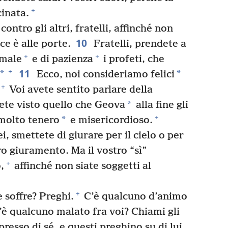
+
cinata.
 contro gli altri, fratelli, affinché non
10
ce è alle porte.
Fratelli, prendete a
+
+
 male
e di pazienza
i profeti, che
11
+
*
*
Ecco, noi consideriamo felici
+
Voi avete sentito parlare della
*
ete visto quello che Geova
alla fine gli
+
*
molto tenero
e misericordioso.
i, smettete di giurare per il cielo o per
tro giuramento. Ma il vostro “sì”
+
,
affinché non siate soggetti al
+
 soffre? Preghi.
C’è qualcuno d’animo
è qualcuno malato fra voi? Chiami gli
resso di sé, e questi preghino su di lui,