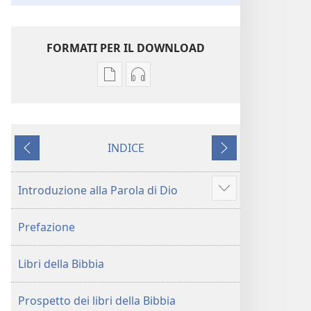
FORMATI PER IL DOWNLOAD
Opzioni
Opzioni
per
per
il
il
download
download
INDICE
delle
dei
Precedente
Successivo
pubblicazioni
file
Traduzione
audio
Introduzione alla Parola di Dio
Mostra
del
Traduzione
altro
Nuovo
del
Prefazione
Mondo
Nuovo
delle
Mondo
Libri della Bibbia
Sacre
delle
Scritture
Sacre
(Revisione 2017)
Scritture
Prospetto dei libri della Bibbia