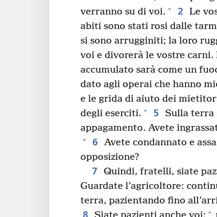
2
+
verranno su di voi.
Le vos
abiti sono stati rosi dalle tarm
si sono arrugginiti; la loro r
voi e divorerà le vostre carni.
accumulato sarà come un fuo
dato agli operai che hanno mie
e le grida di aiuto dei mietito
5
+
degli eserciti.
Sulla terra 
appagamento. Avete ingrassato 
6
+
Avete condannato e assass
opposizione?
7
Quindi, fratelli, siate pa
Guardate l’agricoltore: contin
terra, pazientando fino all’arr
8
+
Siate pazienti anche voi;