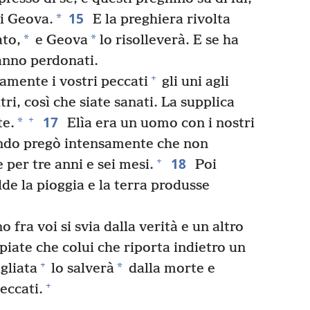
15
*
i Geova.
E la preghiera rivolta
*
*
ato,
e Geova
lo risolleverà. E se ha
anno perdonati.
+
amente i vostri peccati
gli uni agli
ltri, così che siate sanati. La supplica
17
+
*
te.
Elìa era un uomo con i nostri
ando pregò intensamente che non
18
+
 per tre anni e sei mesi.
Poi
dde la pioggia e la terra produsse
o fra voi si svia dalla verità e un altro
iate che colui che riporta indietro un
+
*
gliata
lo salverà
dalla morte e
+
eccati.