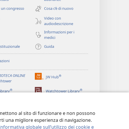
una
 un congresso
Cosa c’è di nuovo
nuova
finestra)
Video con
o
audiodescrizione
Informazioni per i
medici
istituzionale
Guida
zioni
LIOTECA ONLINE
®
JW Hub
(apre
htower
una
®
®
nuova
ibrary
Watchtower Library
finestra)
ermettono al sito di funzionare e non possono
terti una migliore esperienza di navigazione.
Informativa globale sull’utilizzo dei cookie e