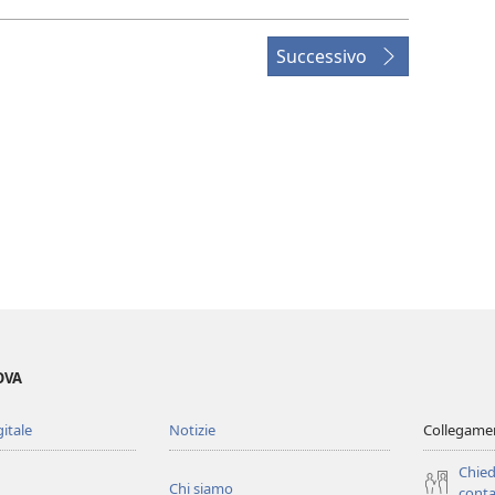
Successivo
OVA
gitale
Notizie
Collegamen
Chied
Chi siamo
conta