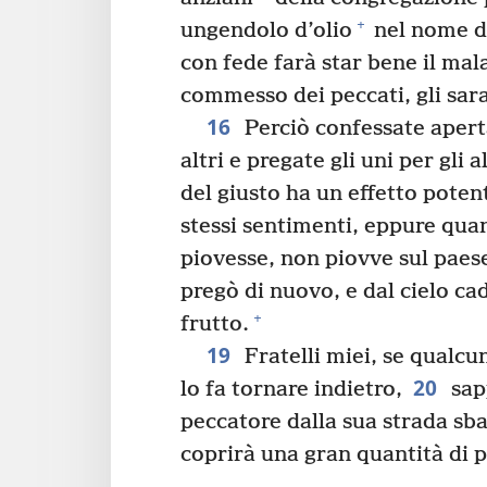
+
ungendolo d’olio
nel nome d
con fede farà star bene il mal
commesso dei peccati, gli sar
16
Perciò confessate apert
altri e pregate gli uni per gli a
del giusto ha un effetto poten
stessi sentimenti, eppure qu
piovesse, non piovve sul paese
pregò di nuovo, e dal cielo ca
+
frutto.
19
Fratelli miei, se qualcun
20
lo fa tornare indietro,
sapp
peccatore dalla sua strada sba
coprirà una gran quantità di p