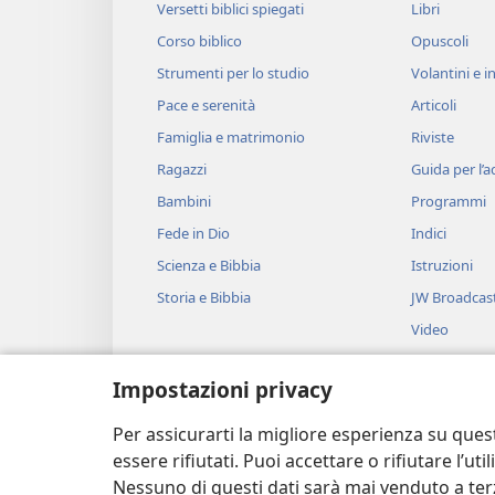
Versetti biblici spiegati
Libri
Corso biblico
Opuscoli
Strumenti per lo studio
Volantini e in
Pace e serenità
Articoli
Famiglia e matrimonio
Riviste
Ragazzi
Guida per l’
Bambini
Programmi
Fede in Dio
Indici
Scienza e Bibbia
Istruzioni
Storia e Bibbia
JW Broadcas
Video
Musica
Impostazioni privacy
Drammi bibli
Brani biblici 
Per assicurarti la migliore esperienza su ques
essere rifiutati. Puoi accettare o rifiutare l’u
Nessuno di questi dati sarà mai venduto a terz