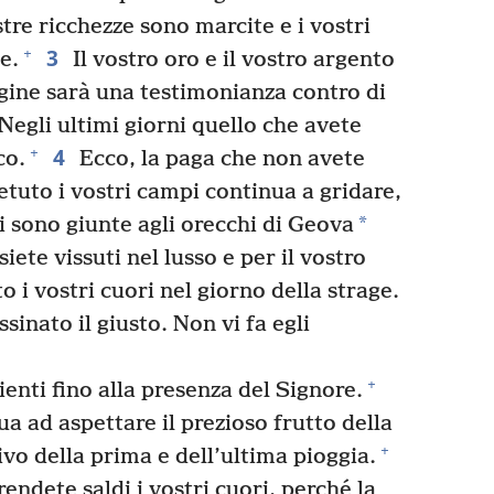
tre ricchezze sono marcite e i vostri
3
+
e.
Il vostro oro e il vostro argento
uggine sarà una testimonianza contro di
 Negli ultimi giorni quello che avete
4
+
co.
Ecco, la paga che non avete
tuto i vostri campi continua a gridare,
*
ri sono giunte agli orecchi di Geova
siete vissuti nel lusso e per il vostro
i vostri cuori nel giorno della strage.
inato il giusto. Non vi fa egli
+
zienti fino alla presenza del Signore.
ua ad aspettare il prezioso frutto della
+
ivo della prima e dell’ultima pioggia.
rendete saldi i vostri cuori, perché la