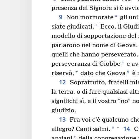
presenza del Signore si è avvi
9
*
Non mormorate
gli uni
+
siate giudicati.
Ecco, il Giudi
modello di sopportazione del
parlarono nel nome di Geova.
quelli che hanno perseverato.
+
perseveranza di Giobbe
e av
+
*
riservò,
dato che Geova
è 
12
Soprattutto, fratelli mie
la terra, o di fare qualsiasi al
significhi sì, e il vostro “no” no
giudizio.
13
Fra voi c’è qualcuno che
14
+
*
allegro? Canti salmi.
C’
+
anziani
della congregazione p