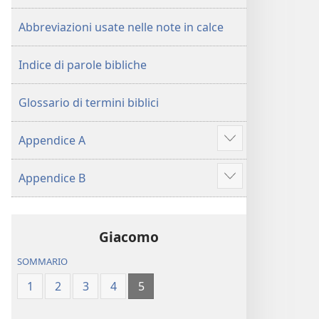
(Revisione 2017)
Abbreviazioni usate nelle note in calce
Indice di parole bibliche
Glossario di termini biblici
Appendice A
Mostra
altro
Appendice B
Mostra
altro
Giacomo
SOMMARIO
1
2
3
4
5