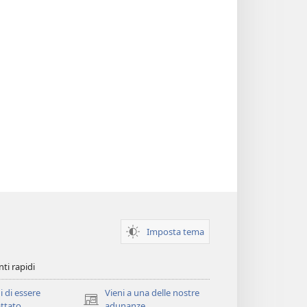
Imposta tema
ti rapidi
i di essere
Vieni a una delle nostre
(apre
ttato
adunanze