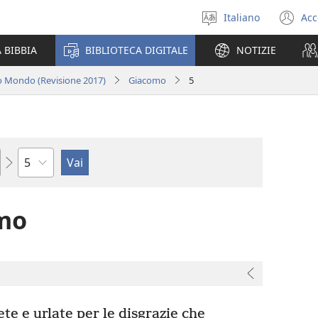
Italiano
Acc
Seleziona
(a
la
un
 BIBBIA
BIBLIOTECA DIGITALE
NOTIZIE
lingua
nu
fi
o Mondo (Revisione 2017)
Giacomo
5
Capitolo
omo
te e urlate per le disgrazie che