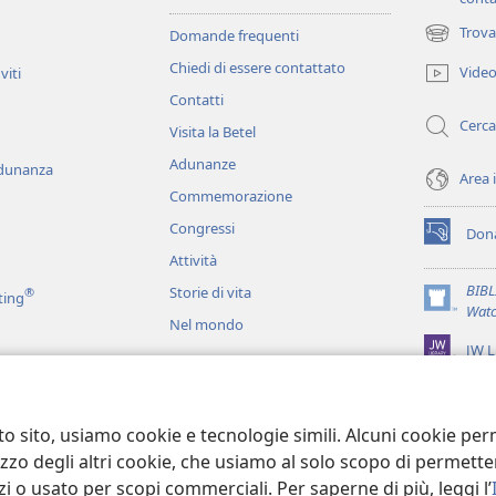
Trova
Domande frequenti
(apre
una
Chiedi di essere contattato
Vide
viti
nuova
Contatti
finestra)
Cerca
Visita la Betel
Adunanze
adunanza
Area 
Commemorazione
Congressi
Dona
(apre
Attività
una
nuova
BIB
Storie di vita
®
ting
finestra)
(apre
Watc
Nel mondo
una
JW L
nuova
finestra)
ci
recitati
to sito, usiamo cookie e tecnologie simili. Alcuni cookie p
tilizzo degli altri cookie, che usiamo al solo scopo di permet
i o usato per scopi commerciali. Per saperne di più, leggi l’