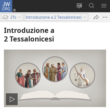
JW.ORG
Accedi
(apre
Modificare
Cerca
MO
una
la
in
ME
2Ts
Introduzione a 2 Tessalonicesi
nuova
lingua
JW.ORG
finestra)
del
Introduzione a
sito
2 Tessalonicesi
Play