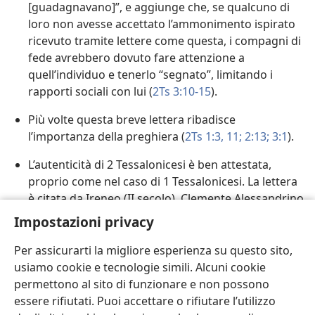
[guadagnavano]”, e aggiunge che, se qualcuno di
loro non avesse accettato l’ammonimento ispirato
ricevuto tramite lettere come questa, i compagni di
fede avrebbero dovuto fare attenzione a
quell’individuo e tenerlo “segnato”, limitando i
rapporti sociali con lui (
2Ts 3:10-15
).
Più volte questa breve lettera ribadisce
l’importanza della preghiera (
2Ts 1:3,
11;
2:13;
3:1
).
L’autenticità di 2 Tessalonicesi è ben attestata,
proprio come nel caso di 1 Tessalonicesi. La lettera
è citata da Ireneo (II secolo), Clemente Alessandrino
e Tertulliano (entrambi del II-III secolo), come pure
Impostazioni privacy
Giustino Martire
(II secolo), che a quanto pare si
riferisce a
2Ts 2:3
quando scrive dell’“uomo
Per assicurarti la migliore esperienza su questo sito,
dell’illegalità [o “del peccato”]”. Sia 1 che
usiamo cookie e tecnologie simili. Alcuni cookie
2 Tessalonicesi compaiono negli stessi cataloghi
permettono al sito di funzionare e non possono
antichi delle Scritture ispirate.
essere rifiutati. Puoi accettare o rifiutare l’utilizzo