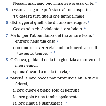
e
Nessun malvagio può rimanere presso di te;
5
nessun arrogante può stare al tuo cospetto.
f
Tu detesti tutti quelli che fanno il male;
g
6
distruggerai quelli che dicono menzogne.
h
*
Geova odia chi è violento
e subdolo.
i
7
Ma io, per l’abbondanza del tuo amore leale,
j
entrerò nella tua casa;
con timore reverenziale mi inchinerò verso il
k
*
tuo santo tempio.
8
O Geova, guidami nella tua giustizia a motivo dei
miei nemici,
l
spiana davanti a me la tua via,
9
perché la loro bocca non pronuncia nulla di cui
fidarsi,
il loro cuore è pieno solo di perfidia,
la loro gola è una tomba spalancata,
m
la loro lingua è lusinghiera.