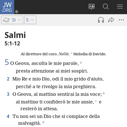
JW.ORG
Accedi
(apre
Modificare
Cerca
MO
una
la
in
ME
Sl
5
nuova
lingua
JW.ORG
finestra)
del
Salmi
sito
5:1-12
*
Al direttore del coro.
Neilòt.
Melodia di Davide.
5
a
O Geova, ascolta le mie parole,
presta attenzione ai miei sospiri.
2
Mio Re e mio Dio, odi il mio grido d’aiuto,
perché a te rivolgo la mia preghiera.
b
3
O Geova, al mattino sentirai la mia voce;
c
al mattino ti confiderò le mie ansie,
e
resterò in attesa.
4
Tu non sei un Dio che si compiace della
d
malvagità.