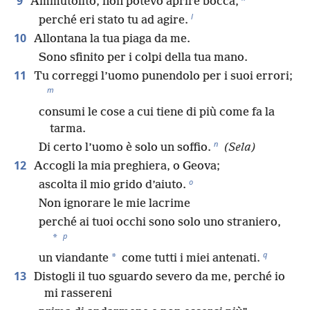
9
Ammutolito, non potevo aprire bocca,
l
perché eri stato tu ad agire.
10
Allontana la tua piaga da me.
Sono sfinito per i colpi della tua mano.
11
Tu correggi l’uomo punendolo per i suoi errori;
m
consumi le cose a cui tiene di più come fa la
tarma.
n
Di certo l’uomo è solo un soffio.
(Sela)
12
Accogli la mia preghiera, o Geova;
o
ascolta il mio grido d’aiuto.
Non ignorare le mie lacrime
perché ai tuoi occhi sono solo uno straniero,
p
*
q
*
un viandante
come tutti i miei antenati.
13
Distogli il tuo sguardo severo da me, perché io
mi rassereni