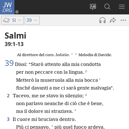
JW.ORG
Accedi
(apre
Modificare
Cerca
MO
una
la
in
ME
Sl
39
nuova
lingua
JW.ORG
finestra)
del
Salmi
sito
39:1-13
a
*
Al direttore del coro.
Iedutùn.
Melodia di Davide.
39
Dissi: “Starò attento alla mia condotta
b
per non peccare con la lingua.
c
Metterò la museruola alla mia bocca
finché davanti a me ci sarà gente malvagia”.
d
2
Tacevo, me ne stavo in silenzio;
non parlavo neanche di ciò che è bene,
*
ma il dolore mi straziava.
3
Il cuore mi bruciava dentro.
*
Più ci pensavo,
più quel fuoco ardeva.