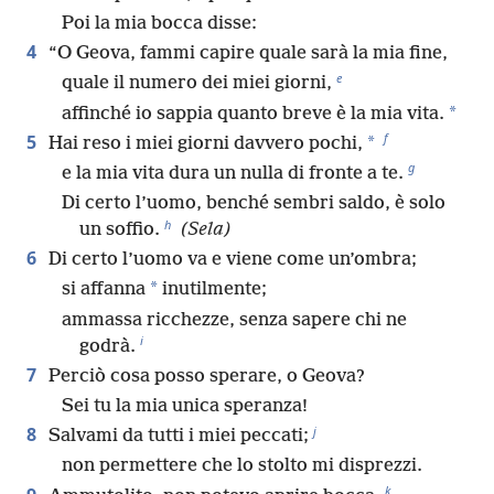
Poi la mia bocca disse:
4
“O Geova, fammi capire quale sarà la mia fine,
e
quale il numero dei miei giorni,
*
affinché io sappia quanto breve è la mia vita.
f
5
*
Hai reso i miei giorni davvero pochi,
g
e la mia vita dura un nulla di fronte a te.
Di certo l’uomo, benché sembri saldo, è solo
h
un soffio.
(Sela)
6
Di certo l’uomo va e viene come un’ombra;
*
si affanna
inutilmente;
ammassa ricchezze, senza sapere chi ne
i
godrà.
7
Perciò cosa posso sperare, o Geova?
Sei tu la mia unica speranza!
j
8
Salvami da tutti i miei peccati;
non permettere che lo stolto mi disprezzi.
k