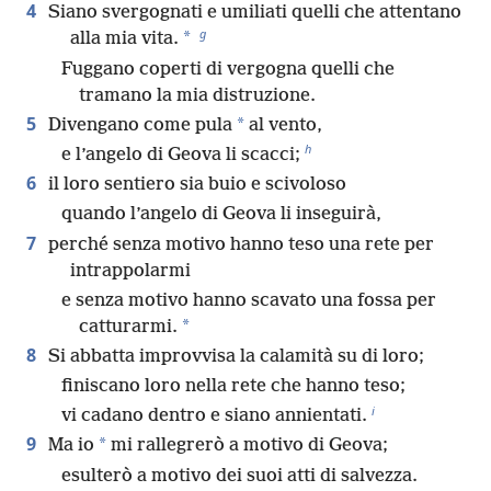
4
Siano svergognati e umiliati quelli che attentano
g
*
alla mia vita.
Fuggano coperti di vergogna quelli che
tramano la mia distruzione.
5
*
Divengano come pula
al vento,
h
e l’angelo di Geova li scacci;
6
il loro sentiero sia buio e scivoloso
quando l’angelo di Geova li inseguirà,
7
perché senza motivo hanno teso una rete per
intrappolarmi
e senza motivo hanno scavato una fossa per
*
catturarmi.
8
Si abbatta improvvisa la calamità su di loro;
finiscano loro nella rete che hanno teso;
i
vi cadano dentro e siano annientati.
9
*
Ma io
mi rallegrerò a motivo di Geova;
esulterò a motivo dei suoi atti di salvezza.