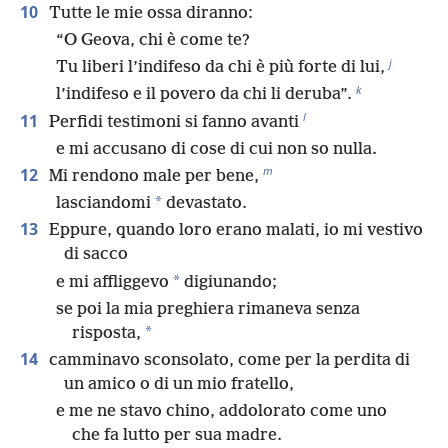
10
Tutte le mie ossa diranno:
“O Geova, chi è come te?
j
Tu liberi l’indifeso da chi è più forte di lui,
k
l’indifeso e il povero da chi li deruba”.
l
11
Perfidi testimoni si fanno avanti
e mi accusano di cose di cui non so nulla.
m
12
Mi rendono male per bene,
*
lasciandomi
devastato.
13
Eppure, quando loro erano malati, io mi vestivo
di sacco
*
e mi affliggevo
digiunando;
se poi la mia preghiera rimaneva senza
*
risposta,
14
camminavo sconsolato, come per la perdita di
un amico o di un mio fratello,
e me ne stavo chino, addolorato come uno
che fa lutto per sua madre.