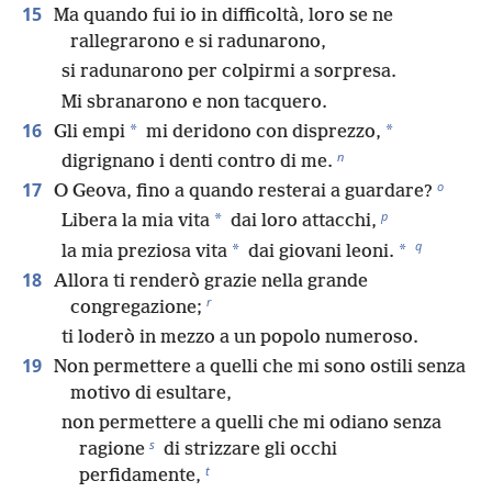
15
Ma quando fui io in difficoltà, loro se ne
rallegrarono e si radunarono,
si radunarono per colpirmi a sorpresa.
Mi sbranarono e non tacquero.
16
*
*
Gli empi
mi deridono con disprezzo,
n
digrignano i denti contro di me.
o
17
O Geova, fino a quando resterai a guardare?
p
*
Libera la mia vita
dai loro attacchi,
q
*
*
la mia preziosa vita
dai giovani leoni.
18
Allora ti renderò grazie nella grande
r
congregazione;
ti loderò in mezzo a un popolo numeroso.
19
Non permettere a quelli che mi sono ostili senza
motivo di esultare,
non permettere a quelli che mi odiano senza
s
ragione
di strizzare gli occhi
t
perfidamente,