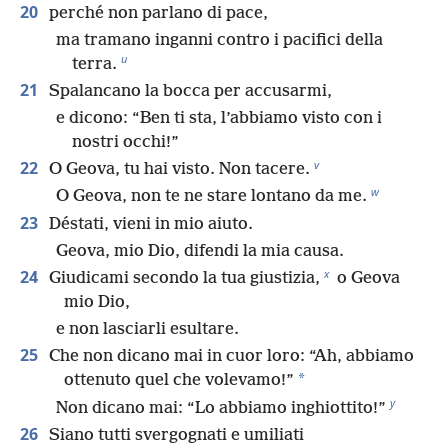
20
perché non parlano di pace,
ma tramano inganni contro i pacifici della
u
terra.
21
Spalancano la bocca per accusarmi,
e dicono: “Ben ti sta, l’abbiamo visto con i
nostri occhi!”
v
22
O Geova, tu hai visto. Non tacere.
w
O Geova, non te ne stare lontano da me.
23
Déstati, vieni in mio aiuto.
Geova, mio Dio, difendi la mia causa.
x
24
Giudicami secondo la tua giustizia,
o Geova
mio Dio,
e non lasciarli esultare.
25
Che non dicano mai in cuor loro: “Ah, abbiamo
*
ottenuto quel che volevamo!”
y
Non dicano mai: “Lo abbiamo inghiottito!”
26
Siano tutti svergognati e umiliati