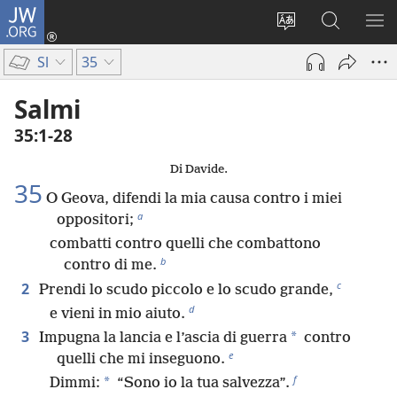
JW.ORG
Accedi
(apre
Modificare
Cerca
MO
una
la
in
ME
Sl
35
nuova
lingua
JW.ORG
finestra)
del
Salmi
sito
35:1-28
Di Davide.
35
O Geova, difendi la mia causa contro i miei
a
oppositori;
combatti contro quelli che combattono
b
contro di me.
c
2
Prendi lo scudo piccolo e lo scudo grande,
d
e vieni in mio aiuto.
3
*
Impugna la lancia e l’ascia di guerra
contro
e
quelli che mi inseguono.
f
*
Dimmi:
“Sono io la tua salvezza”.