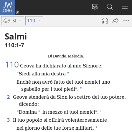
JW.ORG
Accedi
(apre
Modificare
Cerca
MO
una
la
in
ME
Sl
110
nuova
lingua
JW.ORG
finestra)
del
Salmi
sito
110:1-7
Di Davide. Melodia.
110
Geova ha dichiarato al mio Signore:
a
“Siedi alla mia destra
finché non avrò fatto dei tuoi nemici uno
b
sgabello per i tuoi piedi”.
2
Geova stenderà da Sìon lo scettro del tuo potere,
dicendo:
c
*
“Domina
in mezzo ai tuoi nemici”.
3
Il tuo popolo si offrirà volenterosamente
*
nel giorno delle tue forze militari.