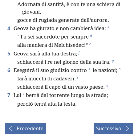
Adornata di santità, è con te una schiera di
giovani,
gocce di rugiada generate dall’aurora.
4
*
Geova ha giurato e non cambierà idea:
d
“Tu sei sacerdote per sempre
e
alla maniera di Melchìsedec!”
f
5
Geova sarà alla tua destra;
g
schiaccerà i re nel giorno della sua ira.
h
6
*
Eseguirà il suo giudizio contro
le nazioni;
i
farà mucchi di cadaveri;
*
schiaccerà il capo di un vasto paese.
7
*
Lui
berrà dal torrente lungo la strada;
perciò terrà alta la testa.
Precedente
Successivo