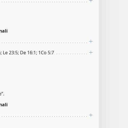
nali
; Le 23:5; De 16:1; 1Co 5:7
e”.
nali