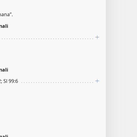
mana”.
nali
nali
; Sl 99:6
nali