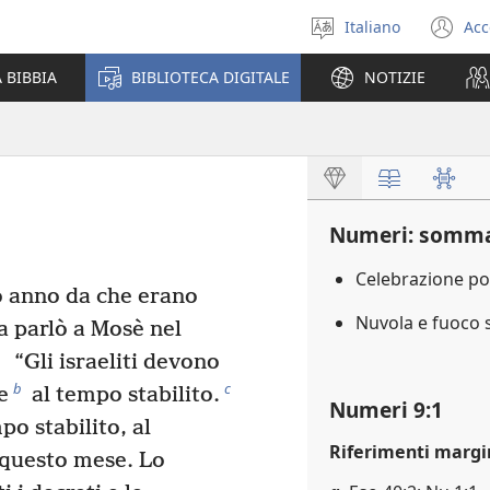
Italiano
Acc
Seleziona
(a
la
un
 BIBBIA
BIBLIOTECA DIGITALE
NOTIZIE
lingua
nu
fi
Numeri: somma
Celebrazione po
 anno da che erano
Nuvola e fuoco 
a parlò a Mosè nel
2
“Gli israeliti devono
b
c
e
al tempo stabilito.
Numeri 9:1
o stabilito, al
Riferimenti margi
 questo mese. Lo