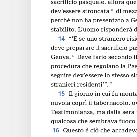
sacrificio pasquale, allora qu
*
dev’essere stroncata
di mezz
perché non ha presentato a Ge
stabilito. L’uomo risponderà 
14
“‘E se uno straniero risi
deve preparare il sacrificio p
o
Geova.
Deve farlo secondo il
procedura che regolano la Pa
seguire dev’essere lo stesso si
q
stranieri residenti’”.
15
Il giorno in cui fu mont
nuvola coprì il tabernacolo, o
Testimonianza, ma dalla sera 
qualcosa che sembrava fuoco r
16
Questo è ciò che accadeva