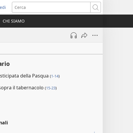
edi
pre
Cerca
a
CHI SIAMO
ova
nestra)
rio
sticipata della Pasqua
(
1-14
)
sopra il tabernacolo
(
15-23
)
nali