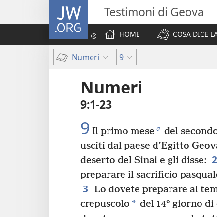
JW.ORG
Testimoni di Geova
HOME
COSA DICE LA
Numeri
9
Numeri
9:1-23
9
a
Il primo mese
del secondo
usciti dal paese d’Egitto Geov
deserto del Sinai e gli disse:
preparare il sacrificio pasqual
3
Lo dovete preparare al temp
*
crepuscolo
del 14º giorno di