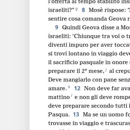
l’offerta al tempo stabilito ins
8
g
israeliti?”
Mosè rispose: “
sentire cosa comanda Geova ri
9
Quindi Geova disse a Mo
israeliti: ‘Chiunque tra voi o t
diventi impuro per aver tocc
si trovi lontano in viaggio d
il sacrificio pasquale in onore
j
preparare il 2º mese,
al crep
Deve mangiarlo con pane senza
12
k
amare.
Non deve far avan
l
mattino
e non gli deve rompe
deve preparare secondo tutti i 
13
Pasqua.
Ma se un uomo fo
trovasse in viaggio e trascuras