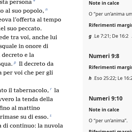
*
esta persona
Note in calce
n
o al suo popolo,
O “per un’anima u
ova l’offerta al tempo
Riferimenti margi
del suo peccato.
g
Le 7:21; De 16:2
ede tra voi, anche lui
asquale in onore di
 decreto e la
Numeri 9:8
p
squa.
Il decreto da
Riferimenti margi
a per voi che per gli
h
Eso 25:22; Le 16:2
r
ato il tabernacolo,
la
Numeri 9:10
vvero la tenda della
fino al mattino
Note in calce
s
imase su di esso.
O “per un’anima”.
 di continuo: la nuvola
Riferimenti margi