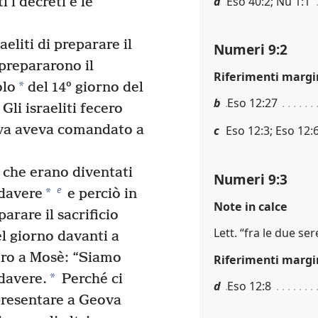
a
Eso 40:2; Nu 1:1
 i decreti e le
eliti di preparare il
Numeri 9:2
prepararono il
Riferimenti margi
*
olo
del 14º giorno del
b
Eso 12:27
Gli israeliti fecero
ova aveva comandato a
c
Eso 12:3; Eso 12:6
 che erano diventati
Numeri 9:3
e
*
adavere
e perciò in
Note in calce
rare il sacrificio
Lett. “fra le due ser
l giorno davanti a
ero a Mosè: “Siamo
Riferimenti margi
*
davere.
Perché ci
d
Eso 12:8
presentare a Geova