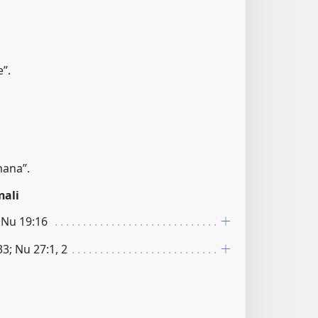
e”.
mana”.
nali
 Nu 19:16
3; Nu 27:1, 2