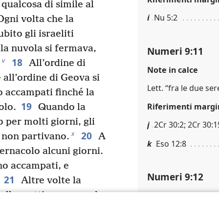
 qualcosa di simile al
i
Nu 5:2
gni volta che la
bito gli israeliti
 la nuvola si fermava,
Numeri 9:11
18
v
All’ordine di
Note in calce
e all’ordine di Geova si
Lett. “fra le due ser
 accampati finché la
19
Riferimenti margi
olo.
Quando la
 per molti giorni, gli
j
2Cr 30:2; 2Cr 30:1
20
x
e non partivano.
A
k
Eso 12:8
bernacolo alcuni giorni.
no accampati, e
Numeri 9:12
21
Altre volte la
 alla mattina, e quando
Riferimenti margi
tivano. Che fosse giorno
l
Eso 12:10