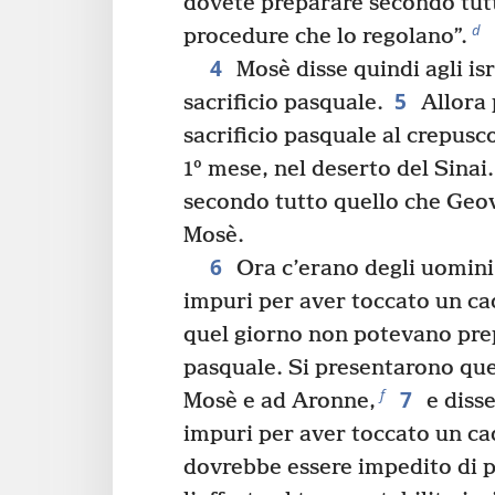
dovete preparare secondo tutti
d
procedure che lo regolano”.
4
Mosè disse quindi agli isra
5
sacrificio pasquale.
Allora 
sacrificio pasquale al crepusc
1º mese, nel deserto del Sinai. 
secondo tutto quello che Ge
Mosè.
6
Ora c’erano degli uomini
impuri per aver toccato un c
quel giorno non potevano prepa
pasquale. Si presentarono que
7
f
Mosè e ad Aronne,
e diss
impuri per aver toccato un ca
dovrebbe essere impedito di 