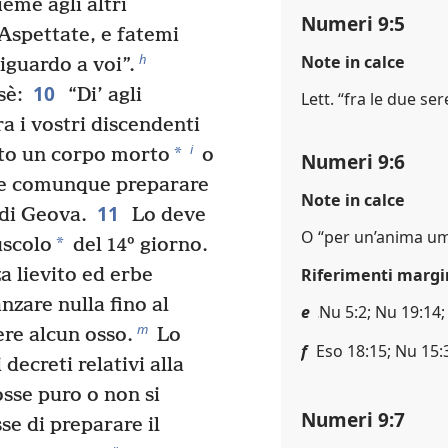
ieme agli altri
Numeri 9:5
Aspettate, e fatemi
h
Note in calce
guardo a voi”.
10
sè:
“Di’ agli
Lett. “fra le due ser
ra i vostri discendenti
i
*
ato un corpo morto
o
Numeri 9:6
eve comunque preparare
Note in calce
11
 di Geova.
Lo deve
O “per un’anima u
*
uscolo
del 14º giorno.
 lievito ed erbe
Riferimenti margi
zare nulla fino al
e
Nu 5:2; Nu 19:14;
m
re alcun osso.
Lo
f
Eso 18:15; Nu 15:3
decreti relativi alla
sse puro o non si
Numeri 9:7
se di preparare il