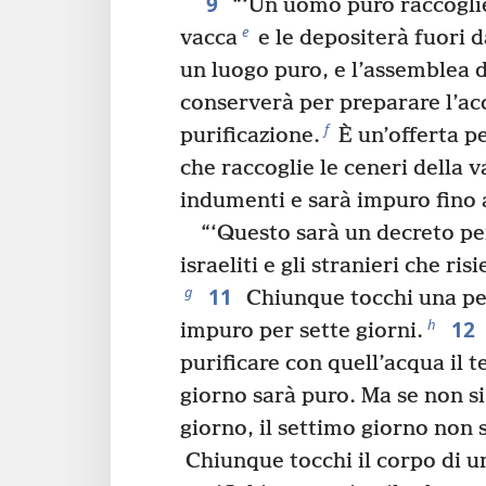
9
“‘Un uomo puro raccoglie
e
vacca
e le depositerà fuori 
un luogo puro, e l’assemblea de
conserverà per preparare l’ac
f
purificazione.
È un’offerta pe
che raccoglie le ceneri della v
indumenti e sarà impuro fino a
“‘Questo sarà un decreto p
israeliti e gli stranieri che ri
11
g
Chiunque tocchi una p
12
h
impuro per sette giorni.
purificare con quell’acqua il t
giorno sarà puro. Ma se non si 
giorno, il settimo giorno non 
Chiunque tocchi il corpo di 