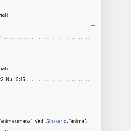
nali
21
nali
22; Nu 15:15
un’anima umana”. Vedi
Glossario
, “anima”.