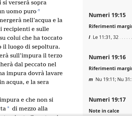
i si verserà sopra
n
un uomo puro
Numeri 19:15
mergerà nell’acqua e la
Riferimenti margi
i recipienti e sulle
l
Le 11:31, 32
su colui che ha toccato
o il luogo di sepoltura.
rà sull’impura il terzo
Numeri 19:16
icherà dal peccato nel
Riferimenti margi
na impura dovrà lavare
m
Nu 19:11; Nu 31
in acqua, e la sera
Numeri 19:17
impura e che non si
*
ata
di mezzo alla
Note in calce
ntaminato il santuario
Lett. “acqua viva”, 
a spruzzata l’acqua per