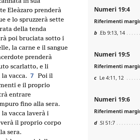
cannata in sua
Numeri 19:4
ote Eleàzaro prenderà
ue e lo spruzzerà sette
Riferimenti margi
rata della tenda
b
Eb 9:13, 14
rà poi bruciata sotto i
lle, la carne e il sangue
Numeri 19:5
sacerdote prenderà
Riferimenti margi
to scarlatto, e li
7
 la vacca.
Poi il
c
Le 4:11, 12
menti e il proprio
trà entrare
Numeri 19:6
puro fino alla sera.
Riferimenti margi
la vacca laverà i
d
Sl 51:7
verà il proprio corpo
la sera.