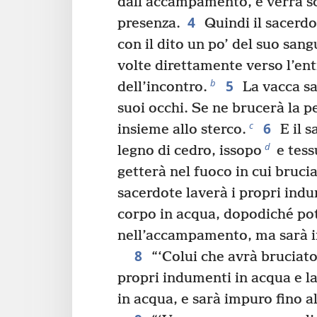
dall’accampamento, e verrà s
4
presenza.
Quindi il sacerd
con il dito un po’ del suo sang
volte direttamente verso l’ent
5
b
dell’incontro.
La vacca sa
suoi occhi. Se ne brucerà la pe
6
c
insieme allo sterco.
E il 
d
legno di cedro, issopo
e tessu
getterà nel fuoco in cui brucia
sacerdote laverà i propri indu
corpo in acqua, dopodiché po
nell’accampamento, ma sarà im
8
“‘Colui che avrà bruciato 
propri indumenti in acqua e la
in acqua, e sarà impuro fino al