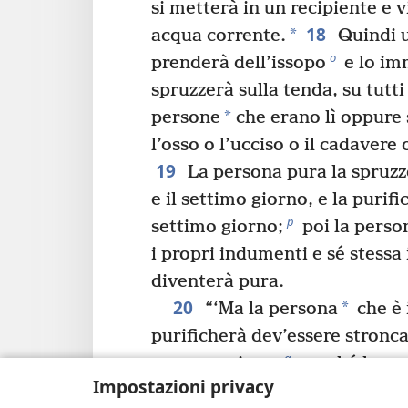
si metterà in un recipiente e v
18
*
acqua corrente.
Quindi 
o
prenderà dell’issopo
e lo im
spruzzerà sulla tenda, su tutti 
*
persone
che erano lì oppure 
l’osso o l’ucciso o il cadavere 
19
La persona pura la spruzze
e il settimo giorno, e la purif
p
settimo giorno;
poi la perso
i propri indumenti e sé stessa 
diventerà pura.
20
*
“‘Ma la persona
che è 
purificherà dev’essere stronc
q
congregazione,
perché ha co
Impostazioni privacy
di Geova. Su di lei non è stat