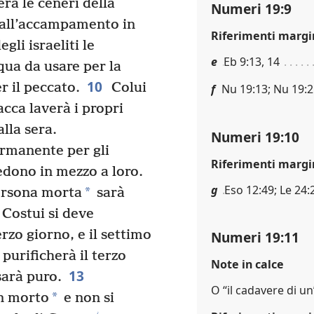
rà le ceneri della
Numeri 19:9
dall’accampamento in
Riferimenti margi
gli israeliti le
e
Eb 9:13, 14
qua da usare per la
10
r il peccato.
Colui
f
Nu 19:13; Nu 19:
acca laverà i propri
lla sera.
Numeri 19:10
ermanente per gli
Riferimenti margi
siedono in mezzo a loro.
g
Eso 12:49; Le 24:
*
ersona morta
sarà
Costui si deve
erzo giorno, e il settimo
Numeri 19:11
purificherà il terzo
Note in calce
13
sarà puro.
O “il cadavere di 
*
un morto
e non si