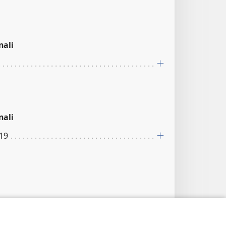
nali
nali
:19
cioè non stagnante.