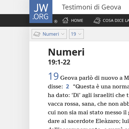
JW.ORG
Testimoni di Geova
HOME
COSA DICE LA
Numeri
19
Numeri
19:1-22
19
Geova parlò di nuovo a M
2
disse:
“Questa è una norma
ha dato: ‘Di’ agli israeliti ch
vacca rossa, sana, che non abb
cui non sia mai stato messo il
dare al sacerdote Eleàzaro; lui