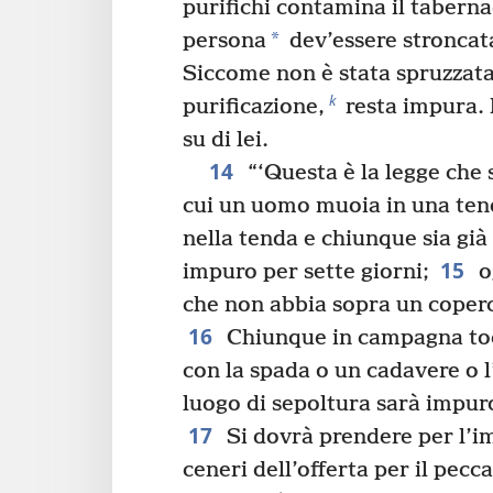
purifichi contamina il tabern
*
persona
dev’essere stroncat
Siccome non è stata spruzzata 
k
purificazione,
resta impura. 
su di lei.
14
“‘Questa è la legge che s
cui un uomo muoia in una ten
nella tenda e chiunque sia già
15
impuro per sette giorni;
o
che non abbia sopra un coperc
16
Chiunque in campagna toc
con la spada o un cadavere o 
luogo di sepoltura sarà impuro
17
Si dovrà prendere per l’i
ceneri dell’offerta per il pecc