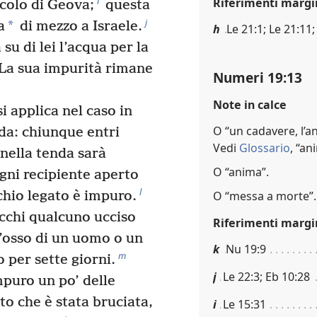
i
Riferimenti margi
acolo di Geova;
questa
j
*
a
di mezzo a Israele.
h
Le 21:1; Le 21:11
su di lei l’acqua per la
La sua impurità rimane
Numeri 19:13
Note in calce
i applica nel caso in
O “un cadavere, l’
da: chiunque entri
Vedi
Glossario
, “an
 nella tenda sarà
O “anima”.
gni recipiente aperto
l
O “messa a morte”.
hio legato è impuro.
chi qualcuno ucciso
Riferimenti margi
l’osso di un uomo o un
k
Nu 19:9
m
 per sette giorni.
j
Le 22:3; Eb 10:28
mpuro un po’ delle
ato che è stata bruciata,
i
Le 15:31