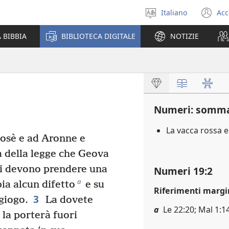
Italiano
Acc
Seleziona
(a
la
un
 BIBBIA
BIBLIOTECA DIGITALE
NOTIZIE
lingua
nu
fi
Numeri: somma
La vacca rossa e
osè e ad Aronne e
 della legge che Geova
e ti devono prendere una
Numeri 19:2
a
ia alcun difetto
e su
Riferimenti margi
3
 giogo.
La dovete
a
Le 22:20; Mal 1:1
 la porterà fuori