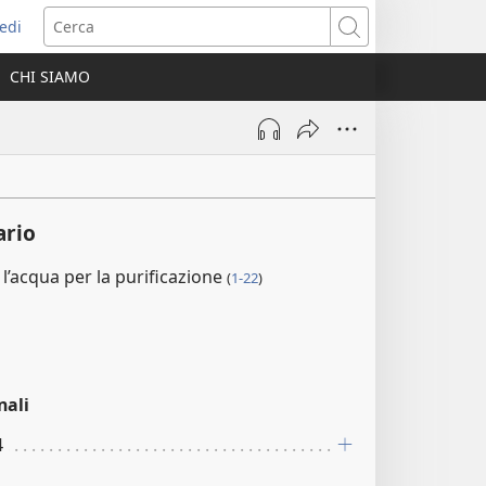
edi
pre
Cerca
a
CHI SIAMO
ova
nestra)
rio
 l’acqua per la purificazione
(
1-22
)
nali
4