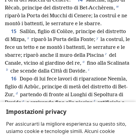
Porta dei Mucchi di Cenere.
Malchìa, figlio di
w
Rècab, principe del distretto di Bet-Acchèrem,
riparò la Porta dei Mucchi di Cenere; la costruì e ne
montò i battenti, le serrature e le sbarre.
15
Sallùn, figlio di Colòze, principe del distretto
x
y
di Mizpa,
riparò la Porta della Fonte;
la costruì, le
fece un tetto e ne montò i battenti, le serrature e le
z
sbarre; riparò anche il muro della Piscina
del
a
Canale, vicino al giardino del re,
fino alla Scalinata
b
c
che scende dalla Città di Davide.
16
Dopo di lui fece lavori di riparazione Neemìa,
figlio di Azbùc, principe di metà del distretto di Bet-
d
Zur,
partendo di fronte ai Luoghi di Sepoltura di
e
f
Davide
e arrivando fino alla piscina
artificiale e
Impostazioni privacy
fino alla Casa dei Potenti.
17
Dopo di lui fecero lavori di riparazione i leviti,
Per assicurarti la migliore esperienza su questo sito,
sotto Reùm, figlio di Bani; accanto a lui fece lavori di
usiamo cookie e tecnologie simili. Alcuni cookie
riparazione in rappresentanza del suo distretto