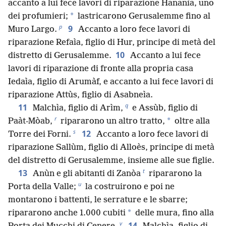
accanto a lui fece lavori di riparazione Hananìa, uno
*
dei profumieri;
lastricarono Gerusalemme fino al
p
9
Muro Largo.
Accanto a loro fece lavori di
riparazione Refaìa, figlio di Hur, principe di metà del
10
distretto di Gerusalemme.
Accanto a lui fece
lavori di riparazione di fronte alla propria casa
Iedaìa, figlio di Arumàf, e accanto a lui fece lavori di
riparazione Attùs, figlio di Asabneìa.
q
11
Malchìa, figlio di Arìm,
e Assùb, figlio di
r
*
Paàt-Mòab,
ripararono un altro tratto,
oltre alla
s
12
Torre dei Forni.
Accanto a loro fece lavori di
riparazione Sallùm, figlio di Alloès, principe di metà
del distretto di Gerusalemme, insieme alle sue figlie.
t
13
Anùn e gli abitanti di Zanòa
ripararono la
u
Porta della Valle;
la costruirono e poi ne
montarono i battenti, le serrature e le sbarre;
*
ripararono anche 1.000 cubiti
delle mura, fino alla
v
14