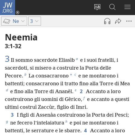
JW.ORG
Accedi
(apre
Modificare
Cerca
MO
una
la
in
ME
Ne
3
nuova
lingua
JW.ORG
finestra)
del
Neemia
sito
3:1-32
3
a
Il sommo sacerdote Eliasìb
e i suoi fratelli, i
sacerdoti, si misero a costruire la Porta delle
b
c
*
Pecore.
La consacrarono
e ne montarono i
battenti; consacrarono il tratto fino alla Torre di Mea
d
e
2
e fino alla Torre di Ananèl.
Accanto a loro
f
costruirono gli uomini di Gèrico,
e accanto a questi
ultimi costruì Zaccùr, figlio di Imri.
3
I figli di Assenàa costruirono la Porta dei Pesci;
g
h
ne fecero l’intelaiatura
e poi ne montarono i
4
battenti, le serrature e le sbarre.
Accanto a loro