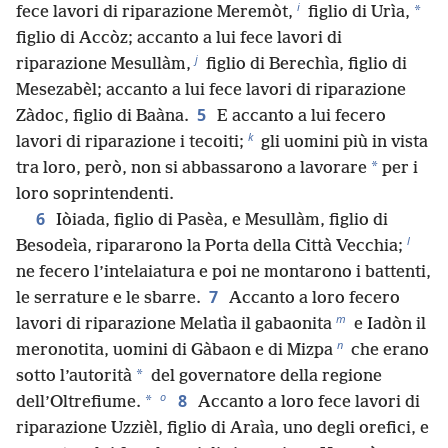
i
*
fece lavori di riparazione Meremòt,
figlio di Urìa,
figlio di Accòz; accanto a lui fece lavori di
j
riparazione Mesullàm,
figlio di Berechìa, figlio di
Mesezabèl; accanto a lui fece lavori di riparazione
5
Zàdoc, figlio di Baàna.
E accanto a lui fecero
k
lavori di riparazione i tecoiti;
gli uomini più in vista
*
tra loro, però, non si abbassarono a lavorare
per i
loro soprintendenti.
6
Iòiada, figlio di Pasèa, e Mesullàm, figlio di
l
Besodeìa, ripararono la Porta della Città Vecchia;
ne fecero l’intelaiatura e poi ne montarono i battenti,
7
le serrature e le sbarre.
Accanto a loro fecero
m
lavori di riparazione Melatìa il gabaonita
e Iadòn il
n
meronotita, uomini di Gàbaon e di Mizpa
che erano
*
sotto l’autorità
del governatore della regione
o
8
*
dell’Oltrefiume.
Accanto a loro fece lavori di
riparazione Uzzièl, figlio di Araìa, uno degli orefici, e