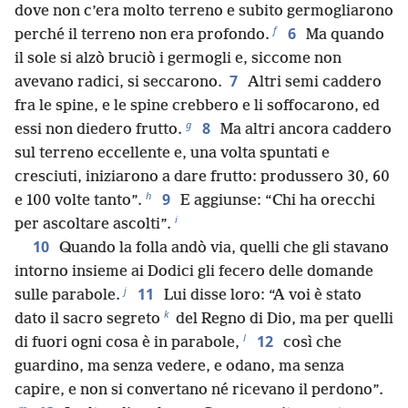
dove non c’era molto terreno e subito germogliarono
f
6
perché il terreno non era profondo.
Ma quando
il sole si alzò bruciò i germogli e, siccome non
7
avevano radici, si seccarono.
Altri semi caddero
fra le spine, e le spine crebbero e li soffocarono, ed
g
8
essi non diedero frutto.
Ma altri ancora caddero
sul terreno eccellente e, una volta spuntati e
cresciuti, iniziarono a dare frutto: produssero 30, 60
h
9
e 100 volte tanto”.
E aggiunse: “Chi ha orecchi
i
per ascoltare ascolti”.
10
Quando la folla andò via, quelli che gli stavano
intorno insieme ai Dodici gli fecero delle domande
j
11
sulle parabole.
Lui disse loro: “A voi è stato
k
dato il sacro segreto
del Regno di Dio, ma per quelli
l
12
di fuori ogni cosa è in parabole,
così che
guardino, ma senza vedere, e odano, ma senza
capire, e non si convertano né ricevano il perdono”.