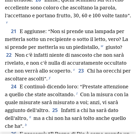
infruttuosa.
Infine, quelli seminati sul terreno
eccellente sono coloro che ascoltano la parola,
l’accettano e portano frutto, 30, 60 e 100 volte tanto”.
v
21
E aggiunse: “Non si prende una lampada per
metterla sotto un recipiente o sotto il letto, vero? La
w
si prende per metterla su un piedistallo,
giusto?
22
Non c’è infatti niente di nascosto che non sarà
rivelato, e non c’è nulla di accuratamente occultato
x
23
che non verrà allo scoperto.
Chi ha orecchi per
y
ascoltare ascolti”.
24
E continuò dicendo loro: “Prestate attenzione
z
a quello che state ascoltando.
Con la misura con la
quale misurate sarà misurato a voi; anzi, vi sarà
25
aggiunto dell’altro.
Infatti a chi ha sarà dato
a
dell’altro,
ma a chi non ha sarà tolto anche quello
b
che ha”.
26
E proseguì: “Il Regno di Dio è come quando un