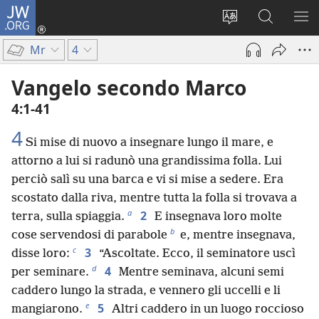
JW.ORG
Accedi
(apre
Modificare
Cerca
MO
una
la
in
ME
Mr
4
nuova
lingua
JW.ORG
finestra)
del
Vangelo secondo Marco
sito
4:1-41
4
Si mise di nuovo a insegnare lungo il mare, e
attorno a lui si radunò una grandissima folla. Lui
perciò salì su una barca e vi si mise a sedere. Era
scostato dalla riva, mentre tutta la folla si trovava a
a
2
terra, sulla spiaggia.
E insegnava loro molte
b
cose servendosi di parabole
e, mentre insegnava,
c
3
disse loro:
“Ascoltate. Ecco, il seminatore uscì
d
4
per seminare.
Mentre seminava, alcuni semi
caddero lungo la strada, e vennero gli uccelli e li
e
5
mangiarono.
Altri caddero in un luogo roccioso