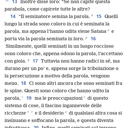
m
13
Inoltre disse loro: “Se non capite questa
parabola, come capirete tutte le altre?
n
14
15
“Il seminatore semina la parola.
Quelli
lungo la strada sono coloro in cui è seminata la
o
parola, ma appena l’hanno udita viene Satana
e
p
16
porta via la parola seminata in loro.
Similmente, quelli seminati in un luogo roccioso
sono coloro che, appena odono la parola, l’accettano
q
17
con gioia.
Tuttavia non hanno radici in sé, ma
durano per un po’ e, appena sorge la tribolazione o
la persecuzione a motivo della parola, vengono
18
meno.
Ci sono altri ancora che sono seminati fra
le spine. Questi sono coloro che hanno udito la
r
s
19
parola,
ma le preoccupazioni
di questo
sistema di cose, il fascino ingannevole delle
t
u
*
ricchezze
e il desiderio
di qualsiasi altra cosa si
insinuano e soffocano la parola, e questa diventa
20