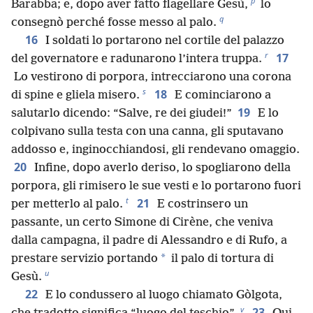
p
Barabba; e, dopo aver fatto flagellare Gesù,
lo
q
consegnò perché fosse messo al palo.
16
I soldati lo portarono nel cortile del palazzo
r
17
del governatore e radunarono l’intera truppa.
Lo vestirono di porpora, intrecciarono una corona
s
18
di spine e gliela misero.
E cominciarono a
19
salutarlo dicendo: “Salve, re dei giudei!”
E lo
colpivano sulla testa con una canna, gli sputavano
addosso e, inginocchiandosi, gli rendevano omaggio.
20
Infine, dopo averlo deriso, lo spogliarono della
porpora, gli rimisero le sue vesti e lo portarono fuori
t
21
per metterlo al palo.
E costrinsero un
passante, un certo Simone di Cirène, che veniva
dalla campagna, il padre di Alessandro e di Rufo, a
*
prestare servizio portando
il palo di tortura di
u
Gesù.
22
E lo condussero al luogo chiamato Gòlgota,
v
23