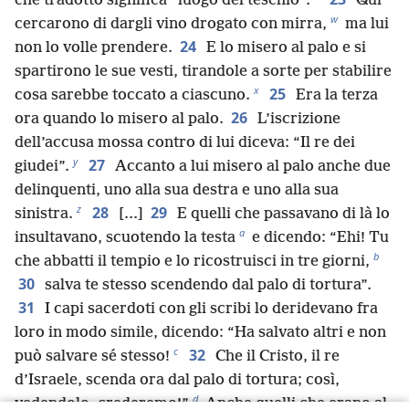
che tradotto significa “luogo del teschio”.
Qui
w
cercarono di dargli vino drogato con mirra,
ma lui
24
non lo volle prendere.
E lo misero al palo e si
spartirono le sue vesti, tirandole a sorte per stabilire
x
25
cosa sarebbe toccato a ciascuno.
Era la terza
26
ora quando lo misero al palo.
L’iscrizione
dell’accusa mossa contro di lui diceva: “Il re dei
y
27
giudei”.
Accanto a lui misero al palo anche due
delinquenti, uno alla sua destra e uno alla sua
z
28
29
sinistra.
[.⁠.⁠.]
E quelli che passavano di là lo
a
insultavano, scuotendo la testa
e dicendo: “Ehi! Tu
b
che abbatti il tempio e lo ricostruisci in tre giorni,
30
salva te stesso scendendo dal palo di tortura”.
31
I capi sacerdoti con gli scribi lo deridevano fra
loro in modo simile, dicendo: “Ha salvato altri e non
c
32
può salvare sé stesso!
Che il Cristo, il re
d’Israele, scenda ora dal palo di tortura; così,
d
vedendolo, crederemo!”
Anche quelli che erano al