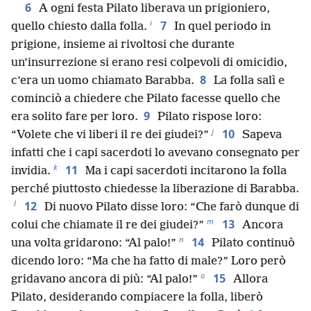
6
A ogni festa Pilato liberava un prigioniero,
i
7
quello chiesto dalla folla.
In quel periodo in
prigione, insieme ai rivoltosi che durante
un’insurrezione si erano resi colpevoli di omicidio,
8
c’era un uomo chiamato Barabba.
La folla salì e
cominciò a chiedere che Pilato facesse quello che
9
era solito fare per loro.
Pilato rispose loro:
j
10
“Volete che vi liberi il re dei giudei?”
Sapeva
infatti che i capi sacerdoti lo avevano consegnato per
k
11
invidia.
Ma i capi sacerdoti incitarono la folla
perché piuttosto chiedesse la liberazione di Barabba.
l
12
Di nuovo Pilato disse loro: “Che farò dunque di
m
13
colui che chiamate il re dei giudei?”
Ancora
n
14
una volta gridarono: “Al palo!”
Pilato continuò
dicendo loro: “Ma che ha fatto di male?” Loro però
o
15
gridavano ancora di più: “Al palo!”
Allora
Pilato, desiderando compiacere la folla, liberò