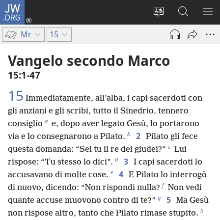
JW.ORG
Accedi
(apre
Modificare
Cerca
MO
una
la
in
ME
Mr
15
nuova
lingua
JW.ORG
finestra)
del
Vangelo secondo Marco
sito
15:1-47
15
Immediatamente, all’alba, i capi sacerdoti con
gli anziani e gli scribi, tutto il Sinedrio, tennero
a
consiglio
e, dopo aver legato Gesù, lo portarono
b
2
via e lo consegnarono a Pilato.
Pilato gli fece
c
questa domanda: “Sei tu il re dei giudei?”
Lui
d
3
rispose: “Tu stesso lo dici”.
I capi sacerdoti lo
e
4
accusavano di molte cose.
E Pilato lo interrogò
f
di nuovo, dicendo: “Non rispondi nulla?
Non vedi
g
5
quante accuse muovono contro di te?”
Ma Gesù
h
non rispose altro, tanto che Pilato rimase stupito.