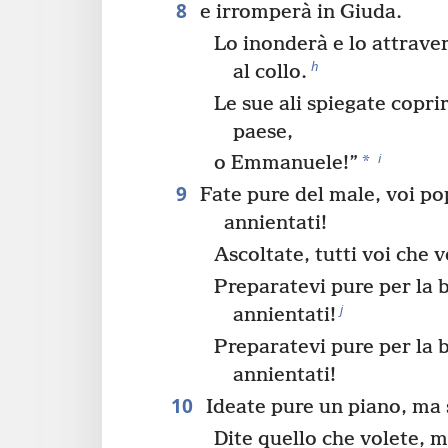
8
e irromperà in Giuda.
Lo inonderà e lo attraver
h
al collo.
Le sue ali spiegate copri
paese,
i
*
o Emmanuele!”
9
Fate pure del male, voi po
annientati!
Ascoltate, tutti voi che 
Preparatevi pure per la b
j
annientati!
Preparatevi pure per la b
annientati!
10
Ideate pure un piano, ma 
Dite quello che volete, m