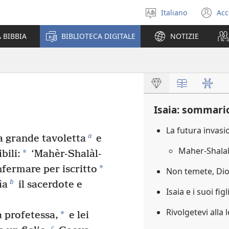
Italiano
Acc
Seleziona
(a
la
un
 BIBBIA
BIBLIOTECA DIGITALE
NOTIZIE
lingua
nu
fi
Isaia: sommari
La futura invasi
a
a grande tavoletta
e
Maher-Shala
*
bili:
‘Mahèr-Shalàl-
*
ermare per iscritto
Non temete, Dio
b
ìa
il sacerdote e
Isaia e i suoi fi
Rivolgetevi alla
*
 profetessa,
e lei
c