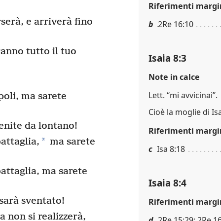
Riferimenti margi
serà, e arriverà fino
b
2Re 16:10
ranno tutto il tuo
Isaia 8:3
Note in calce
Lett. “mi avvicinai”.
poli, ma sarete
Cioè la moglie di Isa
venite da lontano!
Riferimenti margi
*
attaglia,
ma sarete
c
Isa 8:18
attaglia, ma sarete
Isaia 8:4
sarà sventato!
Riferimenti margi
a non si realizzerà,
d
2Re 15:29; 2Re 16: