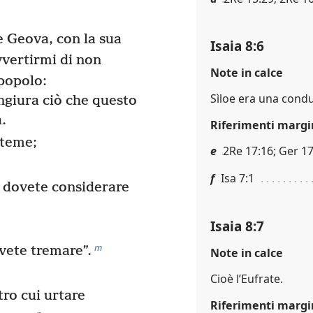
e Geova, con la sua
Isaia 8:6
vertirmi di non
Note in calce
 popolo:
Sìloe era una condu
giura ciò che questo
.
Riferimenti margi
 teme;
e
2Re 17:16; Ger 1
f
Isa 7:1
e dovete considerare
Isaia 8:7
m
vete tremare”.
Note in calce
Cioè l’Eufrate.
ro cui urtare
Riferimenti margi