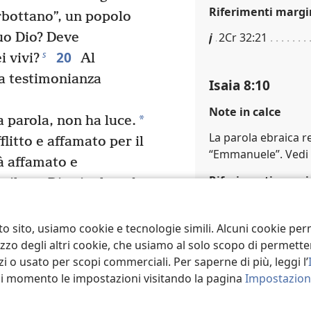
Riferimenti margi
rbottano”, un popolo
suo Dio? Deve
j
2Cr 32:21
20
s
i vivi?
Al
 la testimonianza
Isaia 8:10
Note in calce
*
 parola, non ha luce.
La parola ebraica r
flitto e affamato per il
“Emmanuele”. Vedi
à affamato e
Riferimenti margi
e il suo Dio rivolgendo
i rivolgerà lo sguardo
k
De 20:1; Sl 44:3
a, tenebre, oscurità e
to sito, usiamo cookie e tecnologie simili. Alcuni cookie p
tilizzo degli altri cookie, che usiamo al solo scopo di permet
luce.
Isaia 8:13
i o usato per scopi commerciali. Per saperne di più, leggi l’
asi momento le impostazioni visitando la pagina
Impostazioni
Riferimenti margi
Successivo
l
Le 10:3; Le 22:32