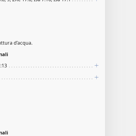
ttura d’acqua.
nali
7:13
nali