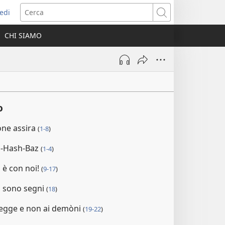
edi
pre
Cerca
a
CHI SIAMO
ova
nestra)
o
one assira
(
1-8
)
l-Hash-Baz
(
1-4
)
 è con noi!
(
9-17
)
gli sono segni
(
18
)
 legge e non ai demòni
(
19-22
)