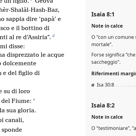
 un figlio.
Geova
ahèr-Shalàl-Hash-Baz,
Isaia 8:1
 sappia dire ‘papà’ e
Note in calce
co e il bottino di
d
O “con un comune st
i al re d’Assiria”.
mortale”.
mi disse:
Forse significa “che 
a disprezzato le acque
saccheggio”.
o dolcemente
 e del figlio di
Riferimenti margi
a
Isa 30:8
 su di loro
*
e del Fiume:
Isaia 8:2
la sua gloria.
Note in calce
i canali,
O “testimoniare”, “a
e sponde