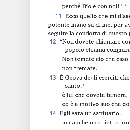
k
*
perché Dio è con noi!
11
Ecco quello che mi diss
potente mano su di me, per av
seguire la condotta di questo
12
“Non dovete chiamare con
popolo chiama congiura
Non temete ciò che esso
non tremate.
13
È Geova degli eserciti ch
l
santo,
è lui che dovete temere,
ed è a motivo suo che do
14
Egli sarà un santuario,
ma anche una pietra cont