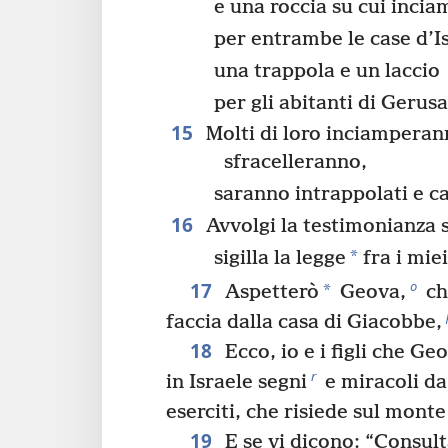
e una roccia su cui inci
per entrambe le case d’I
una trappola e un laccio
per gli abitanti di Geru
15
Molti di loro inciamperan
sfracelleranno,
saranno intrappolati e ca
16
Avvolgi la testimonianza s
*
sigilla la legge
fra i miei
17
o
*
Aspetterò
Geova,
ch
faccia dalla casa di Giacobbe,
18
Ecco, io e i figli che Ge
r
in Israele segni
e miracoli da
eserciti, che risiede sul monte
19
E se vi dicono: “Consult