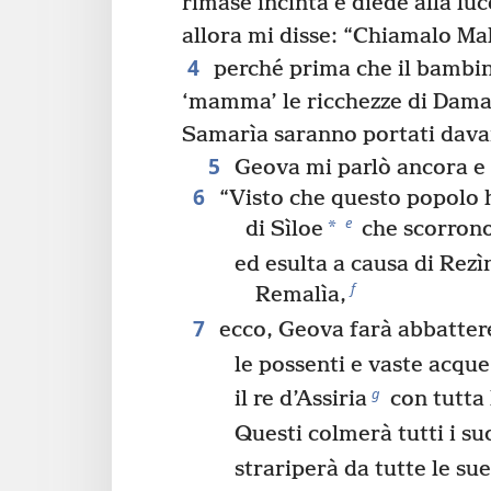
rimase incinta e diede alla luce
allora mi disse: “Chiamalo M
4
perché prima che il bambino
‘mamma’ le ricchezze di Damas
Samarìa saranno portati davant
5
Geova mi parlò ancora e 
6
“Visto che questo popolo h
e
*
di Sìloe
che scorron
ed esulta a causa di Rezìn
f
Remalìa,
7
ecco, Geova farà abbattere
le possenti e vaste acqu
g
il re d’Assiria
con tutta 
Questi colmerà tutti i suo
strariperà da tutte le su