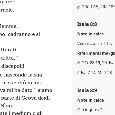
n
ampare
g
2Re 17:5; 2Re 18:
sraele,
Isaia 8:8
salemme.
Note in calce
no, cadranno e si
Vedi nt. a
Isa 7:14
.
tturati.
Riferimenti margi
*
critta,
h
2Cr 28:19, 20; Isa
 discepoli!
i
Isa 7:14; Mt 1:23
e nasconde la sua
p
e spererò in lui.
q
Isaia 8:9
ova mi ha dato
siamo
 parte di Geova degli
Note in calce
 Sìon.
O “cingetevi”.
ate i medium o gli