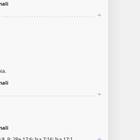
nali
ia.
nali
nali
8, 9; 2Re 17:6; Isa 7:16; Isa 17:1