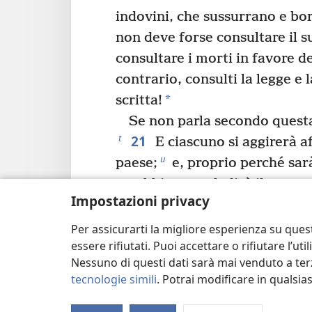
indovini, che sussurrano e bo
non deve forse consultare il 
consultare i morti in favore de
contrario, consulti la legge e
*
scritta!
Se non parla secondo questa
21
t
E ciascuno si aggirerà af
u
paese;
e, proprio perché sar
arrabbiato, maledirà il suo re 
Impostazioni privacy
22
lo sguardo verso l’alto.
Po
alla terra e vedrà solo angosci
Per assicurarti la migliore esperienza su ques
essere rifiutati. Puoi accettare o rifiutare l’u
tempi difficili, buio e nessuna 
Nessuno di questi dati sarà mai venduto a terz
tecnologie simili
. Potrai modificare in qualsi
Precedente