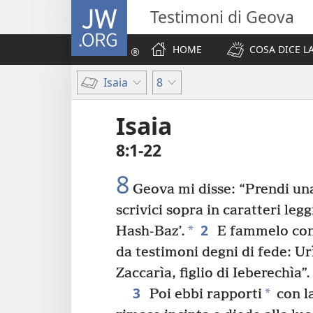
JW.ORG
Testimoni di Geova
HOME
COSA DICE LA
Isaia
8
Isaia
8:1-22
8
Geova mi disse: “Prendi un
scrivici sopra in caratteri leggi
2
*
Hash-Baz’.
E fammelo conf
da testimoni degni di fede: Ur
Zaccarìa, figlio di Ieberechìa”.
3
*
Poi ebbi rapporti
con la