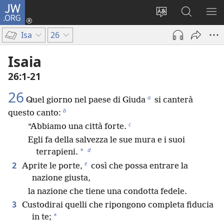
JW.ORG
Accedi
(apre
Modificare
Cerca
MO
una
la
in
ME
Isa
26
nuova
lingua
JW.ORG
finestra)
del
Isaia
sito
26:1-21
26
a
Quel giorno nel paese di Giuda
si canterà
b
questo canto:
c
“Abbiamo una città forte.
Egli fa della salvezza le sue mura e i suoi
d
*
terrapieni.
e
2
Aprite le porte,
così che possa entrare la
nazione giusta,
la nazione che tiene una condotta fedele.
3
Custodirai quelli che ripongono completa fiducia
*
in te;