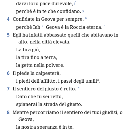
f
darai loro pace durevole,
g
perché è in te che confidano.
h
4
Confidate in Geova per sempre,
i
*
perché Iah
Geova è la Roccia eterna.
5
Egli ha infatti abbassato quelli che abitavano in
alto, nella città elevata.
La tira giù,
la tira fino a terra,
la getta nella polvere.
6
Il piede la calpesterà,
i piedi dell’afflitto, i passi degli umili”.
7
*
Il sentiero del giusto è retto.
Dato che tu sei retto,
spianerai la strada del giusto.
8
Mentre percorriamo il sentiero dei tuoi giudizi, o
Geova,
la nostra speranza è in te.