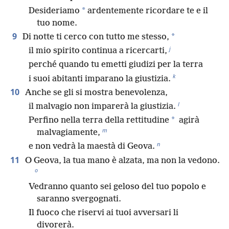
*
Desideriamo
ardentemente ricordare te e il
tuo nome.
9
*
Di notte ti cerco con tutto me stesso,
j
il mio spirito continua a ricercarti,
perché quando tu emetti giudizi per la terra
k
i suoi abitanti imparano la giustizia.
10
Anche se gli si mostra benevolenza,
l
il malvagio non imparerà la giustizia.
*
Perfino nella terra della rettitudine
agirà
m
malvagiamente,
n
e non vedrà la maestà di Geova.
11
O Geova, la tua mano è alzata, ma non la vedono.
o
Vedranno quanto sei geloso del tuo popolo e
saranno svergognati.
Il fuoco che riservi ai tuoi avversari li
divorerà.