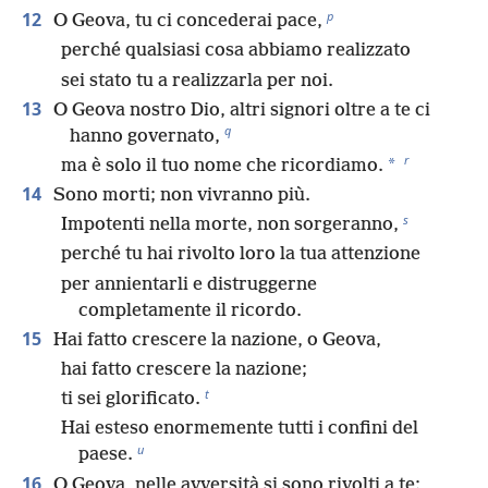
p
12
O Geova, tu ci concederai pace,
perché qualsiasi cosa abbiamo realizzato
sei stato tu a realizzarla per noi.
13
O Geova nostro Dio, altri signori oltre a te ci
q
hanno governato,
r
*
ma è solo il tuo nome che ricordiamo.
14
Sono morti; non vivranno più.
s
Impotenti nella morte, non sorgeranno,
perché tu hai rivolto loro la tua attenzione
per annientarli e distruggerne
completamente il ricordo.
15
Hai fatto crescere la nazione, o Geova,
hai fatto crescere la nazione;
t
ti sei glorificato.
Hai esteso enormemente tutti i confini del
u
paese.
16
O Geova, nelle avversità si sono rivolti a te;