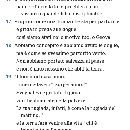
hanno offerto la loro preghiera in un
v
sussurro quando li hai disciplinati.
17
Proprio come una donna che sta per partorire
e grida in preda alle doglie,
così siamo stati noi a motivo tuo, o Geova.
18
Abbiamo concepito e abbiamo avuto le doglie,
ma è come se avessimo partorito vento.
Non abbiamo portato salvezza al paese
e non è nato nessuno che abiti la terra.
19
“I tuoi morti vivranno.
w
*
I miei cadaveri
sorgeranno.
Svegliatevi e gridate di gioia,
x
voi che dimorate nella polvere!
La tua rugiada, infatti, è come la rugiada del
*
mattino,
*
e la terra farà venire alla vita
chi è