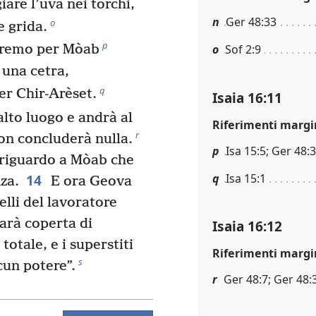
iare l’uva nei torchi,
n
Ger 48:33
o
e grida.
p
fremo per Mòab
o
Sof 2:9
 una cetra,
q
er Chir-Arèset.
Isaia 16:11
alto luogo e andrà al
Riferimenti margi
r
on concluderà nulla.
p
Isa 15:5; Ger 48:
riguardo a Mòab che
q
Isa 15:1
14
za.
E ora Geova
elli del lavoratore
sarà coperta di
Isaia 16:12
otale, e i superstiti
Riferimenti margi
s
cun potere”.
r
Ger 48:7; Ger 48: