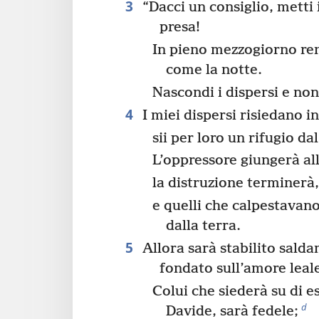
3
“Dacci un consiglio, metti 
presa!
In pieno mezzogiorno re
come la notte.
Nascondi i dispersi e non 
4
I miei dispersi risiedano i
sii per loro un rifugio da
L’oppressore giungerà all
la distruzione terminerà
e quelli che calpestavano
dalla terra.
5
Allora sarà stabilito sald
fondato sull’amore leal
Colui che siederà su di e
d
Davide, sarà fedele;