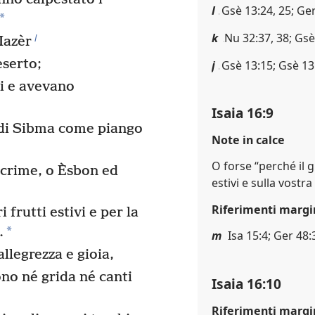
l
Gsè 13:24, 25; Ge
*
k
Nu 32:37, 38; Gsè
l
 Iazèr
eserto;
j
Gsè 13:15; Gsè 13
si e avevano
Isaia 16:9
 di Sibma come piango
Note in calce
O forse “perché il g
acrime, o Èsbon ed
estivi e sulla vostr
Riferimenti margi
i frutti estivi e per la
*
.
m
Isa 15:4; Ger 48:
llegrezza e gioia,
ono né grida né canti
Isaia 16:10
Riferimenti margi