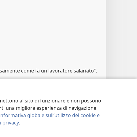
samente come fa un lavoratore salariato”,
nali
ermettono al sito di funzionare e non possono
46, 47; Sof 2:9
terti una migliore esperienza di navigazione.
Informativa globale sull’utilizzo dei cookie e
 privacy
.