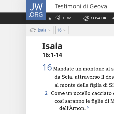
JW.ORG
Testimoni di Geova
HOME
COSA DICE LA
Isaia
16
Isaia
16:1-14
16
Mandate un montone al si
da Sela, attraverso il de
al monte della figlia di S
2
Come un uccello cacciato d
così saranno le figlie di
b
dell’Àrnon.