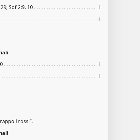
29; Sof 2:9, 10
nali
20
grappoli rossi”.
nali