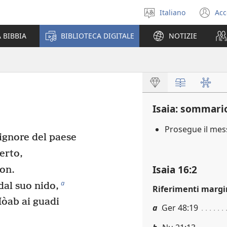
Italiano
Acc
Seleziona
(a
la
un
 BIBBIA
BIBLIOTECA DIGITALE
NOTIZIE
lingua
nu
fi
Isaia: sommari
Prosegue il me
gnore del paese
serto,
Isaia 16:2
ìon.
a
al suo nido,
Riferimenti margi
 Mòab ai guadi
a
Ger 48:19