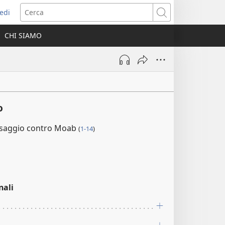
edi
pre
Cerca
a
CHI SIAMO
ova
nestra)
o
ssaggio contro Moab
(
1-14
)
nali