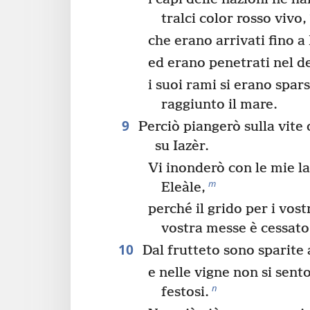
tralci color rosso vivo,
che erano arrivati fino a
ed erano penetrati nel d
i suoi rami si erano spar
raggiunto il mare.
9
Perciò piangerò sulla vite
su Iazèr.
Vi inonderò con le mie l
m
Eleàle,
perché il grido per i vostr
vostra messe è cessato
10
Dal frutteto sono sparite a
e nelle vigne non si sent
n
festosi.