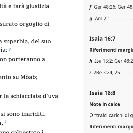
tà e farà giustizia
f
Ger 48:26; Ger 48:
g
Am 2:1
surato orgoglio di
Isaia 16:7
a superbia, del suo
g
Riferimenti margi
ia;
 non porteranno a
h
Isa 15:2; Ger 48:
i
2Re 3:24, 25
ento su Mòab;
Isaia 16:8
 le schiacciate d’uva
Note in calce
 si sono inariditi.
O “tralci carichi di 
k
a,
Riferimenti margi
anno calpestato i