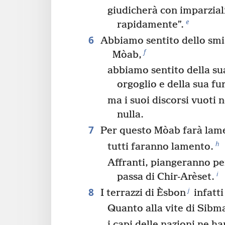
giudicherà con imparziali
e
rapidamente”.
6
Abbiamo sentito dello smi
f
Mòab,
abbiamo sentito della su
orgoglio e della sua fur
ma i suoi discorsi vuoti
nulla.
7
Per questo Mòab farà lam
h
tutti faranno lamento.
Affranti, piangeranno per
i
passa di Chir-Arèset.
8
j
I terrazzi di Èsbon
infatti
Quanto alla vite di Sibm
i capi delle nazioni ne h