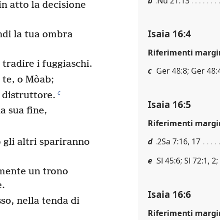
b
Nu 21:13
in atto la decisione
Isaia 16:4
ndi la tua ombra
Riferimenti margi
tradire i fuggiaschi.
c
Ger 48:8; Ger 48:
n te, o Mòab;
c
l distruttore.
Isaia 16:5
a sua fine,
Riferimenti margi
,
d
2Sa 7:16, 17
 gli altri spariranno
e
Sl 45:6; Sl 72:1, 2
amente un trono
e.
Isaia 16:6
sso, nella tenda di
Riferimenti margi