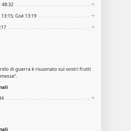
r 48:32
 13:15; Gsè 13:19
:17
rido di guerra è risuonato sui vostri frutti
a messe”.
nali
34
nali