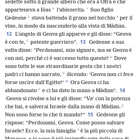
sedette sotto il grande albero che era a Ofra e che
r
*
apparteneva a Iòas
l’abiezerita.
Suo figlio
s
*
Gedeone
stava battendo il grano nel torchio
per il
vino, in modo da nasconderlo alla vista di Màdian.
12
L’angelo di Geova gli apparve e gli disse: “Geova
t
13
è con te,
potente guerriero”.
Gedeone a sua
volta disse: “Perdonami, mio signore, ma se Geova è
u
con noi, perché ci è successo tutto questo?
Dove
sono tutte le sue straordinarie gesta che i nostri
v
padri ci hanno narrato,
dicendo: ‘Geova non ci fece
w
forse uscire dall’Egitto?’
Ora Geova ci ha
x
14
abbandonato
e ci ha dato in mano a Màdian”.
Geova si rivolse a lui e gli disse: “Va’ con la potenza
y
che hai, e salverai Israele dalla mano di Màdian.
15
Non sono forse io che ti mando?”
Gedeone gli
rispose: “Perdonami, Geova. Come posso salvare
*
Israele? Ecco, la mia famiglia
è la più piccola di