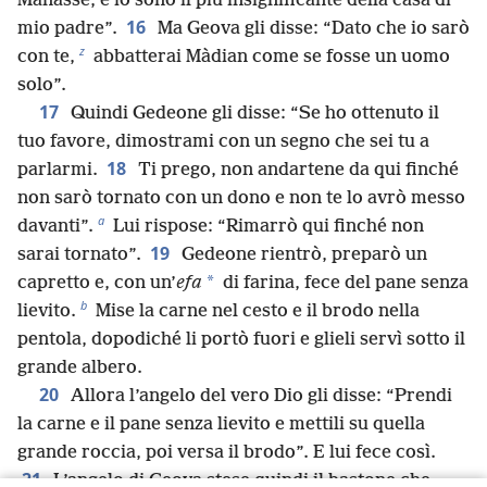
Manasse, e io sono il più insignificante della casa di
16
mio padre”.
Ma Geova gli disse: “Dato che io sarò
z
con te,
abbatterai Màdian come se fosse un uomo
solo”.
17
Quindi Gedeone gli disse: “Se ho ottenuto il
tuo favore, dimostrami con un segno che sei tu a
18
parlarmi.
Ti prego, non andartene da qui finché
non sarò tornato con un dono e non te lo avrò messo
a
davanti”.
Lui rispose: “Rimarrò qui finché non
19
sarai tornato”.
Gedeone rientrò, preparò un
*
capretto e, con un’
efa
di farina, fece del pane senza
b
lievito.
Mise la carne nel cesto e il brodo nella
pentola, dopodiché li portò fuori e glieli servì sotto il
grande albero.
20
Allora l’angelo del vero Dio gli disse: “Prendi
la carne e il pane senza lievito e mettili su quella
grande roccia, poi versa il brodo”. E lui fece così.
21
L’angelo di Geova stese quindi il bastone che