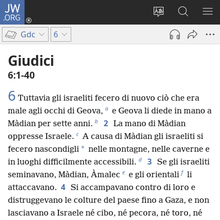
JW.ORG
Accedi
(apre
Modificare
Cerca
MO
una
la
in
ME
Gdc
6
nuova
lingua
JW.ORG
finestra)
del
Giudici
sito
6:1-40
6
Tuttavia gli israeliti fecero di nuovo ciò che era
a
male agli occhi di Geova,
e Geova li diede in mano a
b
2
Màdian per sette anni.
La mano di Màdian
c
oppresse Israele.
A causa di Màdian gli israeliti si
*
fecero nascondigli
nelle montagne, nelle caverne e
d
3
in luoghi difficilmente accessibili.
Se gli israeliti
e
f
seminavano, Màdian, Àmalec
e gli orientali
li
4
attaccavano.
Si accampavano contro di loro e
distruggevano le colture del paese fino a Gaza, e non
lasciavano a Israele né cibo, né pecora, né toro, né