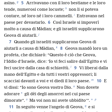
g
5
asino.
Arrivavano con il loro bestiame e le loro
h
tende, numerosi come locuste;
non li si poteva
i
contare, né loro né i loro cammelli.
Entravano nel
6
paese per devastarlo.
Così Israele si impoverì
molto a causa di Màdian; e gli israeliti supplicarono
j
Geova di aiutarli.
7
Quando gli israeliti supplicarono Geova di
k
8
aiutarli a causa di Màdian,
Geova mandò loro un
profeta, che dichiarò: “Questo è ciò che Geova,
l’Iddio d’Israele, dice: ‘Io vi feci salire dall’Egitto e vi
l
9
feci uscire dalla casa di schiavitù.
Vi liberai dalla
mano dell’Egitto e da tutti i vostri oppressori; li
m
10
scacciai davanti a voi e vi diedi il loro paese.
E
n
vi dissi: “Io sono Geova vostro Dio.
Non dovete
*
adorare
gli dèi degli amorrei nel cui paese
o
p
*
dimorate”.
Ma voi non mi avete ubbidito’”.
q
11
In seguito venne l’angelo di Geova,
e si