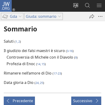
JW.ORG
Accedi
(apre
Modificare
Cerca
MO
una
la
in
ME
Gda
Giuda: sommario
nuova
lingua
JW.ORG
finestra)
del
Sommario
sito
Saluti
(
1, 2
)
Il giudizio dei falsi maestri è sicuro
(
3-16
)
Controversia di Michele con il Diavolo
(
9
)
Profezia di Enoc
(
14, 15
)
Rimanere nell’amore di Dio
(
17-23
)
Data gloria a Dio
(
24, 25
)
Precedente
Successivo