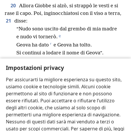
20
Allora Giobbe si alzò, si strappò le vesti e si
rase il capo. Poi, inginocchiatosi con il viso a terra,
21
disse:
“Nudo sono uscito dal grembo di mia madre
q
e nudo vi tornerò.
r
Geova ha dato
e Geova ha tolto.
Si continui a lodare il nome di Geova”.
22
In tutto questo Giobbe non peccò né accusò
Impostazioni privacy
*
Dio di aver fatto qualcosa di sbagliato.
Per assicurarti la migliore esperienza su questo sito,
usiamo cookie e tecnologie simili. Alcuni cookie
Precedente
Successivo
permettono al sito di funzionare e non possono
essere rifiutati. Puoi accettare o rifiutare l’utilizzo
degli altri cookie, che usiamo al solo scopo di
permetterti una migliore esperienza di navigazione.
Nessuno di questi dati sarà mai venduto a terzi o
Copyright per questa pubblicazione
usato per scopi commerciali. Per saperne di più, leggi
Copyright
©
2026
Watch Tower Bible and Tract Society of