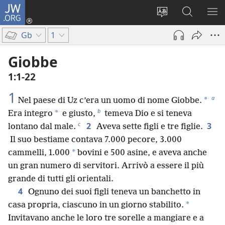
JW.ORG
Accedi
(apre
Modificare
Cerca
MO
una
la
in
ME
Gb
1
nuova
lingua
JW.ORG
finestra)
del
Giobbe
sito
1:1-22
1
a
*
Nel paese di Uz c’era un uomo di nome Giobbe.
b
*
Era integro
e giusto,
temeva Dio e si teneva
c
2
3
lontano dal male.
Aveva sette figli e tre figlie.
Il suo bestiame contava 7.000 pecore, 3.000
*
cammelli, 1.000
bovini e 500 asine, e aveva anche
un gran numero di servitori. Arrivò a essere il più
grande di tutti gli orientali.
4
Ognuno dei suoi figli teneva un banchetto in
*
casa propria, ciascuno in un giorno stabilito.
Invitavano anche le loro tre sorelle a mangiare e a