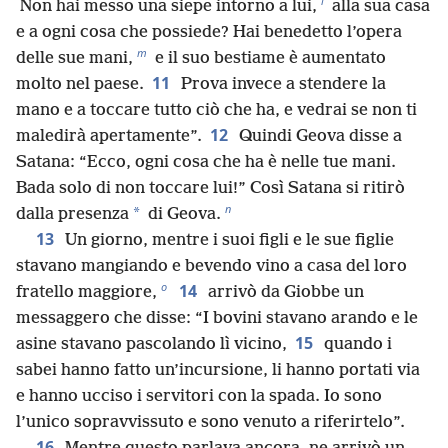
l
Non hai messo una siepe intorno a lui,
alla sua casa
e a ogni cosa che possiede? Hai benedetto l’opera
m
delle sue mani,
e il suo bestiame è aumentato
11
molto nel paese.
Prova invece a stendere la
mano e a toccare tutto ciò che ha, e vedrai se non ti
12
maledirà apertamente”.
Quindi Geova disse a
Satana: “Ecco, ogni cosa che ha è nelle tue mani.
Bada solo di non toccare lui!” Così Satana si ritirò
n
*
dalla presenza
di Geova.
13
Un giorno, mentre i suoi figli e le sue figlie
stavano mangiando e bevendo vino a casa del loro
o
14
fratello maggiore,
arrivò da Giobbe un
messaggero che disse: “I bovini stavano arando e le
15
asine stavano pascolando lì vicino,
quando i
sabei hanno fatto un’incursione, li hanno portati via
e hanno ucciso i servitori con la spada. Io sono
l’unico sopravvissuto e sono venuto a riferirtelo”.
16