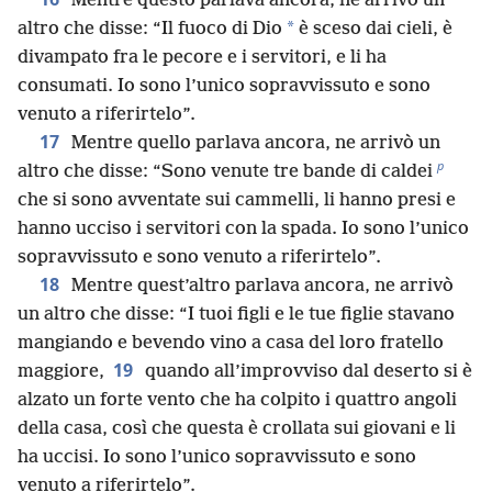
Mentre questo parlava ancora, ne arrivò un
*
altro che disse: “Il fuoco di Dio
è sceso dai cieli, è
divampato fra le pecore e i servitori, e li ha
consumati. Io sono l’unico sopravvissuto e sono
venuto a riferirtelo”.
17
Mentre quello parlava ancora, ne arrivò un
p
altro che disse: “Sono venute tre bande di caldei
che si sono avventate sui cammelli, li hanno presi e
hanno ucciso i servitori con la spada. Io sono l’unico
sopravvissuto e sono venuto a riferirtelo”.
18
Mentre quest’altro parlava ancora, ne arrivò
un altro che disse: “I tuoi figli e le tue figlie stavano
mangiando e bevendo vino a casa del loro fratello
19
maggiore,
quando all’improvviso dal deserto si è
alzato un forte vento che ha colpito i quattro angoli
della casa, così che questa è crollata sui giovani e li
ha uccisi. Io sono l’unico sopravvissuto e sono
venuto a riferirtelo”.