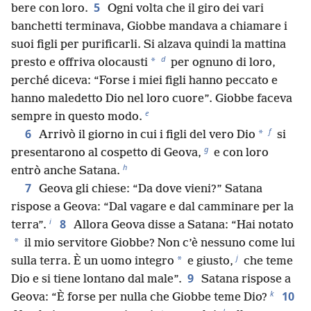
5
bere con loro.
Ogni volta che il giro dei vari
banchetti terminava, Giobbe mandava a chiamare i
suoi figli per purificarli. Si alzava quindi la mattina
d
*
presto e offriva olocausti
per ognuno di loro,
perché diceva: “Forse i miei figli hanno peccato e
hanno maledetto Dio nel loro cuore”. Giobbe faceva
e
sempre in questo modo.
f
6
*
Arrivò il giorno in cui i figli del vero Dio
si
g
presentarono al cospetto di Geova,
e con loro
h
entrò anche Satana.
7
Geova gli chiese: “Da dove vieni?” Satana
rispose a Geova: “Dal vagare e dal camminare per la
i
8
terra”.
Allora Geova disse a Satana: “Hai notato
*
il mio servitore Giobbe? Non c’è nessuno come lui
j
*
sulla terra. È un uomo integro
e giusto,
che teme
9
Dio e si tiene lontano dal male”.
Satana rispose a
k
10
Geova: “È forse per nulla che Giobbe teme Dio?