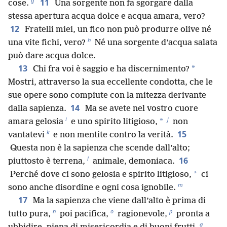
g
11
cose.
Una sorgente non fa sgorgare dalla
stessa apertura acqua dolce e acqua amara, vero?
12
Fratelli miei, un fico non può produrre olive né
h
una vite fichi, vero?
Né una sorgente d’acqua salata
può dare acqua dolce.
13
*
Chi fra voi è saggio e ha discernimento?
Mostri, attraverso la sua eccellente condotta, che le
sue opere sono compiute con la mitezza derivante
14
dalla sapienza.
Ma se avete nel vostro cuore
i
j
*
amara gelosia
e uno spirito litigioso,
non
k
15
vantatevi
e non mentite contro la verità.
Questa non è la sapienza che scende dall’alto;
l
16
piuttosto è terrena,
animale, demoniaca.
*
Perché dove ci sono gelosia e spirito litigioso,
ci
m
sono anche disordine e ogni cosa ignobile.
17
Ma la sapienza che viene dall’alto è prima di
n
o
p
tutto pura,
poi pacifica,
ragionevole,
pronta a
q