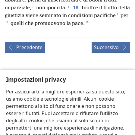
ubbidire, piena di misericordia e di buoni frutti,
r
s
18
imparziale,
non ipocrita.
Inoltre il frutto della
t
giustizia viene seminato in condizioni pacifiche
per
u
*
quelli che promuovono la pace.
Precedente
Successivo
Copyright per questa pubblicazione
Impostazioni privacy
Copyright
©
2026
Watch Tower Bible and Tract Society of
Per assicurarti la migliore esperienza su questo sito,
Pennsylvania.
usiamo cookie e tecnologie simili. Alcuni cookie
CONDIZIONI D’USO
|
INFORMATIVA SULLA PRIVACY
|
IMPOSTAZIONI PRIVACY
permettono al sito di funzionare e non possono
essere rifiutati. Puoi accettare o rifiutare l’utilizzo
degli altri cookie, che usiamo al solo scopo di
permetterti una migliore esperienza di navigazione.