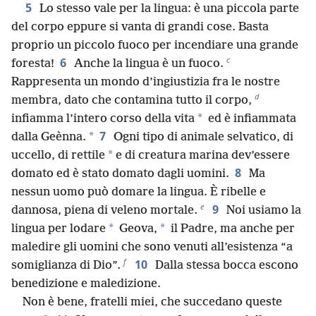
5
Lo stesso vale per la lingua: è una piccola parte
del corpo eppure si vanta di grandi cose. Basta
proprio un piccolo fuoco per incendiare una grande
c
6
foresta!
Anche la lingua è un fuoco.
Rappresenta un mondo d’ingiustizia fra le nostre
d
membra, dato che contamina tutto il corpo,
*
infiamma l’intero corso della vita
ed è infiammata
7
*
dalla Geènna.
Ogni tipo di animale selvatico, di
*
uccello, di rettile
e di creatura marina dev’essere
8
domato ed è stato domato dagli uomini.
Ma
nessun uomo può domare la lingua. È ribelle e
e
9
dannosa, piena di veleno mortale.
Noi usiamo la
*
*
lingua per lodare
Geova,
il Padre, ma anche per
maledire gli uomini che sono venuti all’esistenza “a
f
10
somiglianza di Dio”.
Dalla stessa bocca escono
benedizione e maledizione.
Non è bene, fratelli miei, che succedano queste