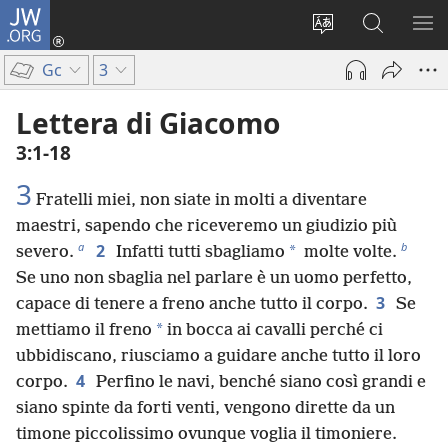
JW.ORG
Accedi
(apre
Modificare
Cerca
MO
una
la
in
ME
Gc
3
nuova
lingua
JW.ORG
finestra)
del
Lettera di Giacomo
sito
3:1-18
3
Fratelli miei, non siate in molti a diventare
maestri, sapendo che riceveremo un giudizio più
a
b
2
*
severo.
Infatti tutti sbagliamo
molte volte.
Se uno non sbaglia nel parlare è un uomo perfetto,
3
capace di tenere a freno anche tutto il corpo.
Se
*
mettiamo il freno
in bocca ai cavalli perché ci
ubbidiscano, riusciamo a guidare anche tutto il loro
4
corpo.
Perfino le navi, benché siano così grandi e
siano spinte da forti venti, vengono dirette da un
timone piccolissimo ovunque voglia il timoniere.