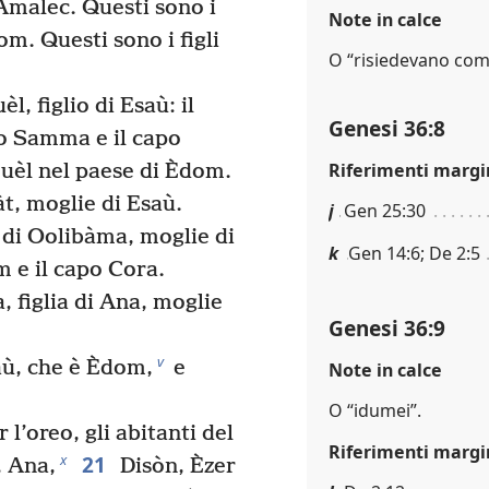
 Àmalec. Questi sono i
Note in calce
m. Questi sono i figli
O “risiedevano come
èl, figlio di Esaù: il
Genesi 36:8
po Samma e il capo
Riferimenti margi
euèl nel paese di Èdom.
àt, moglie di Esaù.
j
Gen 25:30
i di Oolibàma, moglie di
k
Gen 14:6; De 2:5
àm e il capo Cora.
, figlia di Ana, moglie
Genesi 36:9
v
saù, che è Èdom,
e
Note in calce
O “idumei”.
r l’oreo, gli abitanti del
Riferimenti margi
21
x
, Ana,
Disòn, Èzer