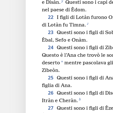
y
e Disàn.
Questi sono i capi degl
nel paese di Èdom.
22
I figli di Lotàn furono 
z
di Lotàn fu Timna.
23
Questi sono i figli di S
Èbal, Sefo e Onàm.
24
Questi sono i figli di Zi
Questo è l’Ana che trovò le so
*
deserto
mentre pascolava gli
Zibeòn.
25
Questi sono i figli di A
figlia di Ana.
26
Questi sono i figli di D
b
Itràn e Cheràn.
27
Questi sono i figli di Èz