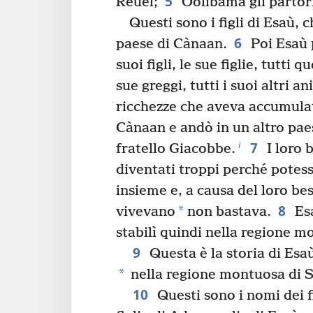
5
Reuèl;
Oolibàma gli partorì
Questi sono i figli di Esaù, 
6
paese di Cànaan.
Poi Esaù p
suoi figli, le sue figlie, tutti qu
sue greggi, tutti i suoi altri an
ricchezze che aveva accumula
Cànaan e andò in un altro pae
7
i
fratello Giacobbe.
I loro 
diventati troppi perché potess
insieme e, a causa del loro bes
8
*
vivevano
non bastava.
Esa
stabilì quindi nella regione m
9
Questa è la storia di Esa
*
nella regione montuosa di S
10
Questi sono i nomi dei fi