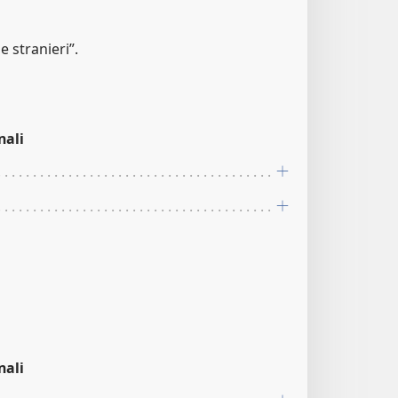
 stranieri”.
nali
nali