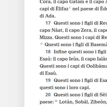
Cora, il capo Gatàm e il capo
t
capi di Èlifaz
nel paese di Èdo
di Ada.
17
Questi sono i figli di Reu
capo Nàat, il capo Zera, il ca
Mizza. Questi sono i capi di R
u
Questi sono i figli di Basem
18
Infine questi sono i figl
Esaù: il capo Ieùs, il capo Ial
Questi sono i capi di Oolibàma
di Esaù.
19
Questi sono i figli di E
questi sono i loro capi.
20
Questi sono i figli di Sèi
w
paese:
Lotàn, Sobàl, Zibeòn