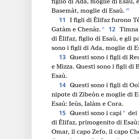
figlio di Ada, moglie di Esaù, e
m
Basemàt, moglie di Esaù.
11
I figli di Èlifaz furono 
12
o
Gatàm e Chenàz.
Timna 
di Èlifaz, figlio di Esaù, e gli
sono i figli di Ada, moglie di E
13
Questi sono i figli di R
e Mizza. Questi sono i figli di
Esaù.
14
Questi sono i figli di Oo
nipote di Zibeòn e moglie di Es
Esaù: Ieùs, Ialàm e Cora.
15
*
Questi sono i capi
dei 
di Èlifaz, primogenito di Esaù
Omar, il capo Zefo, il capo Ch