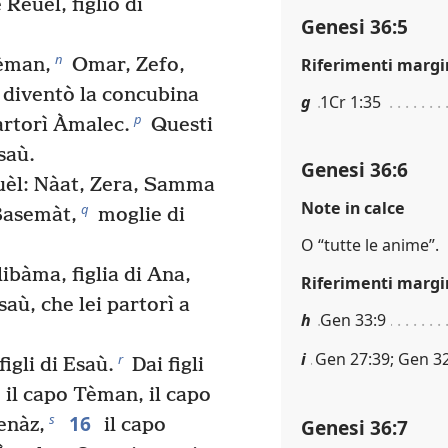
 Reuèl, figlio di
Genesi 36:5
n
Riferimenti margi
Tèman,
Omar, Zefo,
diventò la concubina
g
1Cr 1:35
p
 partorì Àmalec.
Questi
saù.
Genesi 36:6
euèl: Nàat, Zera, Samma
Note in calce
q
 Basemàt,
moglie di
O “tutte le anime”.
libàma, figlia di Ana,
Riferimenti margi
aù, che lei partorì a
h
Gen 33:9
i
Gen 27:39; Gen 3
r
figli di Esaù.
Dai figli
: il capo Tèman, il capo
16
s
Genesi 36:7
enàz,
il capo