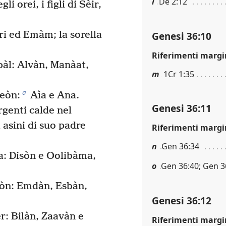
l
De 2:12
i orei, i figli di Sèir,
Genesi 36:10
Ori ed Emàm; la sorella
Riferimenti margi
obàl: Alvàn, Manàat,
m
1Cr 1:35
a
beòn:
Aìa e Ana.
Genesi 36:11
rgenti calde nel
 asini di suo padre
Riferimenti margi
n
Gen 36:34
na: Disòn e Oolibàma,
o
Gen 36:40; Gen 36
isòn: Emdàn, Esbàn,
Genesi 36:12
er: Bilàn, Zaavàn e
Riferimenti margi