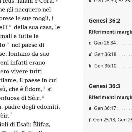
a
Gen 25:30; Ez 25:
 Ieùs, Ialàm e Cora.
che gli nacquero nel
rese le sue mogli, i
Genesi 36:2
*
elli
della sua casa, le
Riferimenti margi
imali e tutte le
c
Gen 26:34
h
to
nel paese di
se, lontano da suo
d
Gen 36:18
beni infatti erano
b
Gen 36:10
ero vivere tutti
tiame, il paese in cui
Genesi 36:3
j
ù, che è Èdom,
si
k
Riferimenti margi
ontuosa di Sèir.
ù, padre degli edomiti,
e
Gen 36:17
l
èir.
f
Gen 25:13; Gen 2
gli di Esaù: Èlifaz,