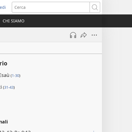
edi
pre
Cerca
a
CHI SIAMO
ova
nestra)
rio
 Esaù
(
1-30
)
ti
(
31-43
)
nali