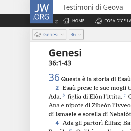
JW.ORG
Testimoni di Geova
HOME
COSA DICE LA
Genesi
36
Genesi
36:1-43
36
Questa è la storia di Esa
2
Esaù prese le sue mogli tr
b
c
Ada,
figlia di Elòn l’ittita,
O
Ana e nipote di Zibeòn l’ivveo
di Ismaele e sorella di Nebaiòt
4
Ada gli partorì Èlifaz; Ba