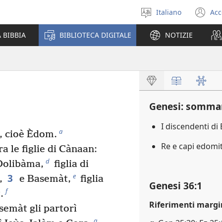
Italiano
Acc
Seleziona
(a
la
un
 BIBBIA
BIBLIOTECA DIGITALE
NOTIZIE
lingua
nu
fi
Genesi: somma
I discendenti di
a
ù, cioè Èdom.
Re e capi edomi
a le figlie di Cànaan:
d
olibàma,
figlia di
3
e
,
e Basemàt,
figlia
Genesi 36:1
f
.
Riferimenti margi
semàt gli partorì
g