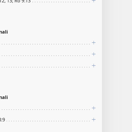
12, 13; Ro 9:13
nali
nali
8:9