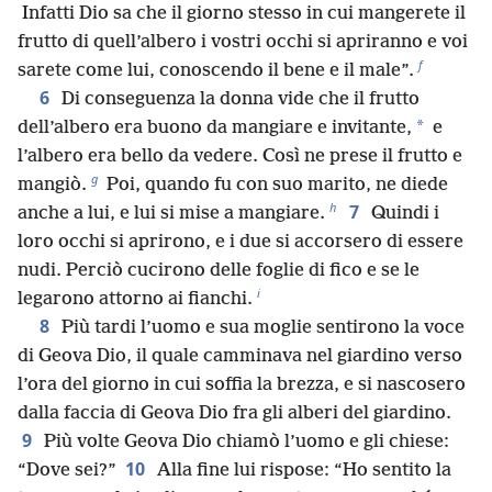
Infatti Dio sa che il giorno stesso in cui mangerete il
frutto di quell’albero i vostri occhi si apriranno e voi
f
sarete come lui, conoscendo il bene e il male”.
6
Di conseguenza la donna vide che il frutto
*
dell’albero era buono da mangiare e invitante,
e
l’albero era bello da vedere. Così ne prese il frutto e
g
mangiò.
Poi, quando fu con suo marito, ne diede
h
7
anche a lui, e lui si mise a mangiare.
Quindi i
loro occhi si aprirono, e i due si accorsero di essere
nudi. Perciò cucirono delle foglie di fico e se le
i
legarono attorno ai fianchi.
8
Più tardi l’uomo e sua moglie sentirono la voce
di Geova Dio, il quale camminava nel giardino verso
l’ora del giorno in cui soffia la brezza, e si nascosero
dalla faccia di Geova Dio fra gli alberi del giardino.
9
Più volte Geova Dio chiamò l’uomo e gli chiese:
10
“Dove sei?”
Alla fine lui rispose: “Ho sentito la