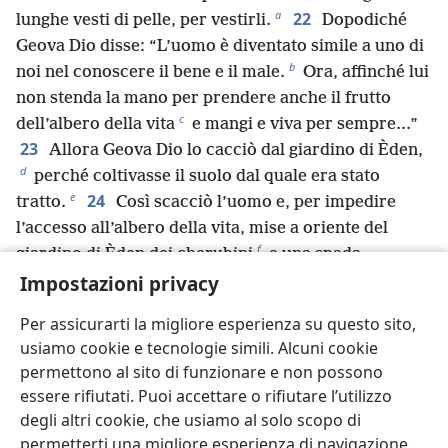
a
22
lunghe vesti di pelle, per vestirli.
Dopodiché
Geova Dio disse: “L’uomo è diventato simile a uno di
b
noi nel conoscere il bene e il male.
Ora, affinché lui
non stenda la mano per prendere anche il frutto
c
dell’albero della vita
e mangi e viva per sempre.⁠.⁠.”
23
Allora Geova Dio lo cacciò dal giardino di Èden,
d
perché coltivasse il suolo dal quale era stato
e
24
tratto.
Così scacciò l’uomo e, per impedire
l’accesso all’albero della vita, mise a oriente del
f
giardino di Èden dei cherubini
e una spada
Impostazioni privacy
fiammeggiante che roteava di continuo.
Per assicurarti la migliore esperienza su questo sito,
usiamo cookie e tecnologie simili. Alcuni cookie
Precedente
Successivo
permettono al sito di funzionare e non possono
essere rifiutati. Puoi accettare o rifiutare l’utilizzo
degli altri cookie, che usiamo al solo scopo di
permetterti una migliore esperienza di navigazione.