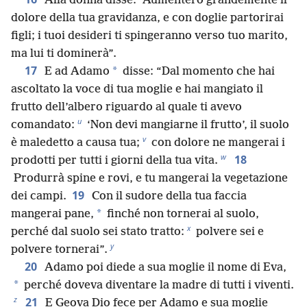
Alla donna disse: “Aumenterò grandemente il
dolore della tua gravidanza, e con doglie partorirai
figli; i tuoi desideri ti spingeranno verso tuo marito,
ma lui ti dominerà”.
17
*
E ad Adamo
disse: “Dal momento che hai
ascoltato la voce di tua moglie e hai mangiato il
frutto dell’albero riguardo al quale ti avevo
u
comandato:
‘Non devi mangiarne il frutto’, il suolo
v
è maledetto a causa tua;
con dolore ne mangerai i
w
18
prodotti per tutti i giorni della tua vita.
Produrrà spine e rovi, e tu mangerai la vegetazione
19
dei campi.
Con il sudore della tua faccia
*
mangerai pane,
finché non tornerai al suolo,
x
perché dal suolo sei stato tratto:
polvere sei e
y
polvere tornerai”.
20
Adamo poi diede a sua moglie il nome di Eva,
*
perché doveva diventare la madre di tutti i viventi.
z
21
E Geova Dio fece per Adamo e sua moglie