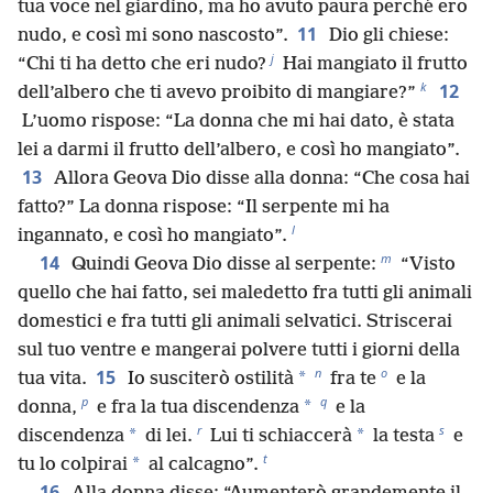
tua voce nel giardino, ma ho avuto paura perché ero
11
nudo, e così mi sono nascosto”.
Dio gli chiese:
j
“Chi ti ha detto che eri nudo?
Hai mangiato il frutto
k
12
dell’albero che ti avevo proibito di mangiare?”
L’uomo rispose: “La donna che mi hai dato, è stata
lei a darmi il frutto dell’albero, e così ho mangiato”.
13
Allora Geova Dio disse alla donna: “Che cosa hai
fatto?” La donna rispose: “Il serpente mi ha
l
ingannato, e così ho mangiato”.
m
14
Quindi Geova Dio disse al serpente:
“Visto
quello che hai fatto, sei maledetto fra tutti gli animali
domestici e fra tutti gli animali selvatici. Striscerai
sul tuo ventre e mangerai polvere tutti i giorni della
n
o
15
*
tua vita.
Io susciterò ostilità
fra te
e la
p
q
*
donna,
e fra la tua discendenza
e la
r
s
*
*
discendenza
di lei.
Lui ti schiaccerà
la testa
e
t
*
tu lo colpirai
al calcagno”.
16