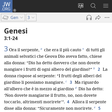
JW.ORG
Accedi
(apre
Modificare
Cerca
MO
una
la
in
ME
Gen
3
nuova
lingua
JW.ORG
finestra)
del
Genesi
sito
3:1-24
3
a
*
Ora il serpente,
che era il più cauto
di tutti gli
animali selvatici che Geova Dio aveva fatto, chiese
alla donna: “Dio ha detto davvero che non dovete
b
2
mangiare i frutti di ogni albero del giardino?”
La
donna rispose al serpente: “I frutti degli alberi del
c
3
giardino li possiamo mangiare.
Ma riguardo
d
all’albero che è in mezzo al giardino
Dio ha detto:
‘Non dovete mangiarne il frutto, no, non dovete
4
toccarlo, altrimenti morirete’”.
Allora il serpente
e
5
disse alla donna: “Sicuramente non morirete.